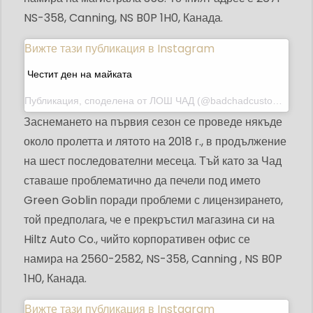
NS-358, Canning, NS B0P 1H0, Канада.
Вижте тази публикация в Instagram
Честит ден на майката
Публикация, споделена от
ЛОШ ЧАД
(@badchadcustoms) на 10 май 2020 г. в 12:10 ч. PDT
Заснемането на първия сезон се проведе някъде
около пролетта и лятото на 2018 г., в продължение
на шест последователни месеца. Тъй като за Чад
ставаше проблематично да печели под името
Green Goblin поради проблеми с лицензирането,
той предполага, че е прекръстил магазина си на
Hiltz Auto Co., чийто корпоративен офис се
намира на 2560-2582, NS-358, Canning , NS B0P
1H0, Канада.
Вижте тази публикация в Instagram