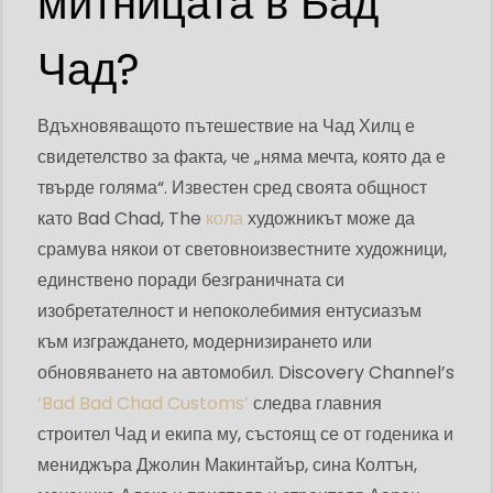
митницата в Бад
Чад?
Вдъхновяващото пътешествие на Чад Хилц е
свидетелство за факта, че „няма мечта, която да е
твърде голяма“. Известен сред своята общност
като Bad Chad, The
кола
художникът може да
срамува някои от световноизвестните художници,
единствено поради безграничната си
изобретателност и непоколебимия ентусиазъм
към изграждането, модернизирането или
обновяването на автомобил. Discovery Channel’s
‘Bad Bad Chad Customs’
следва главния
строител Чад и екипа му, състоящ се от годеника и
мениджъра Джолин Макинтайър, сина Колтън,