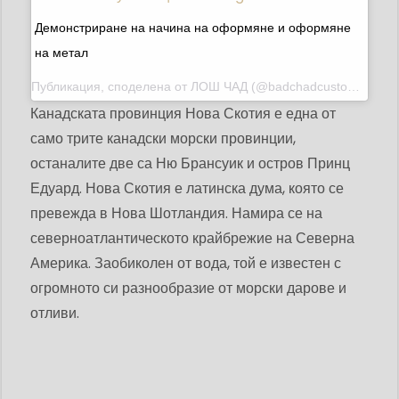
Демонстриране на начина на оформяне и оформяне
на метал
Публикация, споделена от
ЛОШ ЧАД
(@badchadcustoms) на 9 август 2020 г. в 10:48 ч. PDT
Канадската провинция Нова Скотия е една от
само трите канадски морски провинции,
останалите две са Ню Брансуик и остров Принц
Едуард. Нова Скотия е латинска дума, която се
превежда в Нова Шотландия. Намира се на
северноатлантическото крайбрежие на Северна
Америка. Заобиколен от вода, той е известен с
огромното си разнообразие от морски дарове и
отливи.