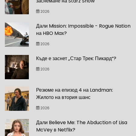
заснемане на Starz Show
2026
Дали Mission: Impossible - Rogue Nation
на HBO Max?
2026
Къде е заснет „Стар Трек: Пикард“?
2026
Резюме на епизод 4 на Landman:
Жилото на втория шанс
2026
Дали Believe Me: The Abduction of Lisa
McVey в Netflix?