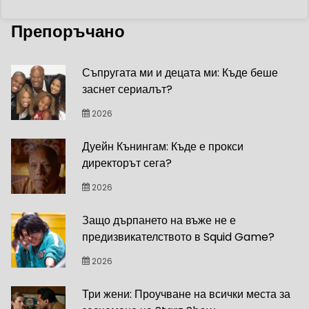
Препоръчано
Съпругата ми и децата ми: Къде беше
заснет сериалът?
2026
Дуейн Кънингам: Къде е прокси
директорът сега?
2026
Защо дърпането на въже не е
предизвикателството в Squid Game?
2026
Три жени: Проучване на всички места за