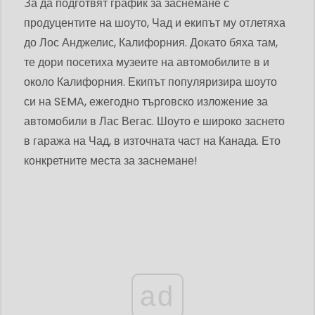
За да подготвят график за заснемане с
продуцентите на шоуто, Чад и екипът му отлетяха
до Лос Анджелис, Калифорния. Докато бяха там,
те дори посетиха музеите на автомобилите в и
около Калифорния. Екипът популяризира шоуто
си на SEMA, ежегодно търговско изложение за
автомобили в Лас Вегас. Шоуто е широко заснето
в гаража на Чад, в източната част на Канада. Ето
конкретните места за заснемане!
ad