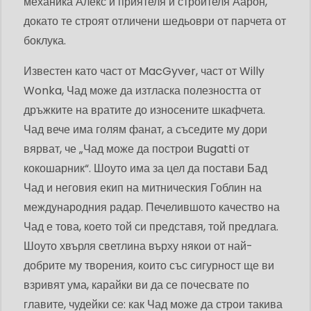
механика Алекс и приятеля и строителя Аарон,
докато те строят отличени шедьоври от парчета от
боклука.
Известен като част от MacGyver, част от Willy
Wonka, Чад може да изтласка полезността от
дръжките на вратите до износените шкафчета.
Чад вече има голям фанат, а съседите му дори
вярват, че „Чад може да построи Bugatti от
кокошарник“. Шоуто има за цел да постави Бад
Чад и неговия екип на митническия Гоблин на
международния радар. Печелившото качество на
Чад е това, което той си представя, той предлага.
Шоуто хвърля светлина върху някои от най-
добрите му творения, които със сигурност ще ви
взривят ума, карайки ви да се почесвате по
главите, чудейки се: как Чад може да строи такива