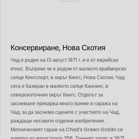
Консервиране, Нова Скотия
Чад е роден на 13 август 1971 г. и е от еврейски
етнос. Въпреки че е родом от малкото крайморско
селце Кингспорт, в окръг Кингс, Нова Скотия, Чад
сега е базиран в малкото селце Каннинг, в
североизточния окръг Кингс. Отделът за
заснемане прекарва много време в гаража на
Чад, за да заснема сцените с участието на Чад,
раждащи неговите отделни изобретения.
Митническият гараж на Chad’s Green Goblin се
намира на магистрала 358. Точният адрес е 2671