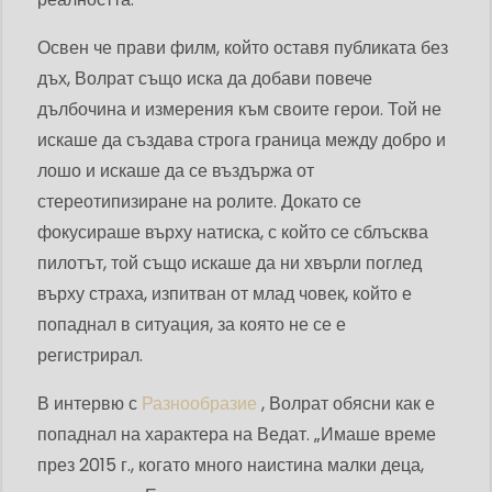
Освен че прави филм, който оставя публиката без
дъх, Волрат също иска да добави повече
дълбочина и измерения към своите герои. Той не
искаше да създава строга граница между добро и
лошо и искаше да се въздържа от
стереотипизиране на ролите. Докато се
фокусираше върху натиска, с който се сблъсква
пилотът, той също искаше да ни хвърли поглед
върху страха, изпитван от млад човек, който е
попаднал в ситуация, за която не се е
регистрирал.
В интервю с
Разнообразие
, Волрат обясни как е
попаднал на характера на Ведат. „Имаше време
през 2015 г., когато много наистина малки деца,