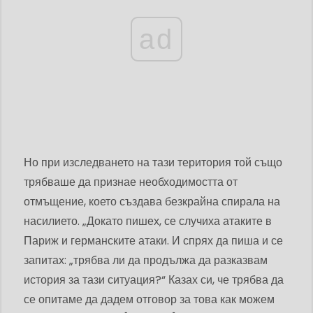
ad
Но при изследването на тази територия той също
трябваше да признае необходимостта от
отмъщение, което създава безкрайна спирала на
насилието. „Докато пишех, се случиха атаките в
Париж и германските атаки. И спрях да пиша и се
запитах: „трябва ли да продължа да разказвам
история за тази ситуация?“ Казах си, че трябва да
се опитаме да дадем отговор за това как можем