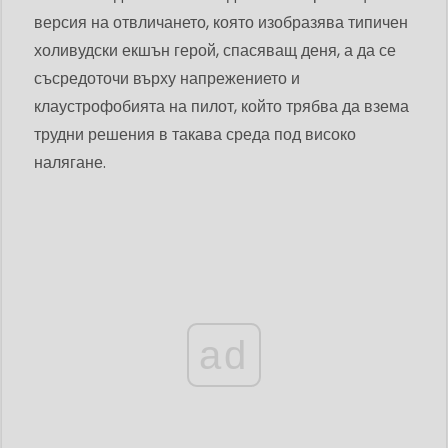
версия на отвличането, която изобразява типичен
холивудски екшън герой, спасяващ деня, а да се
съсредоточи върху напрежението и
клаустрофобията на пилот, който трябва да взема
трудни решения в такава среда под високо
налягане.
ad