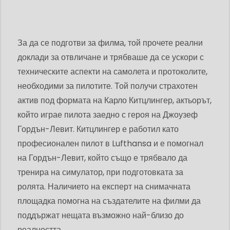
За да се подготви за филма, той прочете реални
доклади за отвличане и трябваше да се ускори с
техническите аспекти на самолета и протоколите,
необходими за пилотите. Той получи страхотен
актив под формата на Карло Китцлингер, актьорът,
който играе пилота заедно с героя на Джоузеф
Гордън-Левит. Китцлингер е работил като
професионален пилот в Lufthansa и е помогнал
на Гордън-Левит, който също е трябвало да
тренира на симулатор, при подготовката за
ролята. Наличието на експерт на снимачната
площадка помогна на създателите на филми да
поддържат нещата възможно най-близо до
реалността.