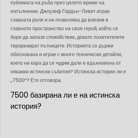
публиката на ръба през цялото време на
изпълнение. Джоузеф Гордън-Левит играе
главната роля и ни позволява да влезем в
главното пространство на своя герой, който се
бори да запази спокойствие, докато похитителите
тероризират пътниците. Историята се държи
обоснована и играе с много технически детайли,
което ни кара да се чудим дали е вдъхновена от
някакви истински събития? Истинска история ли е
„7500“? Ето отговора.
7500 базирана ли е на истинска
история?