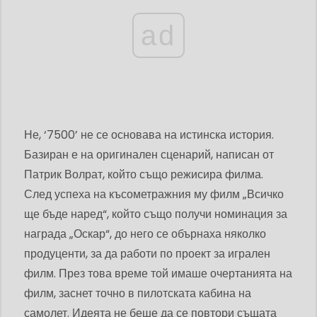
ad
Не, ‘7500’ не се основава на истинска история.
Базиран е на оригинален сценарий, написан от
Патрик Волрат, който също режисира филма.
След успеха на късометражния му филм „Всичко
ще бъде наред“, който също получи номинация за
награда „Оскар“, до него се обърнаха няколко
продуценти, за да работи по проект за игрален
филм. През това време той имаше очертанията на
филм, заснет точно в пилотската кабина на
самолет. Идеята не беше да се повтори същата