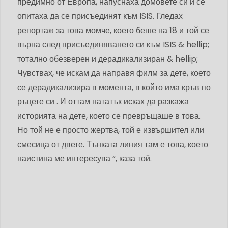
предимно от Европа, напуснаха домовете си и се
опитаха да се присъединят към ISIS. Гледах
репортаж за това момче, което беше на 18 и той се
върна след присъединяването си към ISIS & hellip;
тотално обезверен и дерадикализиран & hellip;
Чувствах, че искам да направя филм за дете, което
се дерадикализира в момента, в който има кръв по
ръцете си . И оттам нататък исках да разкажа
историята на дете, което се превръщаше в това.
Но той не е просто жертва, той е извършител или
смесица от двете. Тънката линия там е това, което
наистина ме интересува “, каза той.