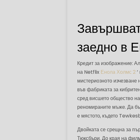
Завършват
заедно в 
Кредит за изображение: Ал
на Netflix
Енола Холмс 2
’
мистериозното изчезване 
във фабриката за кибритен
сред висшето общество на
реномираните мъже. Да бъд
е мястото, където Tewkesb
Двойката се срещна за пър
Тюксбъри. До края на филм