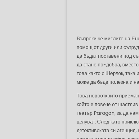
Въпреки че мислите на Ено
помощ от други или сътруд
да бъдат поставени под съ
да стане по-добра, вместо
това както с Шерлок, така 
може да бъде полезна и на
Това новооткрито приеман
който е повече от щастлив
театър Paragon, за да нам
целуват. След като приклю
детективската си агенция, 