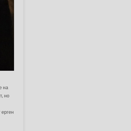
е на
т, но
т ерген