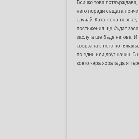
Всичко това потвърждава, 
него поради същата причи
случай. Като жена тя знае,
постижения ще бъдат засен
заслуга ще бъде негова. И
свързана с него по някакъ
по един или друг начин. В
което кара хората да я търс