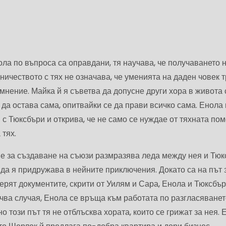
ла по въпроса са оправдани, тя научава, че получаването 
ничеството с тях не означава, че уменията на даден човек 
мнение. Майка й я съветва да допусне други хора в живота 
 да остава сама, опитвайки се да прави всичко сама. Енола
и с Тюксбъри и открива, че не само се нуждае от тяхната по
 тях.
е за създаване на съюзи размразява леда между нея и Тюк
 да я придружава в нейните приключения. Докато са на път 
ерят документите, скрити от Уилям и Сара, Енола и Тюксбър
чва случая, Енола се връща към работата по разгласяванет
но този път тя не отблъсква хората, които се грижат за нея. 