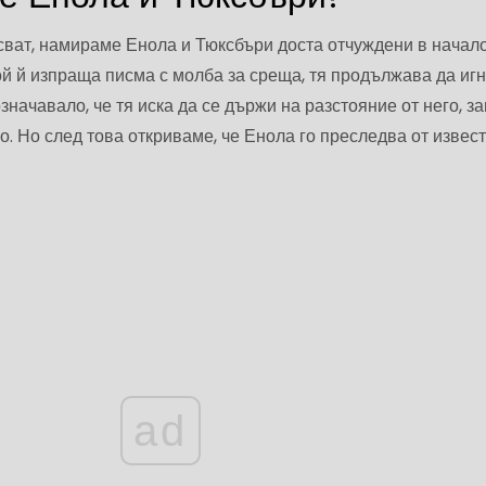
сват, намираме Енола и Тюксбъри доста отчуждени в начал
ой й изпраща писма с молба за среща, тя продължава да иг
значавало, че тя иска да се държи на разстояние от него, з
о. Но след това откриваме, че Енола го преследва от извес
ad