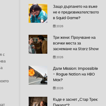
Защо дърпането на въже
не е предизвикателството
в Squid Game?
2026
Три жени: Проучване на
всички места за
заснемане на Starz Show
я с
2026
чва
ва
Дали Mission: Impossible
- Rogue Nation на HBO
Max?
което
2026
Къде е заснет „Стар Трек:
ват
Пикард“?