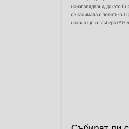
неизповядвани, докато Ено
се занимава с политика. П
накрая ще се съберат? 
Събират ли с