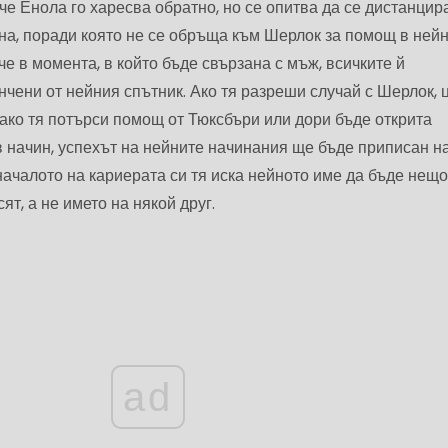
че Енола го харесва обратно, но се опитва да се дистанцир
на, поради която не се обръща към Шерлок за помощ в ней
 че в момента, в който бъде свързана с мъж, всичките й
чени от нейния спътник. Ако тя разреши случай с Шерлок, 
 ако тя потърси помощ от Тюксбъри или дори бъде открита
в начин, успехът на нейните начинания ще бъде приписан н
 началото на кариерата си тя иска нейното име да бъде нещо
ят, а не името на някой друг.
ad