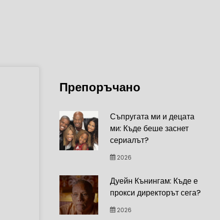
Препоръчано
Съпругата ми и децата
ми: Къде беше заснет
сериалът?
2026
Дуейн Кънингам: Къде е
прокси директорът сега?
2026