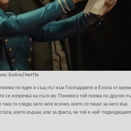
екс Бейли/Netflix
 поема по един и същ път към Господарите и Енола от врем
то се изпречва на пътя му. Понякога той поема по другия пъ
 така го следи, като чете всичко, което се пише за него във
ботата, която върши, или за факта, че той е най-подходящия