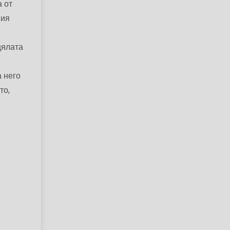
а от
ния
цялата
а него
то,