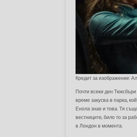
Кредит за изображение: Ал
Почти всеки ден Тюксбъри
време закусва в парка, кой
Енола знае и това. Тя също
вестниците, било то за ра
в Лондон в момента.