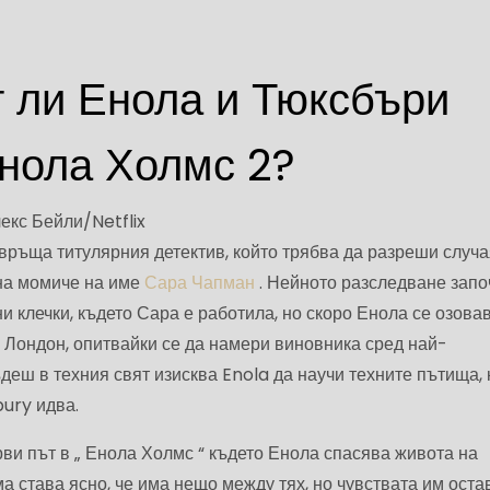
 ли Енола и Тюксбъри
Енола Холмс 2?
екс Бейли/Netflix
 връща титулярния детектив, който трябва да разреши случа
на момиче на име
Сара Чапман
. Нейното разследване запо
и клечки, където Сара е работила, но скоро Енола се озова
 Лондон, опитвайки се да намери виновника сред най-
еш в техния свят изисква Enola да научи техните пътища, 
ury идва.
ви път в „ Енола Холмс “ където Енола спасява живота на
а става ясно, че има нещо между тях, но чувствата им оста