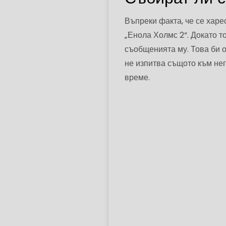
Въпреки факта, че се харе
„Енола Холмс 2“. Докато т
съобщенията му. Това би о
не изпитва същото към нег
време.