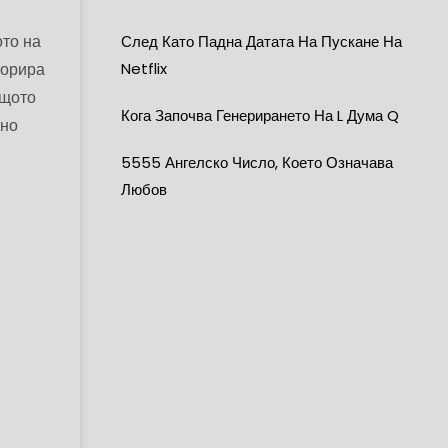
ото на
След Като Падна Датата На Пускане На
норира
Netflix
ащото
Кога Започва Генерирането На L Дума Q
тно
5555 Ангелско Число, Което Означава
Любов