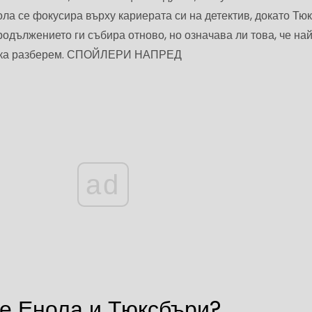
ла се фокусира върху кариерата си на детектив, докато Тю
родължението ги събира отново, но означава ли това, че на
Нека разберем. СПОЙЛЕРИ НАПРЕД
ad
е Енола и Тюксбъри?