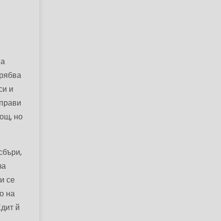
на
трябва
си и
 прави
мощ, но
сбъри,
за
и се
о на
Едит й