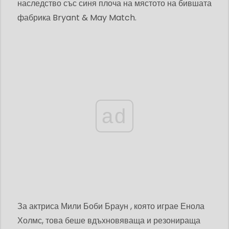
наследство със синя плоча на мястото на бившата
фабрика Bryant & May Match.
ad
За актриса Мили Боби Браун , която играе Енола
Холмс, това беше вдъхновяваща и резонираща