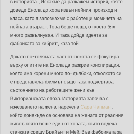
в историята. „Искахме да разкажем история, която
доведе Енола до хора извън нейния произход и
класа, като я запознахме с работещи момичета на
нейната възраст. Това беше нещо, от което бях
много развълнуван. И така дойде идеята за
фабриката за кибрит“, каза той.
Докато по-голямата част от сюжета се фокусира
върху опитите на Енола да разкрие конспирация,
която има корени много по-дълбоки, отколкото си
е представяла, филмът също така подчертава
състоянието на работещите жени във
Викторианската епоха. Историята започва с
изчезването на жена, наречена
Сара Чапман
,
който донякъде се основава на жената от реалния
живот, която беше един от хората, които водеха
стачката срещу Брайънт и Мей. Във фабриката за