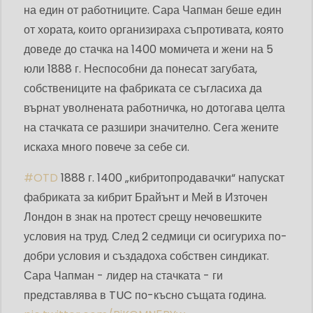
на един от работниците. Сара Чапман беше един
от хората, които организираха съпротивата, която
доведе до стачка на 1400 момичета и жени на 5
юли 1888 г. Неспособни да понесат загубата,
собствениците на фабриката се съгласиха да
върнат уволнената работничка, но дотогава целта
на стачката се разшири значително. Сега жените
искаха много повече за себе си.
#OTD
1888 г. 1400 „кибритопродавачки“ напускат
фабриката за кибрит Брайънт и Мей в Източен
Лондон в знак на протест срещу нечовешките
условия на труд. След 2 седмици си осигуриха по-
добри условия и създадоха собствен синдикат.
Сара Чапман - лидер на стачката - ги
представлява в TUC по-късно същата година.