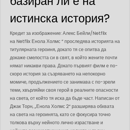
базиран ли е на
истинска история?
Кредит за изображение: Алекс Бейли/Netflix
на Netflix Енола Холмс “ проследява историята на
титулярната героиня, докато тя се опитва да
докаже смелостта си в свят, в който жените почти
нямат никакви права. Докато първият филм е по-
скоро история за съзряването на непокорно
момиче, продължението се занимава с по-зрели
теми, хвърляйки своя герой в реалните опасности
на света, от който тя иска да бъде част. Написан от
Джак Торн, „Енола Холмс 2“ разширява обхвата
на света на героинята, като се фокусира точно
толкова върху нейното лично израстване и