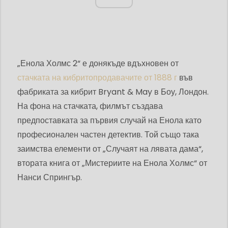
„Енола Холмс 2“ е донякъде вдъхновен от
стачката на кибритопродавачите от 1888 г
във
фабриката за кибрит Bryant & May в Боу, Лондон.
На фона на стачката, филмът създава
предпоставката за първия случай на Енола като
професионален частен детектив. Той също така
заимства елементи от „Случаят на лявата дама“,
втората книга от „Мистериите на Енола Холмс“ от
Нанси Спрингър.