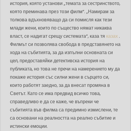
история, която установи „темата за сестринството,
която преминава през този филм“. „Намирам за
толкова вдъхновяващо да си помисля как тези
млади жени, които по същество нямат никаква
власт, се надигат срещу системата“, каза тя
казах
.
Филмът си позволява свобода в представянето на
хода на събитията, за да изпълни основната си
цел, предоставяйки детективска история на
публиката, но това не пречи на намерението му да
покаже история със силни жени в сърцето си,
които работят заедно, за да внесат промяна в
Светът. Като се има предвид всичко това,
справедливо е да се каже, че въпреки че
събитията във филма са предимно измислени, те
са основани на реалността на реално събитие и
истински емоции.