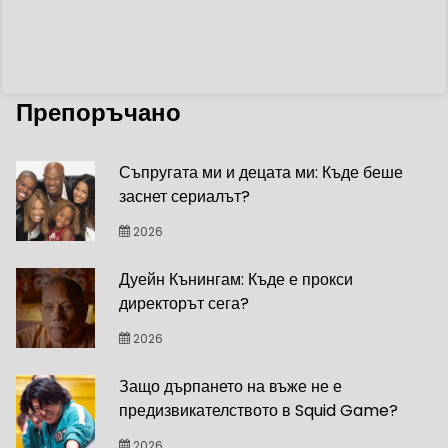
Препоръчано
Съпругата ми и децата ми: Къде беше
заснет сериалът?
2026
Дуейн Кънингам: Къде е прокси
директорът сега?
2026
Защо дърпането на въже не е
предизвикателството в Squid Game?
2026