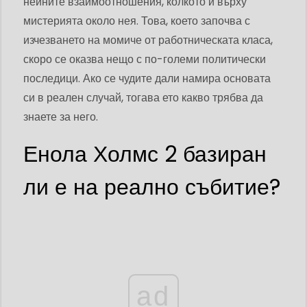
нейните взаимоотношения, колкото и върху
мистерията около нея. Това, което започва с
изчезването на момиче от работническата класа,
скоро се оказва нещо с по-големи политически
последици. Ако се чудите дали намира основата
си в реален случай, тогава ето какво трябва да
знаете за него.
Енола Холмс 2 базиран
ли е на реално събитие?
ad