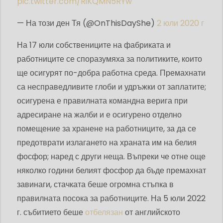
pic.twitter.com/RiKQMN5RYw
— На този ден Тя (@OnThisDayShe)
2 юли 2020 г
На 17 юли собствениците на фабриката и
работниците се споразумяха за политиките, които
ще осигурят по-добра работна среда. Премахнати
са несправедливите глоби и удръжки от заплатите;
осигурена е правилната командна верига при
адресиране на жалби и е осигурено отделно
помещение за хранене на работниците, за да се
предотврати излагането на храната им на белия
фосфор; наред с други неща. Въпреки че отне още
няколко години белият фосфор да бъде премахнат
завинаги, стачката беше огромна стъпка в
правилната посока за работниците. На 5 юли 2022
г. събитието беше
отбелязан
от английското