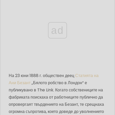
ad
На 23 юни 1888 г. обществен деец
Статията на
Ани Безант
„Бялото робство в Лондон“ е
публикувано в The Link. Когато собствениците на
фабриката поискаха от работниците публично да
опровергаят твърдението на Безант, те срещнаха
огромна съпротива, което доведе до уволнението