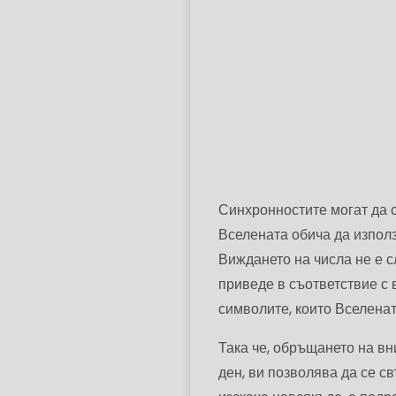
Синхронностите могат да с
Вселената обича да използв
Виждането на числа не е с
приведе в съответствие с 
символите, които Вселенат
Така че, обръщането на вн
ден, ви позволява да се с