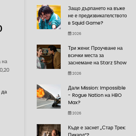
Защо дърпането на въже
не е предизвикателството
о
в Squid Game?
2026
Три жени: Проучване на
всички места за
 на
заснемане на Starz Show
0,20
2026
Дали Mission: Impossible
 да
- Rogue Nation на HBO
Max?
2026
Къде е заснет „Стар Трек:
Пикард“?