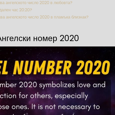
ва ангелското число 2020 в любовта?
дален час 20:20?
ва ангелското число 2020 в пламъка близнак?
Ангелски номер 2020