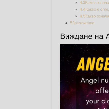
4.3
Какво означа
4.4
Какво е огле
4.5
Какво означа
5
Заключение
Виждане на 