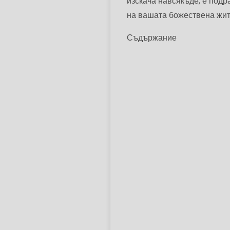
изскача навсякъде, е подр
на вашата божествена жит
Съдържание