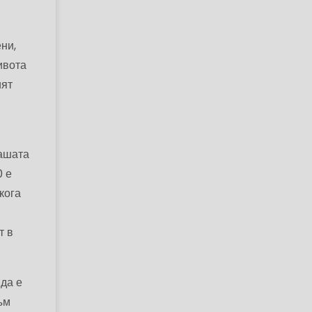
ни,
ивота
ият
вашата
0 е
кога
т в
 да е
ъм