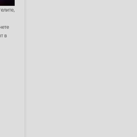
гелите,
нете
ят в