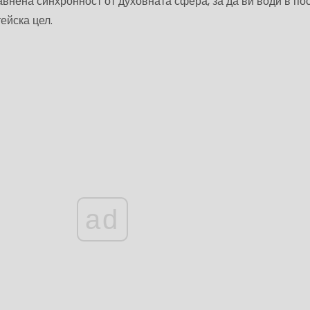
авнена синхронност от духовната сфера, за да ви води в по
ейска цел.
ad