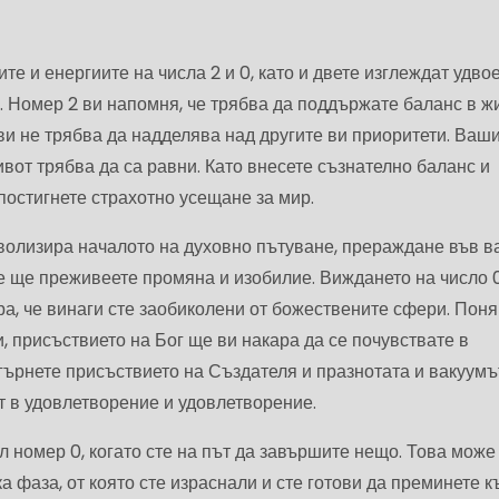
е и енергиите на числа 2 и 0, като и двете изглеждат удвое
. Номер 2 ви напомня, че трябва да поддържате баланс в ж
 ви не трябва да надделява над другите ви приоритети. Ваш
от трябва да са равни. Като внесете съзнателно баланс и
постигнете страхотно усещане за мир.
волизира началото на духовно пътуване, прераждане във 
че ще преживеете промяна и изобилие. Виждането на число 
а, че винаги сте заобиколени от божествените сфери. Поня
и, присъствието на Бог ще ви накара да се почувствате в
гърнете присъствието на Създателя и празнотата и вакуумъ
т в удовлетворение и удовлетворение.
 номер 0, когато сте на път да завършите нещо. Това може
а фаза, от която сте израснали и сте готови да преминете к