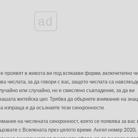
ad
е проявят в живота ви под всякакви форми, включително чи
а числата, за да говори с вас, защото числата са навсякъд
лучайно или случайно, но е смислено съвпадение, за да ви
вашата житейска цел. Трябва да обърнете внимание на знац
а изпраща и да осъзнаете тези синхронности.
имание на числената синхронност, която се появява за вас 
вързвате с Вселената през цялото време. Ангел номер 2020,