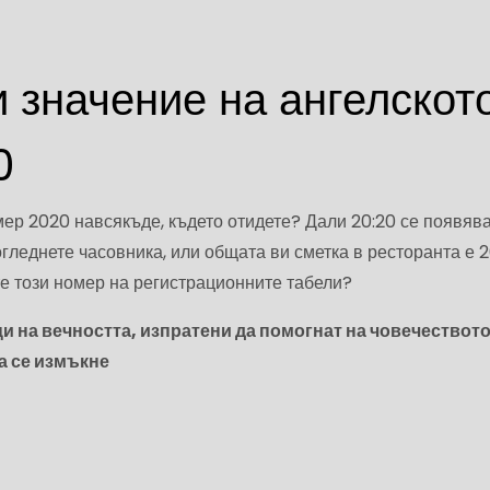
 значение на ангелскот
0
ер 2020 навсякъде, където отидете? Дали 20:20 се появява
огледнете часовника, или общата ви сметка в ресторанта е 2
е този номер на регистрационните табели?
и на вечността, изпратени да помогнат на човечеството
а се измъкне