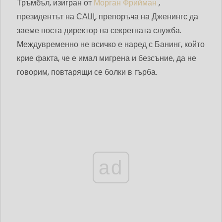
Тръмбъл, изигран от
Морган Фрийман
,
президентът на САЩ, препоръча на Дженингс да
заеме поста директор на секретната служба.
Междувременно не всичко е наред с Банинг, който
крие факта, че е имал мигрена и безсъние, да не
говорим, повтарящи се болки в гърба.
ad