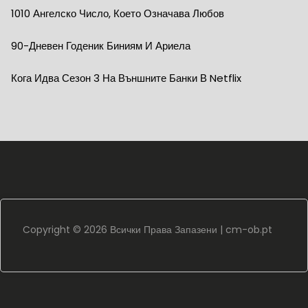
1010 Ангелско Число, Което Означава Любов
90-Дневен Годеник Биниям И Ариела
Кога Идва Сезон 3 На Външните Банки В Netflix
Copyright ©
2026 Всички Права Запазени |
cm-ob.pt