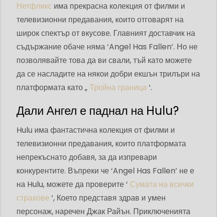
Нетфликс
има прекрасна колекция от филми и
телевизионни предавания, които отговарят на
широк спектър от вкусове. Главният доставчик на
съдържание обаче няма ‘Angel Has Fallen’. Но не
позволявайте това да ви свали, тъй като можете
да се насладите на някои добри екшън трилъри на
платформата като „
Тройна граница
‘.
Дали Ангел е паднал на Hulu?
Hulu има фантастична колекция от филми и
телевизионни предавания, които платформата
непрекъснато добавя, за да изпревари
конкурентите. Въпреки че ‘Angel Has Fallen’ не е
на Hulu, можете да проверите ‘
Сумата на всички
страхове
‘, Което представя здрав и умен
персонаж, наречен Джак Райън. Приключенията