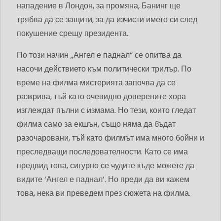
нападение в Лондон, за промяна, Банинг ще
трябва да се защити, за да изчисти името си след
покушение срещу президента.
По този начин „Ангел е паднал“ се опитва да
насочи действието към политически трилър. По
време на филма мистерията започва да се
разкрива, тъй като очевидно доверените хора
изглеждат пълни с измама. Но тези, които гледат
филма само за екшън, също няма да бъдат
разочаровани, тъй като филмът има много бойни и
преследващи последователности. Като се има
предвид това, сигурно се чудите къде можете да
видите ‘Ангел е паднал’. Но преди да ви кажем
това, нека ви преведем през сюжета на филма.