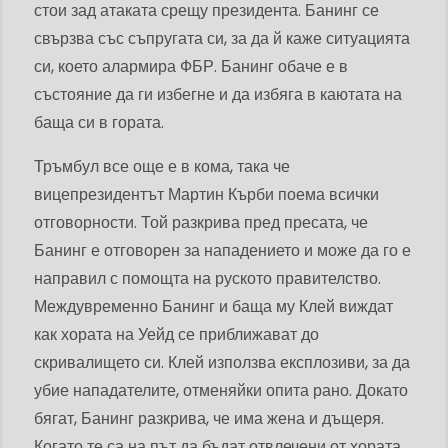
стои зад атаката срещу президента. Банинг се
свързва със съпругата си, за да й каже ситуацията
си, което алармира ФБР. Банинг обаче е в
състояние да ги избегне и да избяга в каютата на
баща си в гората.
Тръмбул все още е в кома, така че
вицепрезидентът Мартин Кърби поема всички
отговорности. Той разкрива пред пресата, че
Банинг е отговорен за нападението и може да го е
направил с помощта на руското правителство.
Междувременно Банинг и баща му Клей виждат
как хората на Уейд се приближават до
скривалището си. Клей използва експлозиви, за да
убие нападателите, отменяйки опита рано. Докато
бягат, Банинг разкрива, че има жена и дъщеря.
Когато те са на път да бъдат отвлечени от хората