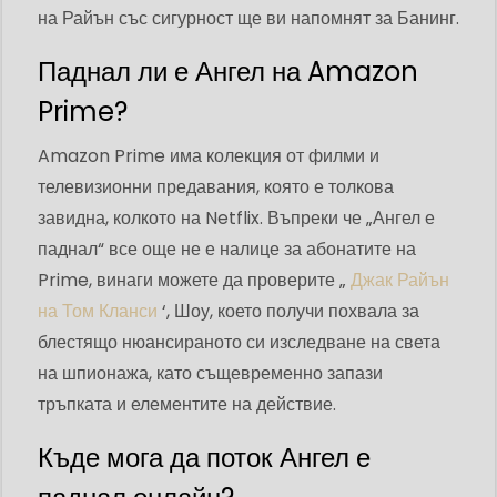
на Райън със сигурност ще ви напомнят за Банинг.
Паднал ли е Ангел на Amazon
Prime?
Amazon Prime има колекция от филми и
телевизионни предавания, която е толкова
завидна, колкото на Netflix. Въпреки че „Ангел е
паднал“ все още не е налице за абонатите на
Prime, винаги можете да проверите „
Джак Райън
на Том Кланси
‘, Шоу, което получи похвала за
блестящо нюансираното си изследване на света
на шпионажа, като същевременно запази
тръпката и елементите на действие.
Къде мога да поток Ангел е