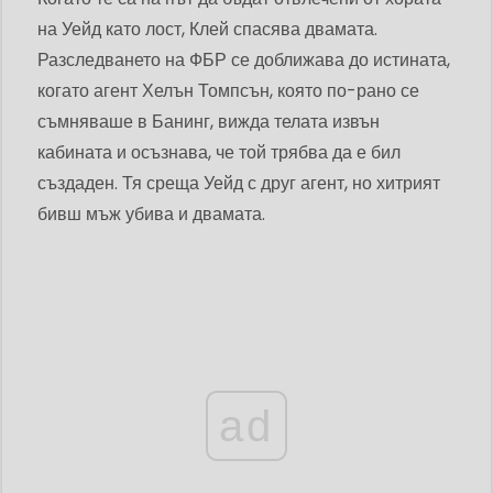
на Уейд като лост, Клей спасява двамата.
Разследването на ФБР се доближава до истината,
когато агент Хелън Томпсън, която по-рано се
съмняваше в Банинг, вижда телата извън
кабината и осъзнава, че той трябва да е бил
създаден. Тя среща Уейд с друг агент, но хитрият
бивш мъж убива и двамата.
ad