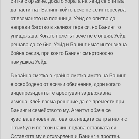
битка с оръжие, докато хората на Уейд се опитват
да настигнат Банинг, който вече не се интересува
от вземането на пленници. Уейд се опитва да
направи бягство в хеликоптера си, но Банинг го
унищожава. Когато полетът вече не е опция, Уейд
решава да се бие. Уейд и Банинг имат интензивна
бойна сесия, при която Банинг смъртоносно
намушква Уейд.
В крайна сметка в крайна сметка името на Банинг
е освободено от всички обвинения, дори когато
вицепрезидентът е арестуван за държавна
измяна. Клей взема решение да се премести при
Банинг и семейството му. Агентът обаче се
чувства виновен за това как нещата са тръгнали с
Тръмбул и по този начин подава оставката си.
Оставката му е отхвърлена и Банинг е простен.