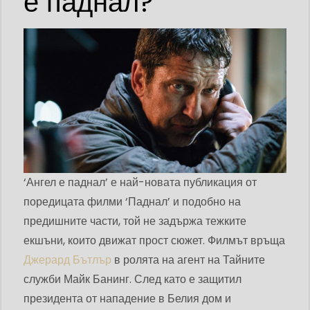
е паднал?
‘Ангел е паднал’ е най-новата публикация от
поредицата филми ‘Паднал’ и подобно на
предишните части, той не задържа тежките
екшъни, които движат прост сюжет. Филмът връща
Джерард Бътлър
в ролята на агент на Тайните
служби Майк Банинг. След като е защитил
президента от нападение в Белия дом и