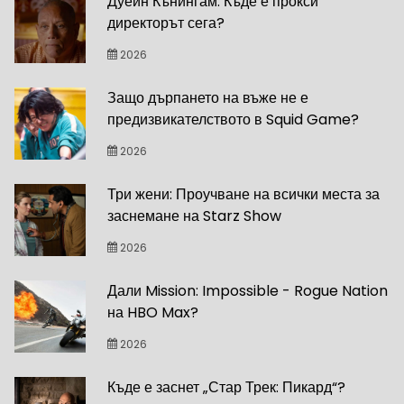
Дуейн Кънингам: Къде е прокси
директорът сега?
2026
Защо дърпането на въже не е
предизвикателството в Squid Game?
2026
Три жени: Проучване на всички места за
заснемане на Starz Show
2026
Дали Mission: Impossible - Rogue Nation
на HBO Max?
2026
Къде е заснет „Стар Трек: Пикард“?