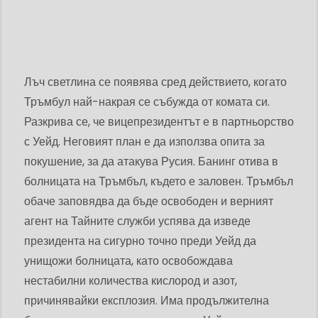
Лъч светлина се появява сред действието, когато
Тръмбул най-накрая се събужда от комата си.
Разкрива се, че вицепрезидентът е в партньорство
с Уейд. Неговият план е да използва опита за
покушение, за да атакува Русия. Банинг отива в
болницата на Тръмбъл, където е заловен. Тръмбъл
обаче заповядва да бъде освободен и верният
агент на Тайните служби успява да изведе
президента на сигурно точно преди Уейд да
унищожи болницата, като освобождава
нестабилни количества кислород и азот,
причинявайки експлозия. Има продължителна