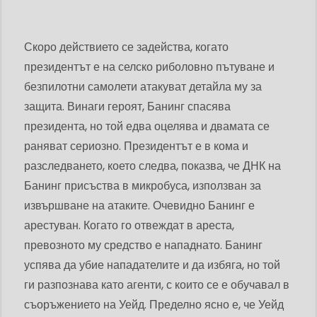
Скоро действието се задейства, когато
президентът е на селско риболовно пътуване и
безпилотни самолети атакуват детайла му за
защита. Винаги героят, Банинг спасява
президента, но той едва оцелява и двамата се
раняват сериозно. Президентът е в кома и
разследването, което следва, показва, че ДНК на
Банинг присъства в микробуса, използван за
извършване на атаките. Очевидно Банинг е
арестуван. Когато го отвеждат в ареста,
превозното му средство е нападнато. Банинг
успява да убие нападателите и да избяга, но той
ги разпознава като агенти, с които се е обучавал в
съоръжението на Уейд. Пределно ясно е, че Уейд