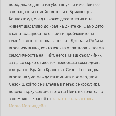
поредица отдавна изгубен внук на име Пийт се
завръща при семейството си в Бриджпорт,
Коннектикут, след няколко десетилетия и те
живеят щастливо до края на дните си. Само дето
мъжът всъщност не е Пийт и проблемите на
семейството тепърва започват. Джовани Рибизи
играе измамник, който излиза от затвора и поема
самоличността на Пийт, негов бивш съкилийник,
за да се скрие от жесток нюйоркски комарджия,
изигран от Брайън Кранстън. Сезон 1 последва
игрите на ума между измамника и комарджия;
Сезон 2, който се излъчва в петък, се фокусира
повече върху семейството на Пийт, включително
запомнящ се завой от
характерната актриса
Марго Мартиндейл
.