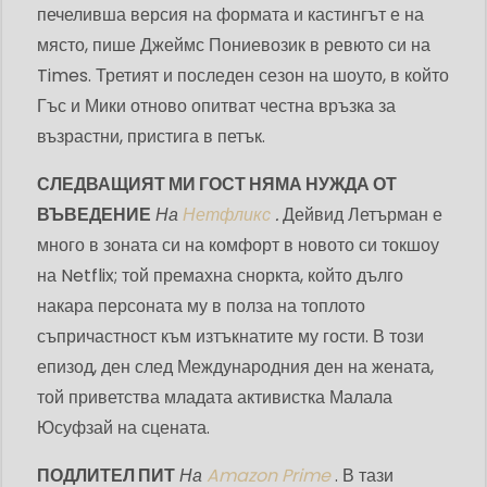
печеливша версия на формата и кастингът е на
място, пише Джеймс Пониевозик в ревюто си на
Times. Третият и последен сезон на шоуто, в който
Гъс и Мики отново опитват честна връзка за
възрастни, пристига в петък.
СЛЕДВАЩИЯТ МИ ГОСТ НЯМА НУЖДА ОТ
ВЪВЕДЕНИЕ
На
Нетфликс
.
Дейвид Летърман е
много в зоната си на комфорт в новото си токшоу
на Netflix; той премахна сноркта, който дълго
накара персоната му в полза на топлото
съпричастност към изтъкнатите му гости. В този
епизод, ден след Международния ден на жената,
той приветства младата активистка Малала
Юсуфзай на сцената.
ПОДЛИТЕЛ ПИТ
На
Amazon Prime
. В тази