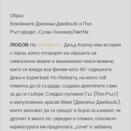
Образ
Влюбените Джилиан Джейкъбс и Пол
Ръст.
кредит...
Сузан Хановер/Netflix
ЛЮБОВ
На
Нетфликс
.
Джъд Апатоу има история
с герои, които отговарят на образите на
симпатично момче и маниакално пикси момиче,
както се вижда във филми като 40-годишната
Дева и Superbad. Но Любовта, на която той
помогна да се създаде, създава архетипите само
за да ги събори. Следва глупавия Гъс (Пол Ръст)
и импулсивния, красив Мики (Джилиън Джейкъбс),
които започват да се срещат и бързо осъзнават, че
другият е много по-увреден и сложен, отколкото
карикатурата им предполага. „Love“ е забавна,