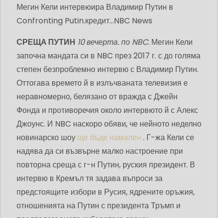
Мегин Кели интервюира Владимир Путин в
Confronting Putin.
кредит...
NBC News
СРЕЩА ПУТИН
10 вечерта. по NBC.
Мегин Кели
започна мандата си в NBC през 2017 г. с до голяма
степен безпроблемно интервю с Владимир Путин.
Оттогава времето й в излъчваната телевизия е
неравномерно, белязано от вражда с Джейн
Фонда и противоречия около интервюто й с Алекс
Джоунс. И NBC наскоро обяви, че нейното неделно
новинарско шоу
ще бъде намален
. Г-жа Кели се
надява да си възвърне малко настроение при
повторна среща с г-н Путин, руския президент. В
интервю в Кремъл тя задава въпроси за
предстоящите избори в Русия, ядрените оръжия,
отношенията на Путин с президента Тръмп и