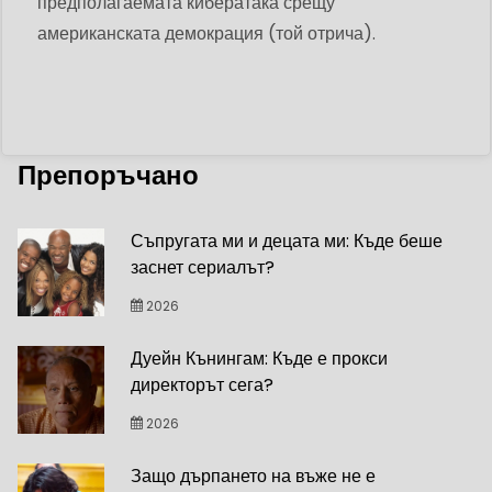
предполагаемата кибератака срещу
американската демокрация (той отрича).
Препоръчано
Съпругата ми и децата ми: Къде беше
заснет сериалът?
2026
Дуейн Кънингам: Къде е прокси
директорът сега?
2026
Защо дърпането на въже не е