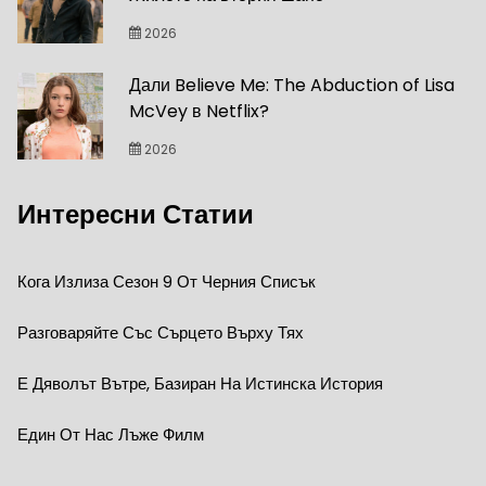
2026
Дали Believe Me: The Abduction of Lisa
McVey в Netflix?
2026
Интересни Статии
Кога Излиза Сезон 9 От Черния Списък
Разговаряйте Със Сърцето Върху Тях
Е Дяволът Вътре, Базиран На Истинска История
Един От Нас Лъже Филм