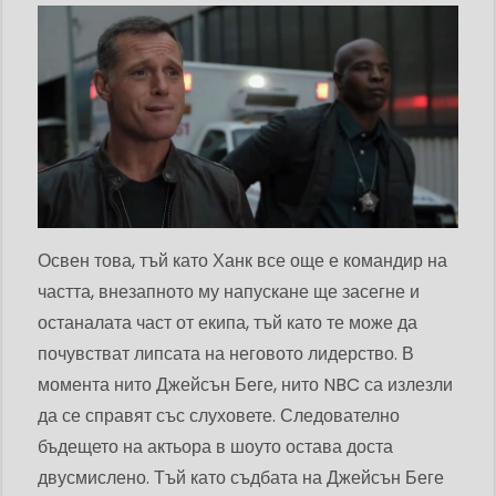
Освен това, тъй като Ханк все още е командир на
частта, внезапното му напускане ще засегне и
останалата част от екипа, тъй като те може да
почувстват липсата на неговото лидерство. В
момента нито Джейсън Беге, нито NBC са излезли
да се справят със слуховете. Следователно
бъдещето на актьора в шоуто остава доста
двусмислено. Тъй като съдбата на Джейсън Беге