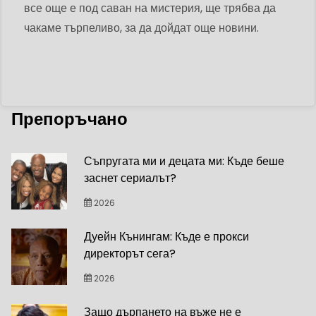
все още е под саван на мистерия, ще трябва да
чакаме търпеливо, за да дойдат още новини.
Препоръчано
Съпругата ми и децата ми: Къде беше
заснет сериалът?
2026
Дуейн Кънингам: Къде е прокси
директорът сега?
2026
Защо дърпането на въже не е