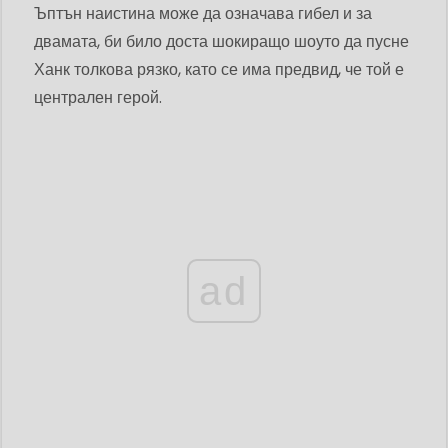
Ъптън наистина може да означава гибел и за
двамата, би било доста шокиращо шоуто да пусне
Ханк толкова рязко, като се има предвид, че той е
централен герой.
ad