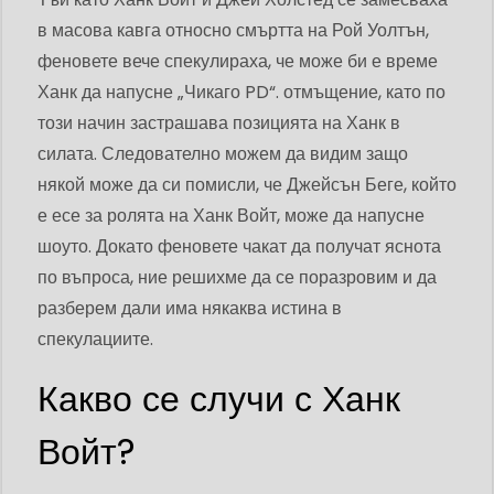
в масова кавга относно смъртта на Рой Уолтън,
феновете вече спекулираха, че може би е време
Ханк да напусне „Чикаго PD“. отмъщение, като по
този начин застрашава позицията на Ханк в
силата. Следователно можем да видим защо
някой може да си помисли, че Джейсън Беге, който
е есе за ролята на Ханк Войт, може да напусне
шоуто. Докато феновете чакат да получат яснота
по въпроса, ние решихме да се поразровим и да
разберем дали има някаква истина в
спекулациите.
Какво се случи с Ханк
Войт?