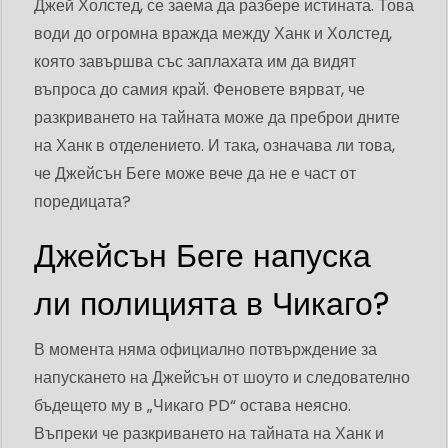
Джей Холстед, се заема да разбере истината. Това
води до огромна вражда между Ханк и Холстед,
която завършва със заплахата им да видят
въпроса до самия край. Феновете вярват, че
разкриването на тайната може да преброи дните
на Ханк в отделението. И така, означава ли това,
че Джейсън Беге може вече да не е част от
поредицата?
Джейсън Беге напуска
ли полицията в Чикаго?
В момента няма официално потвърждение за
напускането на Джейсън от шоуто и следователно
бъдещето му в „Чикаго PD“ остава неясно.
Въпреки че разкриването на тайната на Ханк и