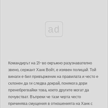
ad
Командирът на 21-во окръжно разузнавателно
звено, сержант Ханк Войт, е изявен полицай. Той
винаги е бил привърженик на правилата и често е
склонен да ги следва докрай, понякога дори
пренебрегвайки това, което другите могат да
почувстват. Въпреки че тази черта често
причинява смущения в отношенията на Ханк с