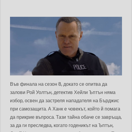
Във финала на сезон 8, докато се опитва да
залови Рой Уолтън, детектив Хейли Ъптън няма
избор, освен да застреля нападателя на Бърджис
при самозащита. А Ханк е човекът, който й помага
да прикрие въпроса. Тази тайна обаче се завръща,
за да ги преследва, когато годеникът на Ъптън,