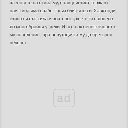
членовете на екипа му, полицейският сержант
наистина има слабост към близките си. Ханк води
екипа си със сила и почтеност, което ги е довело
до многобройни успехи. И все пак непостоянното
му поведение кара репутацията му да претърпи
неуспех.
ad