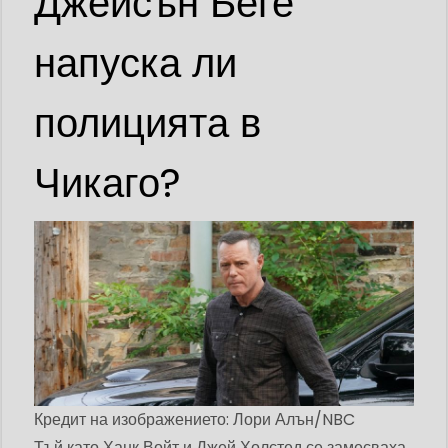
Джейсън Беге
напуска ли
полицията в
Чикаго?
Кредит на изображението: Лори Алън/NBC
Тъй като Ханк Войт и Джей Холстед се замесваха