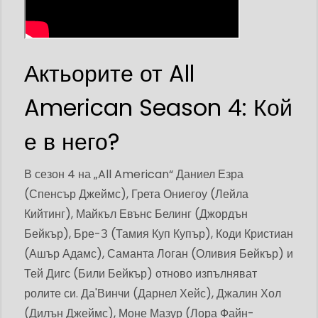
Актьорите от All
American Season 4: Кой
е в него?
В сезон 4 на „All American“ Даниел Езра
(Спенсър Джеймс), Грета Ониегоу (Лейла
Кийтинг), Майкъл Евънс Белинг (Джордън
Бейкър), Бре-З (Тамия Куп Купър), Коди Кристиан
(Ашър Адамс), Саманта Логан (Оливия Бейкър) и
Тей Дигс (Били Бейкър) отново изпълняват
ролите си. Да'Винчи (Дарнел Хейс), Джалин Хол
(Дилън Джеймс), Моне Мазур (Лора Файн-