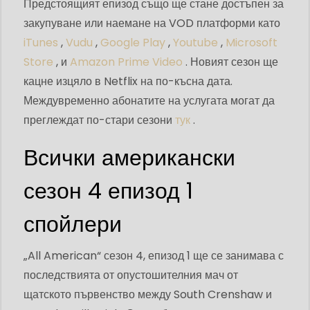
Предстоящият епизод също ще стане достъпен за
закупуване или наемане на VOD платформи като
iTunes
,
Vudu
,
Google Play
,
Youtube
,
Microsoft
Store
, и
Amazon Prime Video
. Новият сезон ще
кацне изцяло в Netflix на по-късна дата.
Междувременно абонатите на услугата могат да
преглеждат по-стари сезони
тук
.
Всички американски
сезон 4 епизод 1
спойлери
„All American“ сезон 4, епизод 1 ще се занимава с
последствията от опустошителния мач от
щатското първенство между South Crenshaw и