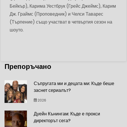
Бейкър), Карима Уестбрук (Грейс Джеймс), Карим
Дж. Граймс (Проповедник) и Челси Таварес
(Търпение) също участват в четвъртия сезон на
шоуто.
Препоръчано
Съпругата ми и децата ми: Къде беше
заснет сериалът?
2026
Дуейн Кънингам: Къде е прокси
директорът сега?