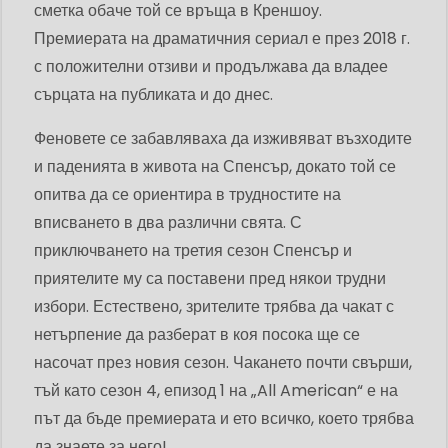
сметка обаче той се връща в Креншоу.
Премиерата на драматичния сериал е през 2018 г.
с положителни отзиви и продължава да владее
сърцата на публиката и до днес.
Феновете се забавляваха да изживяват възходите
и паденията в живота на Спенсър, докато той се
опитва да се ориентира в трудностите на
вписването в два различни свята. С
приключването на третия сезон Спенсър и
приятелите му са поставени пред някои трудни
избори. Естествено, зрителите трябва да чакат с
нетърпение да разберат в коя посока ще се
насочат през новия сезон. Чакането почти свърши,
тъй като сезон 4, епизод 1 на „All American“ е на
път да бъде премиерата и ето всичко, което трябва
да знаете за него!