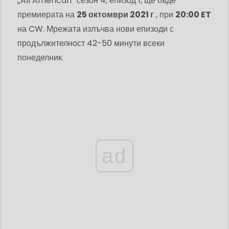
„All American“ сезон 4, епизод 1, ще бъде
премиерата на
25 октомври 2021 г
, при
20:00 ET
на CW. Мрежата излъчва нови епизоди с
продължителност 42-50 минути всеки
понеделник.
ad