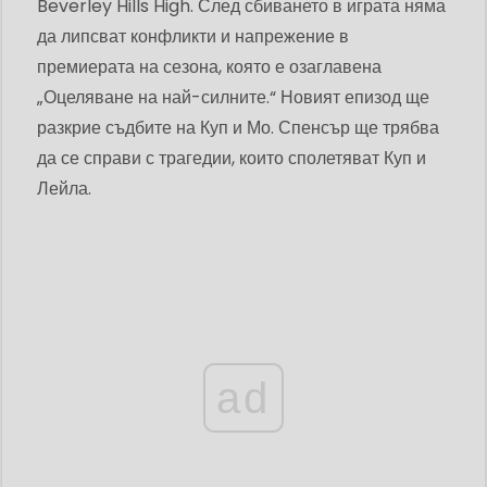
Beverley Hills High. След сбиването в играта няма
да липсват конфликти и напрежение в
премиерата на сезона, която е озаглавена
„Оцеляване на най-силните.“ Новият епизод ще
разкрие съдбите на Куп и Мо. Спенсър ще трябва
да се справи с трагедии, които сполетяват Куп и
Лейла.
ad