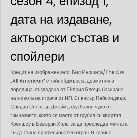
сезон 4, епизод 1,
дата на издаване,
актьорски състав и
спойлери
Кредит на изображението: Бил Иношита/The CW
„All American“ е тийнейджърска драматична
поредица, създадена от Ейприл Блеър, базирана
на живота на играча от NFL Спенсър Пейсинджър.
Следва Спенсър Джеймс, футболно чудо от
гимназията, което се мести от грубия си квартал
Креншоу в Бевърли Хилс, за да преследва мечтата
си да стане професионален играч. В крайна