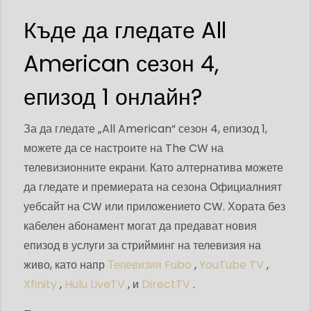
Къде да гледате All
American сезон 4,
епизод 1 онлайн?
За да гледате „All American“ сезон 4, епизод 1,
можете да се настроите на The CW на
телевизионните екрани. Като алтернатива можете
да гледате и премиерата на сезона Официалният
уебсайт на CW или приложението CW. Хората без
кабелен абонамент могат да предават новия
епизод в услуги за стрийминг на телевизия на
живо, като напр
Телевизия Fubo
,
YouTube TV
,
Xfinity
,
Hulu LiveTV
, и
DirectTV
.