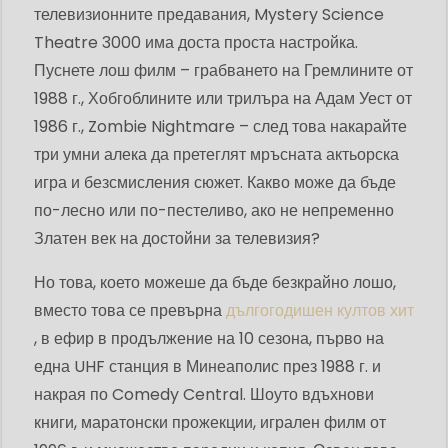
телевизионните предавания, Mystery Science
Theatre 3000 има доста проста настройка.
Пуснете лош филм – грабването на Гремлините от
1988 г., Хобгоблините или трилъра на Адам Уест от
1986 г., Zombie Nightmare – след това накарайте
три умни алека да претеглят мръсната актьорска
игра и безсмисления сюжет. Какво може да бъде
по-лесно или по-пестеливо, ако не непременно
Златен век на достойни за телевизия?
Но това, което можеше да бъде безкрайно лошо,
вместо това се превърна
дългогодишен култов хит
, в ефир в продължение на 10 сезона, първо на
една UHF станция в Минеаполис през 1988 г. и
накрая по Comedy Central. Шоуто вдъхнови
книги, маратонски прожекции, игрален филм от