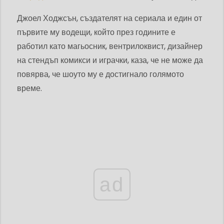
Джоел Ходжсън, създателят на сериала и един от
първите му водещи, който през годините е
работил като магьосник, вентрилоквист, дизайнер
на стендъп комикси и играчки, каза, че не може да
повярва, че шоуто му е достигнало голямото
време.
ad