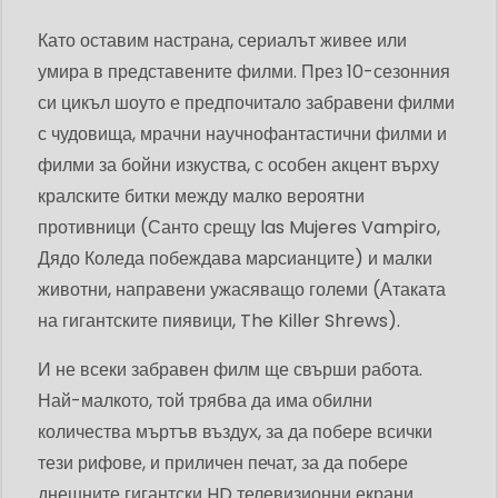
Като оставим настрана, сериалът живее или
умира в представените филми. През 10-сезонния
си цикъл шоуто е предпочитало забравени филми
с чудовища, мрачни научнофантастични филми и
филми за бойни изкуства, с особен акцент върху
кралските битки между малко вероятни
противници (Санто срещу las Mujeres Vampiro,
Дядо Коледа побеждава марсианците) и малки
животни, направени ужасяващо големи (Атаката
на гигантските пиявици, The Killer Shrews).
И не всеки забравен филм ще свърши работа.
Най-малкото, той трябва да има обилни
количества мъртъв въздух, за да побере всички
тези рифове, и приличен печат, за да побере
днешните гигантски HD телевизионни екрани.