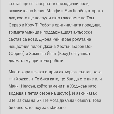
състав ще се завърнат в епизодични роли,
включително Кевин Мърфи и Бил Корбет, второто
дуо, което ще послужи като гласовете на Том
Серво и Кроу Т. Робот в оригиналната поредица,
тримата умници и поддържащият актьорски
състав са нови. Джона Рей играе ролята на
нещастния пилот, Джона Хестън; Барон Вон
(Серво) и Хамптън Йънт (Кроу) озвучяват
двамата му приятели роботи.
Много хора искаха стария актьорски състав, каза
г-н Ходжсън. Те бяха като, трябва да сте вие ​​или
Майк [Нелсън, който замени г-н Ходжсън като
водеща в петия сезон на шоуто]. И аз си казах:
„Не, аз съм на 57. Не мога да бъда човекът. Това
би било като шоу за събиране.