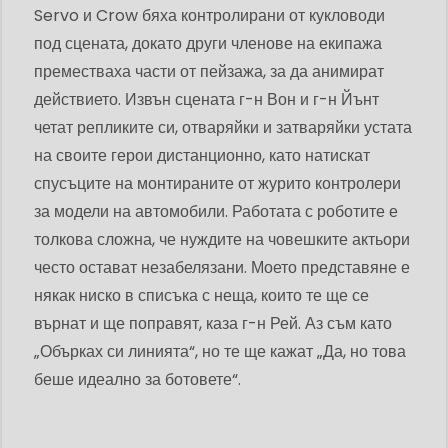
Servo и Crow бяха контролирани от кукловоди
под сцената, докато други членове на екипажа
преместваха части от пейзажа, за да анимират
действието. Извън сцената г-н Вон и г-н Йънт
четат репликите си, отваряйки и затваряйки устата
на своите герои дистанционно, като натискат
спусъците на монтираните от журито контролери
за модели на автомобили. Работата с роботите е
толкова сложна, че нуждите на човешките актьори
често остават незабелязани. Моето представяне е
някак ниско в списъка с неща, които те ще се
върнат и ще поправят, каза г-н Рей. Аз съм като
„Обърках си линията“, но те ще кажат „Да, но това
беше идеално за ботовете“.