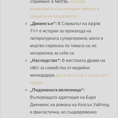
стрийминг в Netflix,
насочва
вниманието към интернет живота в
средата на пандемията
.
„Дикинсън“:
В
Сериалът на Apple
TV+ е история за произхода на
литературната супергероиня, която е
мъртво сериозна по темата си, но
несериозна за себе си.
„Наследство“:
В жестоката драма на
HBO за семейство от медийни
милиардери,
да си богат не е нещо като
преди
.
„Подземната железница“:
Вълнуващата адаптация на Бари
Дженкинс на романа на Колсън Уайтхед
е фантастична, но същевременно