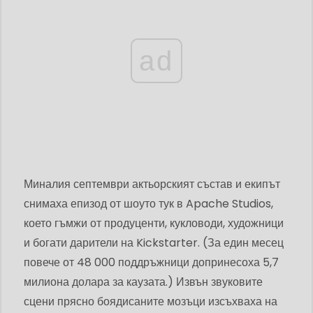
ad
Миналия септември актьорският състав и екипът
снимаха епизод от шоуто тук в Apache Studios,
което гъмжи от продуценти, кукловоди, художници
и богати дарители на Kickstarter. (За един месец
повече от 48 000 поддръжници допринесоха 5,7
милиона долара за каузата.) Извън звуковите
сцени прясно боядисаните мозъци изсъхваха на