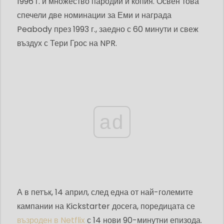
1996 г. и множество пародии и копия. Освен това
спечели две номинации за Еми и награда
Peabody през 1993 г., заедно с 60 минути и свеж
въздух с Тери Грос на NPR.
ad
А в петък, 14 април, след една от най-големите
кампании на Kickstarter досега, поредицата се
възроден в Netflix
с 14 нови 90-минутни епизода.