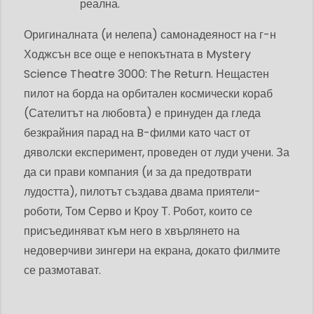
реална.
Оригиналната (и нелепа) самонадеяност на г-н
Ходжсън все още е непокътната в Mystery
Science Theatre 3000: The Return. Нещастен
пилот на борда на орбитален космически кораб
(Сателитът на любовта) е принуден да гледа
безкрайния парад на B-филми като част от
дяволски експеримент, проведен от луди учени. За
да си прави компания (и за да предотврати
лудостта), пилотът създава двама приятели-
роботи, Том Серво и Кроу Т. Робот, които се
присъединяват към него в хвърлянето на
недоверчиви зингери на екрана, докато филмите
се размотават.