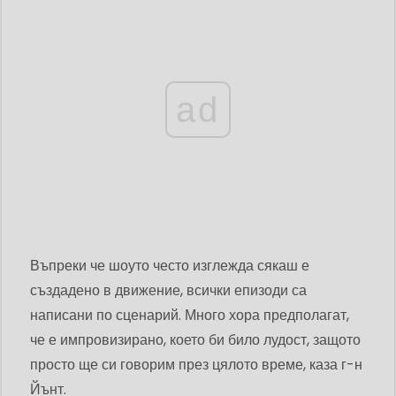
ad
Въпреки че шоуто често изглежда сякаш е
създадено в движение, всички епизоди са
написани по сценарий. Много хора предполагат,
че е импровизирано, което би било лудост, защото
просто ще си говорим през цялото време, каза г-н
Йънт.