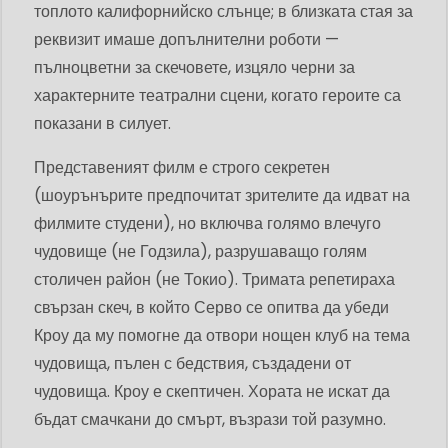
топлото калифорнийско слънце; в близката стая за
реквизит имаше допълнителни роботи —
пълноцветни за скечовете, изцяло черни за
характерните театрални сцени, когато героите са
показани в силует.
Представеният филм е строго секретен
(шоурънърите предпочитат зрителите да идват на
филмите студени), но включва голямо влечуго
чудовище (не Годзила), разрушаващо голям
столичен район (не Токио). Тримата репетираха
свързан скеч, в който Серво се опитва да убеди
Кроу да му помогне да отвори нощен клуб на тема
чудовища, пълен с бедствия, създадени от
чудовища. Кроу е скептичен. Хората не искат да
бъдат смачкани до смърт, възрази той разумно.