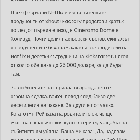
През февруари Netflix и изпълнителните
продуценти от Shout! Factory представи кратък
поглед от първия епизод в Cinerama Dome в
Холивуд. Почти целият актьорски състав, екипажът
и продуцентите бяха там, както и ръководители на
Netflix и десетки сътрудници на Kickstarter, някои
от които обещаха до 25 000 долара, за да бъдат
там.
За любителите на сериала възраждането е
огромна сделка, важен повод след близо две
десетилетия на чакане. За други е по-малко.
Когато г-н Рей каза на родителите си, че ще
участва в класическия култов сериал, мащабът на
събитието им убягна. Баща ми каза: „Да, надявам