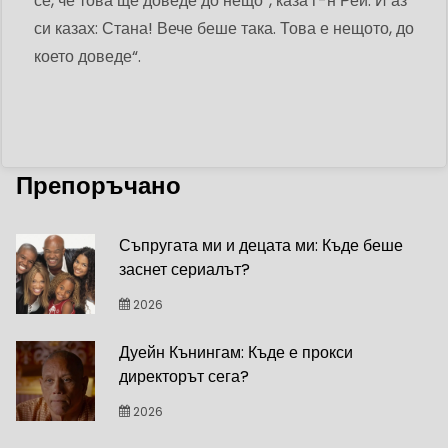
се, че това ще доведе до нещо“, каза г-н Рей. И аз
си казах: Стана! Вече беше така. Това е нещото, до
което доведе“.
Препоръчано
Съпругата ми и децата ми: Къде беше
заснет сериалът?
2026
Дуейн Кънингам: Къде е прокси
директорът сега?
2026