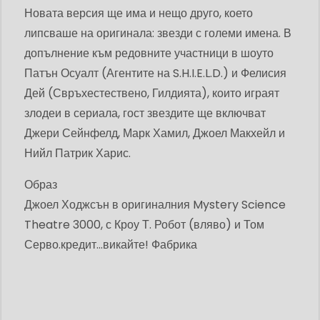
Новата версия ще има и нещо друго, което
липсваше на оригинала: звезди с големи имена. В
допълнение към редовните участници в шоуто
Патън Осуалт (Агентите на S.H.I.E.L.D.) и Фелисия
Дей (Свръхестествено, Гилдията), които играят
злодеи в сериала, гост звездите ще включват
Джери Сейнфелд, Марк Хамил, Джоел Макхейл и
Нийл Патрик Харис.
Образ
Джоел Ходжсън в оригиналния Mystery Science
Theatre 3000, с Кроу Т. Робот (вляво) и Том
Серво.
кредит...
викайте! Фабрика