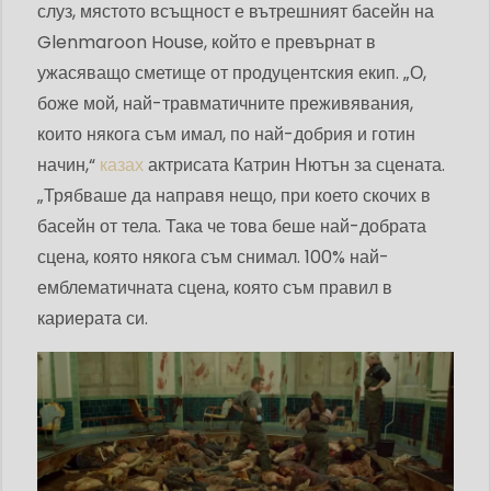
слуз, мястото всъщност е вътрешният басейн на
Glenmaroon House, който е превърнат в
ужасяващо сметище от продуцентския екип. „О,
боже мой, най-травматичните преживявания,
които някога съм имал, по най-добрия и готин
начин,“
казах
актрисата Катрин Нютън за сцената.
„Трябваше да направя нещо, при което скочих в
басейн от тела. Така че това беше най-добрата
сцена, която някога съм снимал. 100% най-
емблематичната сцена, която съм правил в
кариерата си.