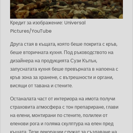
Кредит за изображение: Universal
Pictures/YouTube
Друга стая в къщата, която беше покрита с кръв,
беше вторичната кухня. Под ръководството на
дизайнера на продукцията Сузи Кълън,
запуснатата кухня беше превърната в напоена с
кръв зона за хранене, с вътрешности и органи,
висящи от тавана и стените.
Останалата част от интериора на имота получи
страховита атмосфера с тон препариране, глави
на елени, монтирани по стените, полилеи от
еленови рога и голяма скулптура на елен пред
къщата. Тези декорации служат за създаване на