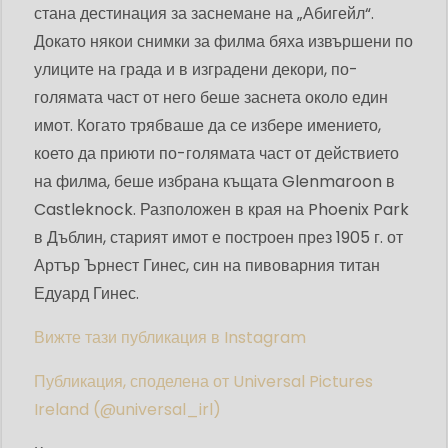
стана дестинация за заснемане на „Абигейл“.
Докато някои снимки за филма бяха извършени по
улиците на града и в изградени декори, по-
голямата част от него беше заснета около един
имот. Когато трябваше да се избере имението,
което да приюти по-голямата част от действието
на филма, беше избрана къщата Glenmaroon в
Castleknock. Разположен в края на Phoenix Park
в Дъблин, старият имот е построен през 1905 г. от
Артър Ърнест Гинес, син на пивоварния титан
Едуард Гинес.
Вижте тази публикация в Instagram
Публикация, споделена от Universal Pictures
Ireland (@universal_irl)