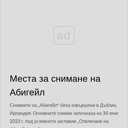
ad
Места за снимане на
Абигейл
Снимките на „Абигейл“ бяха извършени в Дъблин,
Ирландия. Основните снимки започнаха на 30 юни
2023 г. под условното заглавие „Отвличане на