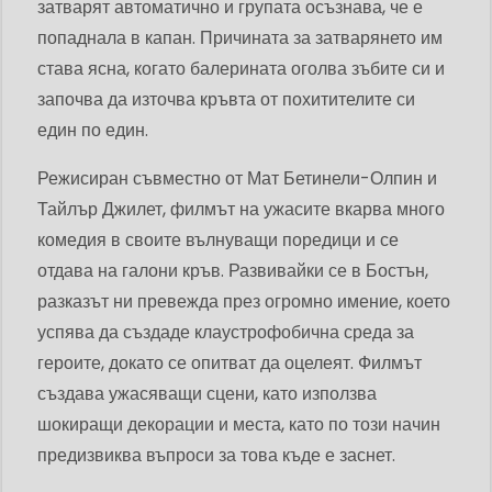
затварят автоматично и групата осъзнава, че е
попаднала в капан. Причината за затварянето им
става ясна, когато балерината оголва зъбите си и
започва да източва кръвта от похитителите си
един по един.
Режисиран съвместно от Мат Бетинели-Олпин и
Тайлър Джилет, филмът на ужасите вкарва много
комедия в своите вълнуващи поредици и се
отдава на галони кръв. Развивайки се в Бостън,
разказът ни превежда през огромно имение, което
успява да създаде клаустрофобична среда за
героите, докато се опитват да оцелеят. Филмът
създава ужасяващи сцени, като използва
шокиращи декорации и места, като по този начин
предизвиква въпроси за това къде е заснет.