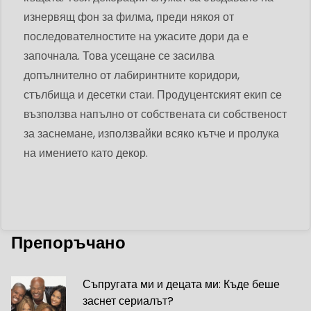
изнервящ фон за филма, преди някоя от
последователностите на ужасите дори да е
започнала. Това усещане се засилва
допълнително от лабиринтните коридори,
стълбища и десетки стаи. Продуцентският екип се
възползва напълно от собствената си собственост
за заснемане, използвайки всяко кътче и пролука
на имението като декор.
Препоръчано
Съпругата ми и децата ми: Къде беше
заснет сериалът?