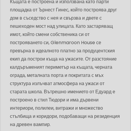
Къщата е построена и използвана като парти
площадка от Ърнест Гинес, който построява друг
дом в съседство с нея и свързва и двете с
пешеходен мост над улицата. Като застаряващ
имот, който смени собственика си от
построяването си, Glenmaroon House се
превърна в идеалното платно за продуцентския
екип да построи къща на ужасите. От разстояние
калдъръменият периметър на къщата, черната
ограда, металната порта и покритата с мъх
структура излъчват атмосфера на ужаси от
старата школа. Вътрешно имението от Едуард е
построено в стил Тюдори и има дървени
интериори, полилеи, витражи и множество
стълбища и коридори, подобаващи на резиденция
на древен вампир.