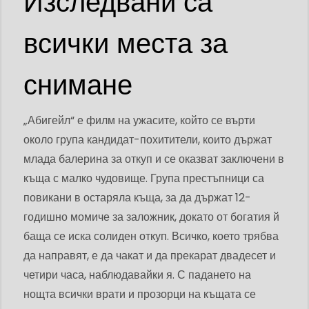
Изследвани са
всички места за
снимане
„Абигейл“ е филм на ужасите, който се върти
около група кандидат-похитители, които държат
млада балерина за откуп и се оказват заключени в
къща с малко чудовище. Група престъпници са
повикани в остаряла къща, за да държат 12-
годишно момиче за заложник, докато от богатия й
баща се иска солиден откуп. Всичко, което трябва
да направят, е да чакат и да прекарат двадесет и
четири часа, наблюдавайки я. С падането на
нощта всички врати и прозорци на къщата се