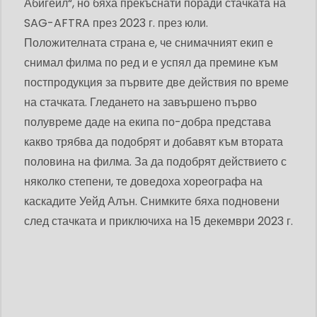
Абигейл“, но бяха прекъснати поради стачката на
SAG-AFTRA през 2023 г. през юли.
Положителната страна е, че снимачният екип е
снимал филма по ред и е успял да премине към
постпродукция за първите две действия по време
на стачката. Гледането на завършено първо
полувреме даде на екипа по-добра представа
какво трябва да подобрят и добавят към втората
половина на филма. За да подобрят действието с
няколко степени, те доведоха хореографа на
каскадите Уейд Алън. Снимките бяха подновени
след стачката и приключиха на 15 декември 2023 г.