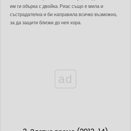
им ги обърка с двойка. Риас също е мила и
състрадателна и би направила всичко възможно,
за да защити близки до нея хора.
ad