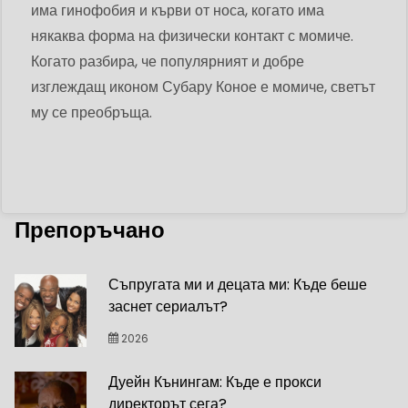
има гинофобия и кърви от носа, когато има
някаква форма на физически контакт с момиче.
Когато разбира, че популярният и добре
изглеждащ иконом Субару Коное е момиче, светът
му се преобръща.
Препоръчано
Съпругата ми и децата ми: Къде беше
заснет сериалът?
2026
Дуейн Кънингам: Къде е прокси
директорът сега?