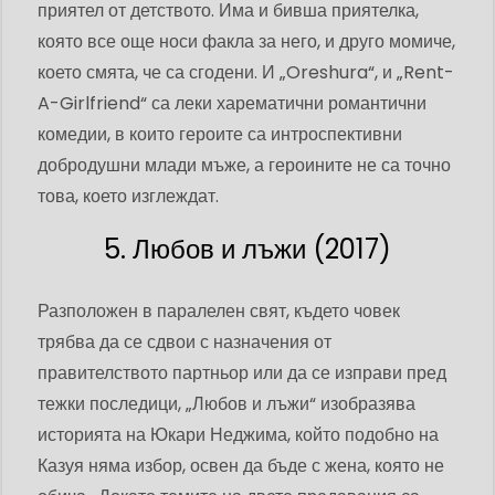
приятел от детството. Има и бивша приятелка,
която все още носи факла за него, и друго момиче,
което смята, че са сгодени. И „Oreshura“, и „Rent-
A-Girlfriend“ са леки харематични романтични
комедии, в които героите са интроспективни
добродушни млади мъже, а героините не са точно
това, което изглеждат.
5. Любов и лъжи (2017)
Разположен в паралелен свят, където човек
трябва да се сдвои с назначения от
правителството партньор или да се изправи пред
тежки последици, „Любов и лъжи“ изобразява
историята на Юкари Неджима, който подобно на
Казуя няма избор, освен да бъде с жена, която не