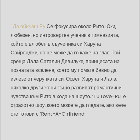
'
Да обичаш Ру
Се фокусира около Рито Юки,
любезен, но интровертен ученик в гимназията,
който е влюбен в съученика си Харуна
Сайренджи, но не може да го каже на глас. Той
среща Лала Саталин Девилуке, принцесата на
познатата вселена, която му помага бавно да
излезе от черупката си. Освен Харуна и Лала,
няколко други жени също развиват романтични
чувства към Рито в хода на шоуто. ‘Tu Love-Ru’ е
страхотно шоу, което можете да гледате, ако вече
сте готови с ‘Rent-A-Girlfriend’.