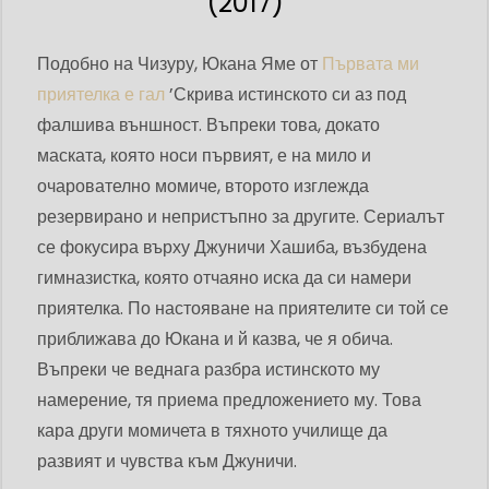
(2017)
Подобно на Чизуру, Юкана Яме от
Първата ми
приятелка е гал
’Скрива истинското си аз под
фалшива външност. Въпреки това, докато
маската, която носи първият, е на мило и
очарователно момиче, второто изглежда
резервирано и непристъпно за другите. Сериалът
се фокусира върху Джуничи Хашиба, възбудена
гимназистка, която отчаяно иска да си намери
приятелка. По настояване на приятелите си той се
приближава до Юкана и й казва, че я обича.
Въпреки че веднага разбра истинското му
намерение, тя приема предложението му. Това
кара други момичета в тяхното училище да
развият и чувства към Джуничи.