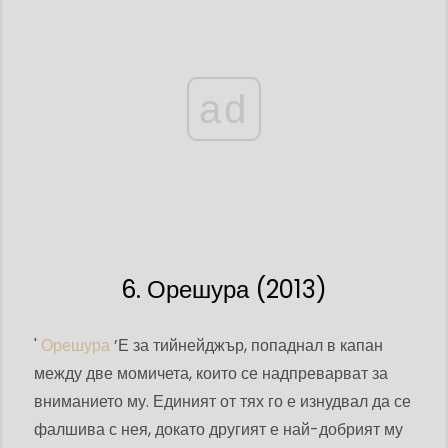
ad
6. Орешура (2013)
'
Орешура
’Е за тийнейджър, попаднал в капан
между две момичета, които се надпреварват за
вниманието му. Единият от тях го е изнудвал да се
фалшива с нея, докато другият е най-добрият му