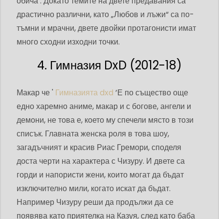
обича . Докато темите на двете предавания са
драстично различни, като „Любов и лъжи“ са по-
тъмни и мрачни, двете двойки протагонисти имат
много сходни изходни точки.
4. Гимназия DxD (2012-18)
Макар че '
Гимназията dxd
’Е по същество още
едно харемно аниме, макар и с богове, ангели и
демони, не това е, което му спечели място в този
списък. Главната женска роля в това шоу,
загадъчният и красив Риас Гремори, споделя
доста черти на характера с Чизуру. И двете са
горди и напористи жени, които могат да бъдат
изключително мили, когато искат да бъдат.
Например Чизуру реши да продължи да се
появява като приятелка на Казуя, след като баба