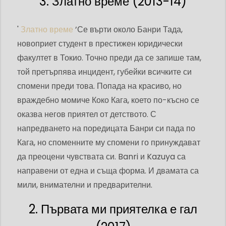
3. Златно време (2013-14)
'
Златно време
’Се върти около Банри Тада,
новоприет студент в престижен юридически
факултет в Токио. Точно преди да се запише там,
той претърпява инцидент, губейки всичките си
спомени преди това. Попада на красиво, но
враждебно момиче Коко Кага, което по-късно се
оказва негов приятел от детството. С
напредването на поредицата Банри си пада по
Кага, но споменните му спомени го принуждават
да преоцени чувствата си. Banri и Kazuya са
направени от една и съща форма. И двамата са
мили, внимателни и предварителни.
2. Първата ми приятелка е гал