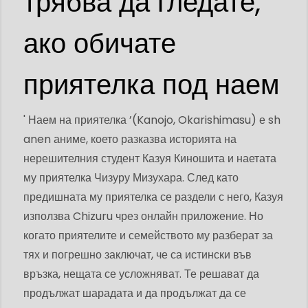
трябва да гледате,
ако обичате
приятелка под наем
' Наем на приятелка ’(Kanojo, Okarishimasu) е sh
anen аниме, което разказва историята на
нерешителния студент Казуя Киношита и наетата
му приятелка Чизуру Мизухара. След като
предишната му приятелка се раздели с него, Казуя
използва Chizuru чрез онлайн приложение. Но
когато приятелите и семейството му разберат за
тях и погрешно заключат, че са истински във
връзка, нещата се усложняват. Те решават да
продължат шарадата и да продължат да се