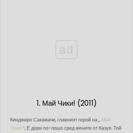
ad
1. Май Чики! (2011)
Кинджиро Сакамачи, главният герой на „
Май
Чики!
’, Е дори по-лошо сред жените от Казуя. Той