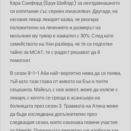
Кара Санфорд (Брук Шийлдс) за неотдавнашното
си изпитание със сериен изнасилвач. Другаде, на
неговия лекар лекарят казва, че реагира
положително на лечението и размерът на
мозъчния му тумор е намалял с 30%. След като
семейството на Хен разбира, че тя се подготвя
тайно за MCAT, те с радост решават да й
помогнат.
В сезон 9–1–1 Аби най-вероятно няма да се появи,
тъй като тази глава от живота на Бък е почти
свършила. Майкъл, с нов живот, може да излезе с
лекаря, с когото се среща в асансьора на
болницата през сезон 3. Травмата на Атина може
да бъде изследвана допълнително през
следващия сезон, което означава повече участия
от Shields. Поредицата вероятно ще изобрази как