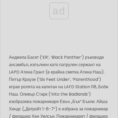
ad
Анджела Басет (‘ER’, ‘Black Panther’) ръководи
ансамбъл, изпълнен като патрулен сержант на
LAPD Атина Грант (в крайна сметка Атина Наш).
Питър Краузе (‘Six Feet Under’, ‘Parenthood’)
играе ролята на капитан на LAFD Station 118, Боби
Наш. Оливър Старк (‘Into the Badlands’)
изобразява пожарникаря Евън „Бък“ Бъкли. Айша
Хиндс („Детройт 1-8-7“) е избрана за пожарникар
/ фелдшер Хен Уилсън. Пожарникарят / фелдшер