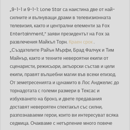
„9-1-1 и 9-1-1: Lone Star са наистина две от най-
силните и вълнуващи драми в телевизионната
телевизия, както и централни елементи за Fox
Entertainment,“ заяви президентът на Fox за
развлечения Майкъл Торн.
Краен срок
.
„Създателите Райън Мърфи, Брад Фалчук ​​и Тим
Майнър, както и техните невероятни екипи от
сценаристи, режисьори, актьорски състав и цели
екипи, правят вълшебни магии във всеки епизод.
От земетресенията и цунамито в Лос Анджелис до
торнадотата с големи размери в Тексас и
избухването на бронз, и двете предавания
доставят невероятен спектакъл със силни,
разпознаваеми герои, които ви интересуват всяка
седмица. Очакваме с нетърпение много повече