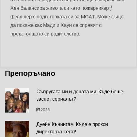
Хен балансира живота си като пожарникар /
фелдшер с подготовката си за MCAT. Може също
да покаже как Мади и Хауи се справят с
предстоящото си родителство.
Препоръчано
Съпругата ми и децата ми: Къде беше
заснет сериалът?
2026
Дуейн Кънингам: Къде е прокси
директорът сега?