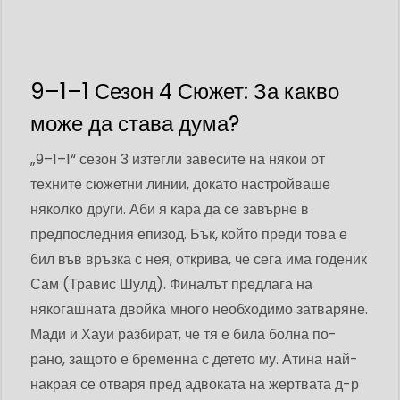
9–1–1 Сезон 4 Сюжет: За какво
може да става дума?
„9–1–1“ сезон 3 изтегли завесите на някои от
техните сюжетни линии, докато настройваше
няколко други. Аби я кара да се завърне в
предпоследния епизод. Бък, който преди това е
бил във връзка с нея, открива, че сега има годеник
Сам (Травис Шулд). Финалът предлага на
някогашната двойка много необходимо затваряне.
Мади и Хауи разбират, че тя е била болна по-
рано, защото е бременна с детето му. Атина най-
накрая се отваря пред адвоката на жертвата д-р