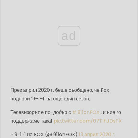
ad
През април 2020 г. беше съобщено, че Fox
поднови ‘9–1–1’ за още един сезон.
Телевизорът е по-добър с
# 911onFOX
, и ние го
поддържаме така!
pic.twitter.com/07TIhJDsPX
- 9-1-1 на FOX (@ 911onFOX)
13 април 2020 г.