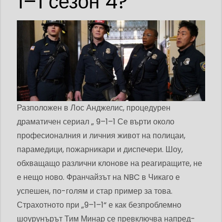
1–1 сезон 4?
Разположен в Лос Анджелис, процедурен
драматичен сериал „ 9–1–1 Се върти около
професионалния и личния живот на полицаи,
парамедици, пожарникари и диспечери. Шоу,
обхващащо различни клонове на реагиращите, не
е нещо ново. Франчайзът на NBC в Чикаго е
успешен, по-голям и стар пример за това.
Страхотното при „9–1–1“ е как безпроблемно
шоурунърът Тим ​​Минар се превключва напред-