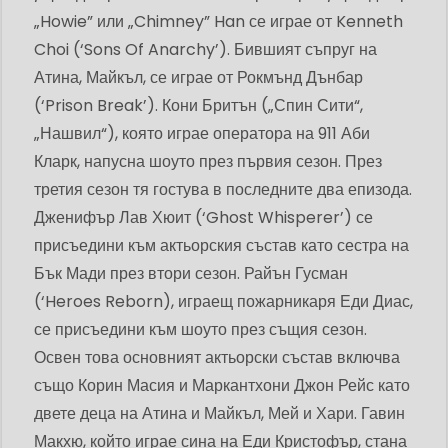
„Howie” или „Chimney” Han се играе от Kenneth
Choi (‘Sons Of Anarchy’). Бившият съпруг на
Атина, Майкъл, се играе от Рокмънд Дънбар
(‘Prison Break’). Кони Бритън („Спин Сити“,
„Нашвил“), която играе оператора на 911 Аби
Кларк, напусна шоуто през първия сезон. През
третия сезон тя гостува в последните два епизода.
Дженифър Лав Хюит (‘Ghost Whisperer’) се
присъедини към актьорския състав като сестра на
Бък Мади през втори сезон. Райън Гусман
(‘Heroes Reborn), играещ пожарникаря Еди Диас,
се присъедини към шоуто през същия сезон.
Освен това основният актьорски състав включва
също Корин Масия и Маркантхони Джон Рейс като
двете деца на Атина и Майкъл, Мей и Хари. Гавин
Макхю, който играе сина на Еди Кристофър, стана