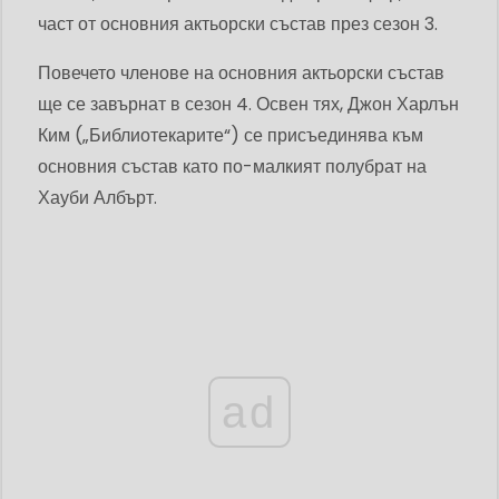
част от основния актьорски състав през сезон 3.
Повечето членове на основния актьорски състав
ще се завърнат в сезон 4. Освен тях, Джон Харлън
Ким („Библиотекарите“) се присъединява към
основния състав като по-малкият полубрат на
Хауби Албърт.
ad