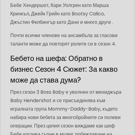
Бебе Хендершот, Кари Уолгрен като Марша
Кринкъл, Джейк Грийн като Bootsy Calico,
Джъстин Фелбингър като Дани и много други .
Почти всички членове на ансамбъла за гласови
таланти може да повторят ролите си в сезон 4.
Бебето на шефа: Обратно в
бизнес Сезон 4 Сюжет: За какво
може да става дума?
През сезон 3 Boss Baby е уволнен от мениджъра
Baby Hendershot и се присъединява към
игралната група Mommy-Daddy-Baby, където
набира нови бебета за многобройните си полеви
операции. През целия сезон виждаме как шеф
Бебе изгонва гърне в музея; побеждаване на