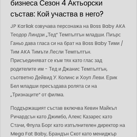
бизнеса Сезон 4 Актьорски
състав: Кой участва в него?
JP Karliak озвучава персонажа на Boss Baby AKA
Теодор Линдзи „Тед” Темпълтън младши. Пиърс
Ганьо дава гласа си на брат на Boss Baby Тими /
Тим AKA Тимъти Лесли Темпълтън.
Присъединяват се към тях като глас зад
родителите им - Тед и Джанис Темпълтън,
съответно Дейвид У. Колинс и Хоуп Леви. Ерик
Бел младши пресъздава ролята си на
„Тризнаците“ от филма.
Поддържащият състав включва Кевин Майкъл
Ричардсън като Джимбо, Алекс Казарес като
Стачи, Флула Борг като изпълнителен директор на
Mega Fat Baby, Брандън Скот като мениджър