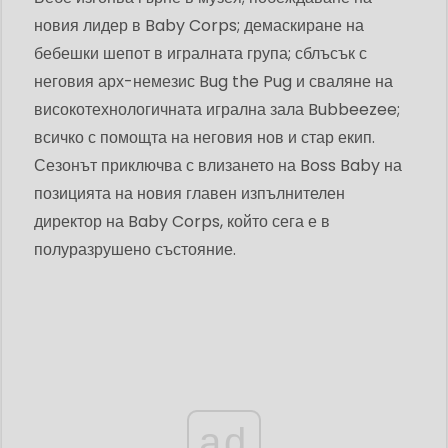
новия лидер в Baby Corps; демаскиране на
бебешки шепот в игралната група; сблъсък с
неговия арх-немезис Bug the Pug и сваляне на
високотехнологичната игрална зала Bubbeezee;
всичко с помощта на неговия нов и стар екип.
Сезонът приключва с влизането на Boss Baby на
позицията на новия главен изпълнителен
директор на Baby Corps, който сега е в
полуразрушено състояние.
ad