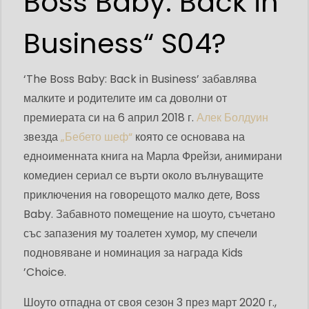
Boss Baby: Back in
Business“ S04?
‘The Boss Baby: Back in Business’ забавлява
малките и родителите им са доволни от
премиерата си на 6 април 2018 г.
Алек Болдуин
звезда
„Бебето шеф“
която се основава на
едноименната книга на Марла Фрейзи, анимирани
комедиен сериал се върти около вълнуващите
приключения на говорещото малко дете, Boss
Baby. Забавното помещение на шоуто, съчетано
със запазения му тоалетен хумор, му спечели
подновяване и номинация за награда Kids
’Choice.
Шоуто отпадна от своя сезон 3 през март 2020 г.,