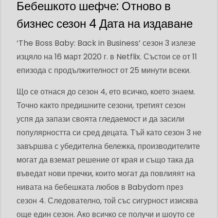
Бебешкото шефче: Отново в
бизнес сезон 4 Дата на издаване
‘The Boss Baby: Back in Business’ сезон 3 излезе
изцяло на 16 март 2020 г. в Netflix. Състои се от 11
епизода с продължителност от 25 минути всеки.
Що се отнася до сезон 4, ето всичко, което знаем.
Точно както предишните сезони, третият сезон
успя да запази своята гледаемост и да засили
популярността си сред децата. Тъй като сезон 3 не
завършва с убедителна бележка, производителите
могат да вземат решение от края и също така да
въведат нови пречки, които могат да повлияят на
нивата на бебешката любов в Babydom през
сезон 4. Следователно, той със сигурност изисква
още един сезон. Ако всичко се получи и шоуто се