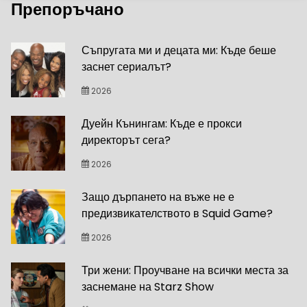
Препоръчано
Съпругата ми и децата ми: Къде беше
заснет сериалът?
2026
Дуейн Кънингам: Къде е прокси
директорът сега?
2026
Защо дърпането на въже не е
предизвикателството в Squid Game?
2026
Три жени: Проучване на всички места за
заснемане на Starz Show