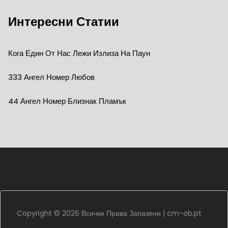
Интересни Статии
Кога Един От Нас Лежи Излиза На Паун
333 Ангел Номер Любов
44 Ангел Номер Близнак Пламък
Copyright ©
2026 Всички Права Запазени |
cm-ob.pt