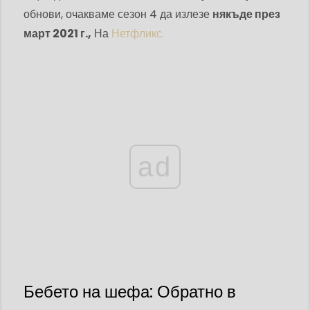
обнови, очакваме сезон 4 да излезе
някъде през
март 2021 г.,
На
Нетфликс.
ad
Бебето на шефа: Обратно в