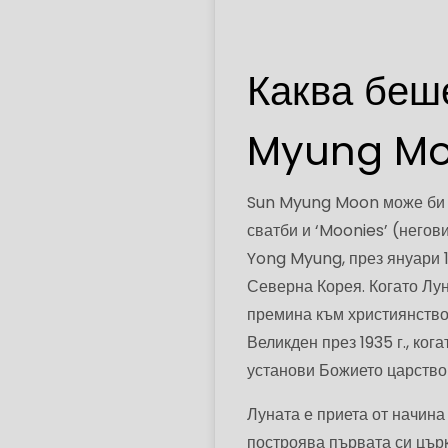
Каква беш
Myung M
Sun Myung Moon може би щ
сватби и ‘Moonies’ (него
Yong Myung, през януари 
Северна Корея. Когато Лун
премина към християнство
Великден през 1935 г., ког
установи Божието царство 
Луната е приета от начина
построява първата си църк