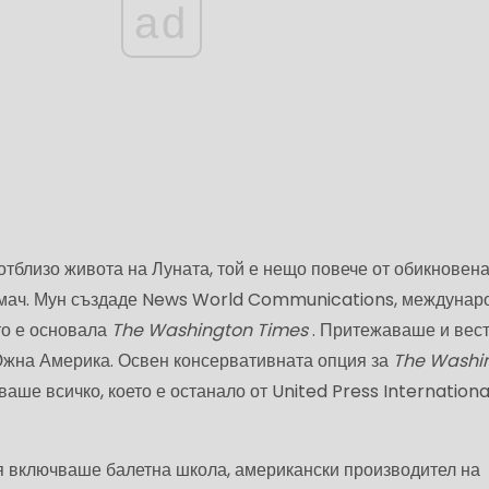
ad
отблизо живота на Луната, той е нещо повече от обикновен
иемач. Мун създаде News World Communications, междунар
то е основала
The Washington Times
. Притежаваше и вес
жна Америка. Освен консервативната опция за
The Washi
ше всичко, което е останало от United Press Internationa
 включваше балетна школа, американски производител на