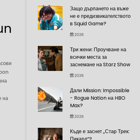
Защо дърпането на въже
не е предизвикателството
un
в Squid Game?
2026
Три жени: Проучване на
всички места за
асови
заснемане на Starz Show
Moon
2026
шна
Дали Mission: Impossible
- Rogue Nation на HBO
е на
Max?
2026
Къде е заснет „Стар Трек:
Пикард“?