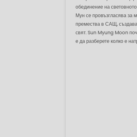
обединение на световното
Мун се провъзгласява за ме
премества в САЩ, създава
свят. Sun Myung Moon поч
е да разберете колко е на