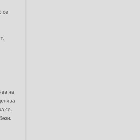
о се
т,
ява на
ценява
а се,
бези.