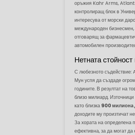
оръжия Kahr Arms, Atlant
контролиращ блок в Универ
интересува от морски даро
международен бизнесмен, 
отговарящ за фармацевтич
автомобилен производител,
Нетната стойнос
С любезното съдействие: 
Мун успя да създаде огром
годините. В резултат на т
близо милиард. Източници
като близка
900 милиона 
доходите му произтичат не
За хората на определена 
ефективна, за да могат да 