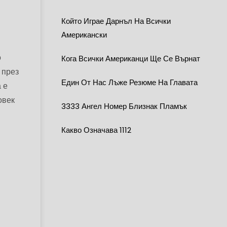
Който Играе Дарнъл На Всички
Американски
о
Кога Всички Американци Ще Се Върнат
 през
Един От Нас Лъже Резюме На Главата
 е
овек
3333 Ангел Номер Близнак Пламък
Какво Означава 1112