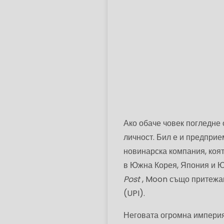
Ако обаче човек погледне 
личност. Бил е и предпр
новинарска компания, коя
в Южна Корея, Япония и Ю
Post
, Moon също притежава
(UPI).
Неговата огромна империя