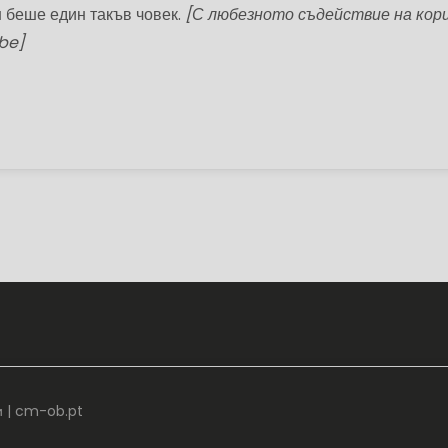
н беше един такъв човек.
[С любезното съдействие на кор
be]
и |
cm-ob.pt