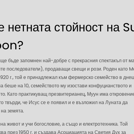
е нетната стойност на S
oon?
е бъде запомнен най-добре с прекрасния спектакъл от м
вите последователи), продаващи свещи и рози. Роден като 
1920 г., той е принадлежал към фермерско семейство в дне
а беше на 10, семейството му изостави конфуцианството и
то. Като практикуващ презвитерианец, Муун има откровени
ато твърди, че Исус се е появил и е възложил на Луната да
на земята.
 на живот и учи богословие, а също и електротехника. Той
ва през 1950 г. и създава Асоциацията на Светия Дух за