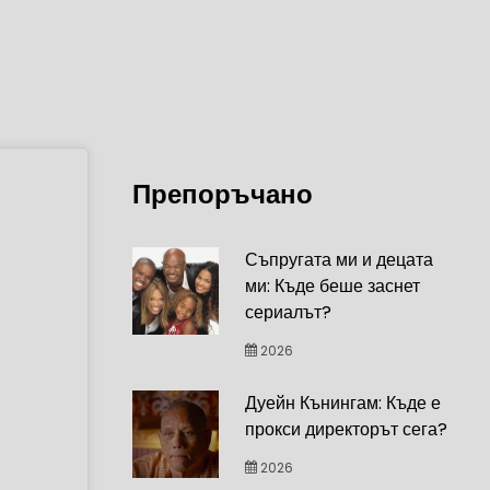
Препоръчано
Съпругата ми и децата
ми: Къде беше заснет
сериалът?
2026
Дуейн Кънингам: Къде е
прокси директорът сега?
2026