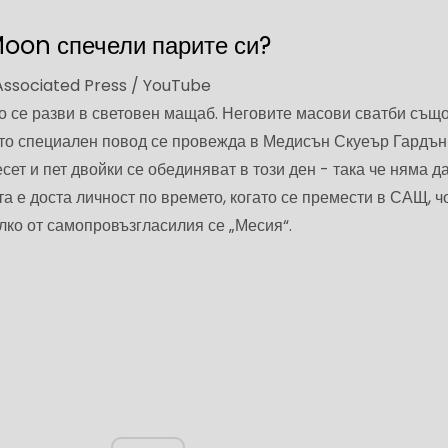
oon спечели парите си?
Associated Press / YouTube
о се разви в световен мащаб. Неговите масови сватби същ
като специален повод се провежда в Медисън Скуеър Гардън
сет и пет двойки се обединяват в този ден - така че няма да
та е доста личност по времето, когато се премести в САЩ, ч
лко от самопровъзгласилия се „Месия“.