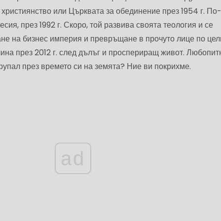
 християнство или Църквата за обединение през 1954 г. По
сия, през 1992 г. Скоро, той развива своята теология и се
не на бизнес империя и превръщане в прочуто лице по цел
ина през 2012 г. след дълъг и проспериращ живот. Любопит
трупал през времето си на земята? Ние ви покрихме.
ad