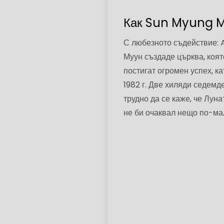
Как Sun Myung M
С любезното съдействие: 
Муун създаде църква, коят
постигат огромен успех, 
1982 г. Две хиляди седемде
трудно да се каже, че Луна
не би очаквал нещо по-ма