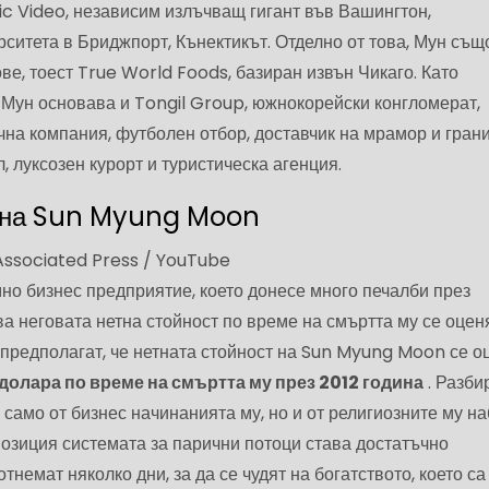
ic Video, независим излъчващ гигант във Вашингтон,
ситета в Бриджпорт, Кънектикът. Отделно от това, Мун същ
ве, тоест True World Foods, базиран извън Чикаго. Като
Мун основава и Tongil Group, южнокорейски конгломерат,
на компания, футболен отбор, доставчик на мрамор и грани
 луксозен курорт и туристическа агенция.
т на Sun Myung Moon
Associated Press / YouTube
но бизнес предприятие, което донесе много печалби през
ова неговата нетна стойност по време на смъртта му се оцен
 предполагат, че нетната стойност на Sun Myung Moon се о
долара по време на смъртта му през 2012 година
. Разбир
 само от бизнес начинанията му, но и от религиозните му на
позиция системата за парични потоци става достатъчно
отнемат няколко дни, за да се чудят на богатството, което са