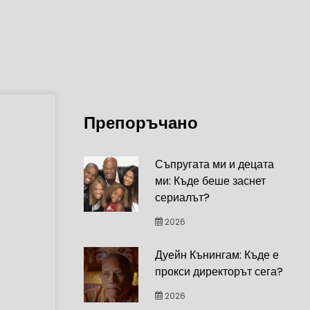
Препоръчано
Съпругата ми и децата
ми: Къде беше заснет
сериалът?
2026
Дуейн Кънингам: Къде е
прокси директорът сега?
2026