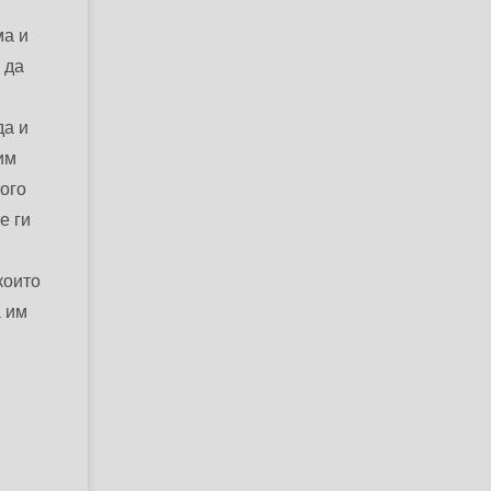
ма и
 да
да и
им
ного
е ги
които
а им