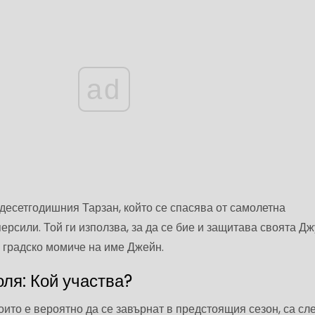
ad
есетгодишния Тарзан, който се спасява от самолетна
ерсили. Той ги използва, за да се бие и защитава своята Д
 градско момиче на име Джейн.
ля: Кой участва?
оито е вероятно да се завърнат в предстоящия сезон, са сл