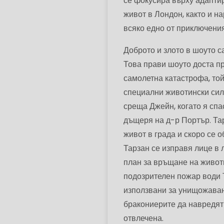
се фокусира върху адапти
живот в Лондон, както и н
всяко едно от приключения
Доброто и злото в шоуто с
Това прави шоуто доста пр
самолетна катастрофа, той 
специални животински сили
среща Джейн, когато я спа
дъщеря на д-р Портър. Тар
живот в града и скоро се 
Тарзан се изправя лице в 
план за връщане на живот
подозрителен пожар води Т
използвани за унищожаван
бракониерите да навредят 
отвлечена.