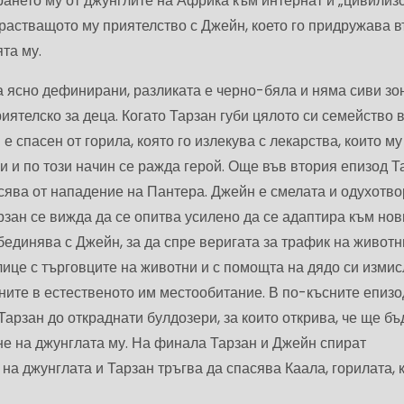
рането му от джунглите на Африка към интернат и „цивилиз
арастващото му приятелство с Джейн, което го придружава 
та му.
а ясно дефинирани, разликата е черно-бяла и няма сиви зо
иятелско за деца. Когато Тарзан губи цялото си семейство 
е спасен от горила, която го излекува с лекарства, които му
 и по този начин се ражда герой. Още във втория епизод Т
сява от нападение на Пантера. Джейн е смелата и одухотв
зан се вижда да се опитва усилено да се адаптира към нов
обединява с Джейн, за да спре веригата за трафик на животн
лице с търговците на животни и с помощта на дядо си изми
ните в естественото им местообитание. В по-късните епизо
арзан до откраднати булдозери, за които открива, че ще бъ
е на джунглата му. На финала Тарзан и Джейн спират
на джунглата и Тарзан тръгва да спасява Каала, горилата, 