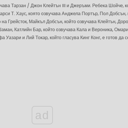
чава Тарзан / Джон Клейтън III и Джеръми. Ребека Шойче, к
рси Т. Хаус, която озвучава Анджела Портър, Пол Добсън, 
 на Грейсток, Майкъл Добсън, който озвучава Клейтън, Доро
аман, Катлийн Бар, който озвучава Кала и Вероника, Омар
 Уазари и Лий Токар, който гласува Кинг Конг, е готов да с
ad