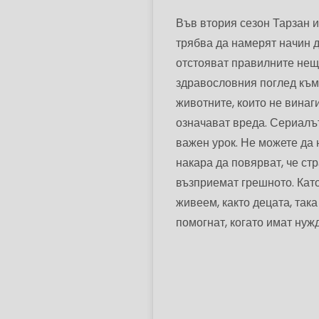
Във втория сезон Тарзан и
трябва да намерят начин д
отстояват правилните неща
здравословния поглед към 
животните, които не винаг
означават вреда. Сериалът
важен урок. Не можете да 
накара да повярват, че ст
възприемат грешното. Като
живеем, както децата, так
помогнат, когато имат нужд