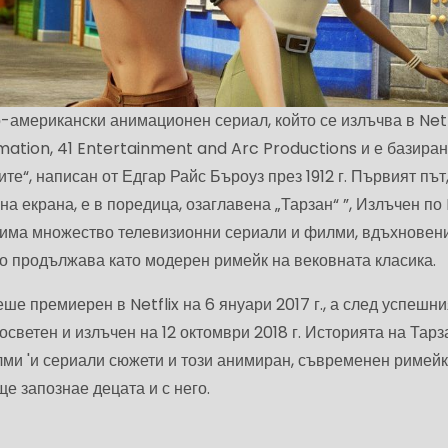
-американски анимационен сериал, който се излъчва в Netfl
mation, 41 Entertainment and Arc Productions и е базиран
те“, написан от Едгар Райс Бъроуз през 1912 г. Първият път
на екрана, е в поредица, озаглавена „Тарзан“ ”, Излъчен п
то има множество телевизионни сериали и филми, вдъхновен
то продължава като модерен римейк на вековната класика.
ше премиерен в Netflix на 6 януари 2017 г., а след успешни
осветен и излъчен на 12 октомври 2018 г. Историята на Тарз
ми 'и сериали сюжети и този анимиран, съвременен римейк
е запознае децата и с него.