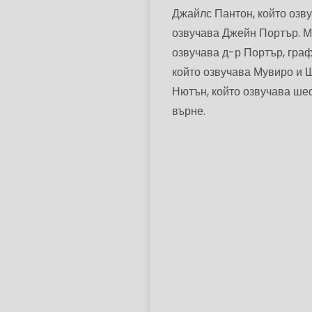
Джайлс Пантон, който озву
озвучава Джейн Портър. Ма
озвучава д-р Портър, граф
който озвучава Мувиро и Ш
Нютън, който озвучава шефа
върне.