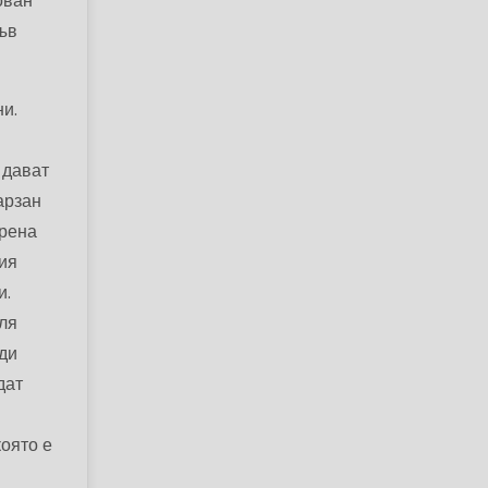
ован“
във
ни.
в
 дават
арзан
орена
ия
и.
сля
ди
дат
която е