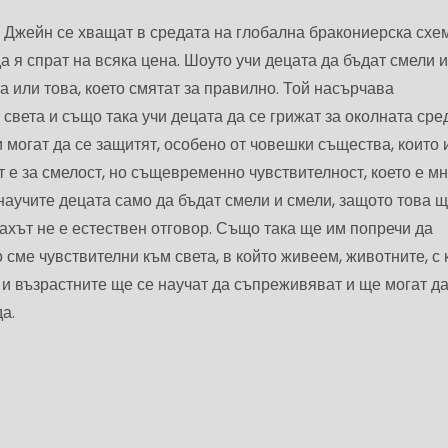
 Джейн се хващат в средата на глобална бракониерска схе
а я спрат на всяка цена. Шоуто учи децата да бъдат смели и
 или това, което смятат за правилно. Той насърчава
света и също така учи децата да се грижат за околната сре
и могат да се защитят, особено от човешки същества, които 
 е за смелост, но същевременно чувствителност, което е м
научите децата само да бъдат смели и смели, защото това щ
рахът не е естествен отговор. Също така ще им попречи да
 сме чувствителни към света, в който живеем, животните, с 
а и възрастните ще се научат да съпреживяват и ще могат д
а.