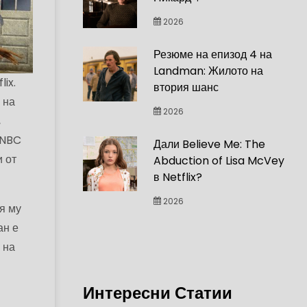
2026
Резюме на епизод 4 на
Landman: Жилото на
ix.
втория шанс
 на
2026
,
о NBC
Дали Believe Me: The
и от
Abduction of Lisa McVey
в Netflix?
2026
я му
ан е
 на
Интересни Статии