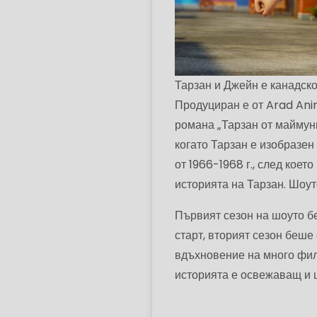
Тарзан и Джейн е канадско
Продуциран е от Arad Ani
романа „Тарзан от маймуни
когато Тарзан е изобразен 
от 1966-1968 г., след кое
историята на Тарзан. Шоу
Първият сезон на шоуто бе
старт, вторият сезон беше 
вдъхновение на много фил
историята е освежаващ и щ