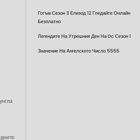
Готъм Сезон 3 Епизод 12 Гледайте Онлайн
Безплатно
Легендите На Утрешния Ден На Dc Сезон 1
Значение На Ангелското Число 5555
жунгла
едните: