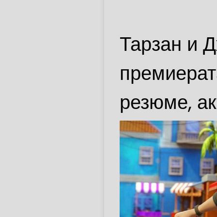
Тарзан и Д
премиерата
резюме, а