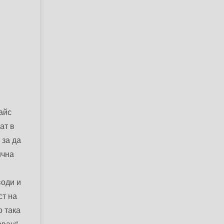
айс
ат в
 за да
ична
води и
ст на
о така