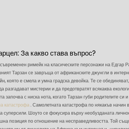
арцел: За какво става въпрос?
 съвременен римейк на класическите персонажи на Едгар Р
ният Тарзан се завръща от африканските джунгли в интерн
н, която е смела и умна градска девойка. Те се обединяват,
 да разгадават мистерии и да предотвратят всякаква еколог
а започва с ниска нота, когато Тарзан губи родителите си и
на катастрофа
. Самолетната катастрофа по някакъв начин 
ва суперсили. Шоуто се фокусира върху необузданата лично
ашна позиция по отношение на несправедливостта. Той същ