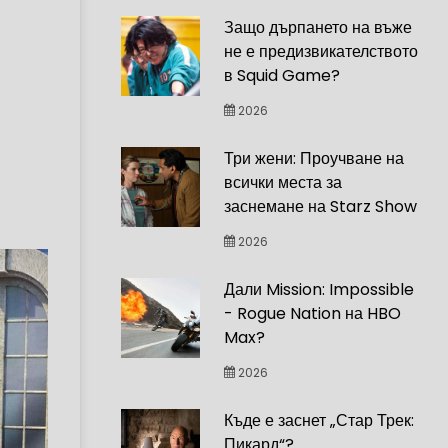
Защо дърпането на въже
не е предизвикателството
в Squid Game?
2026
Три жени: Проучване на
всички места за
заснемане на Starz Show
2026
Дали Mission: Impossible
- Rogue Nation на HBO
Max?
2026
Къде е заснет „Стар Трек:
Пикард“?