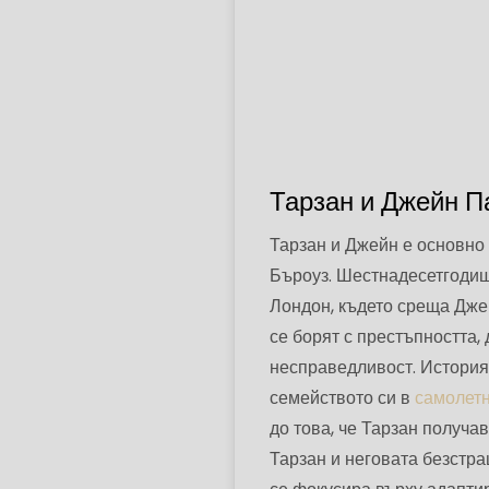
Тарзан и Джейн П
Тарзан и Джейн е основно
Бъроуз. Шестнадесетгодиш
Лондон, където среща Джей
се борят с престъпността,
несправедливост. Историят
семейството си в
самолет
до това, че Тарзан получа
Тарзан и неговата безстр