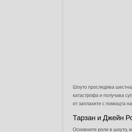
Шоуто проследява шестнад
катастрофа и получава суп
от заплахите с помощта на
Тарзан и Джейн Ро
Основните роли в шоуто, к