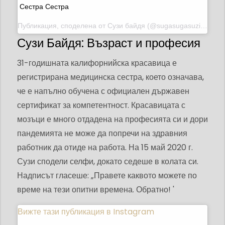
Сестра Сестра
Публикация, споделена от
Сузи байдя
(@sugasugasuzi) на 12 ноември 2018 г. в 9:29 ч. PST
Сузи Байдя: Възраст и професия
31-годишната калифорнийска красавица е
регистрирана медицинска сестра, което означава,
че е напълно обучена с официален държавен
сертификат за компетентност. Красавицата с
мозъци е много отдадена на професията си и дори
пандемията не може да попречи на здравния
работник да отиде на работа. На 15 май 2020 г.
Сузи сподели селфи, докато седеше в колата си.
Надписът гласеше: „Правете каквото можете по
време на тези опитни времена. Обратно! '
Вижте тази публикация в Instagram