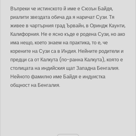
Въпреки че истинското й име е Сюзън Байдя,
риалити звездата обича да я наричат ​​Сузи. Тя
живее в чартърния град Ървайн, в Ориндж Каунти,
Калифорния. Не е ясно къде е родена Сузи, но ако
има нещо, което знаем на практика, то е, че
корените на Сузи са в Индия. Нейните родители и
предци са от Калкута (по-ранна Калкута), която е
столицата на индийския щат Западна Бенгалия.
Нейното фамилно име Байдя е индуистка
общност на Бенгалия.