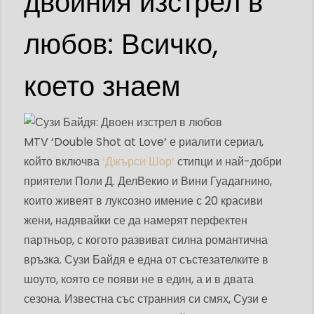
двойния изстрел в
любов: Всичко,
което знаем
MTV ‘Double Shot at Love’ е риалити сериал,
който включва
‘Джърси Шор’
стипци и най-добри
приятели Поли Д. ДелВекио и Вини Гуадагнино,
които живеят в луксозно имение с 20 красиви
жени, надявайки се да намерят перфектен
партньор, с когото развиват силна романтична
връзка. Сузи Байдя е една от състезателките в
шоуто, която се появи не в един, а и в двата
сезона. Известна със странния си смях, Сузи е