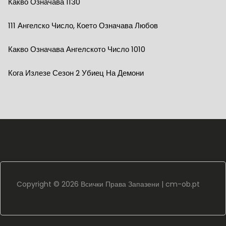
Какво Означава 1130
111 Ангелско Число, Което Означава Любов
Какво Означава Ангелското Число 1010
Кога Излезе Сезон 2 Убиец На Демони
Copyright ©
2026 Всички Права Запазени |
cm-ob.pt