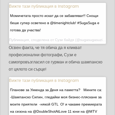
Вижте тази публикация в Instagram
Момичетата просто искат да се забавляват!! Снощи
беше супер осветено в @timenightclub! #SugaSuga е
готова да участва!
Публикация, споделена от
Сузи байдя
(@sugasugasuzi) на 9 юни 2019 г. в 16:35 ч. PDT
Освен факта, че тя обича да я кликват
професионални фотографи, Сузи е
самопровъзгласил се гурман и обича шампанско
от цялото си сърце!
Вижте тази публикация в Instagram
Планове за Уикенда за Деня на паметта? ⁣ ⁣ Мините са: ⁣
-Шампанско Сипин, гледайки моя бизнес⁣-пляскане за
моите приятели ⁣ -някой GTL ⁣ О! и чакаме премиерата
на сезона на @DoubleShotAtLove 11 юни на @MTV