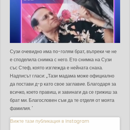
Сузи очевидно има по-голям брат, въпреки че не
е споделила снимка с него. Ето снимка на Сузи
със Стеф, която изглежда е нейната снаха.
Надписът гласи: „Тази мадама може официално
да постави д-р като свое заглавие. Благодаря за
всичко, което правиш, и завинаги да се грижиш за
брат ми. Благословен съм да те отделя от моята
фамилия. '
Вижте тази публикация в Instagram