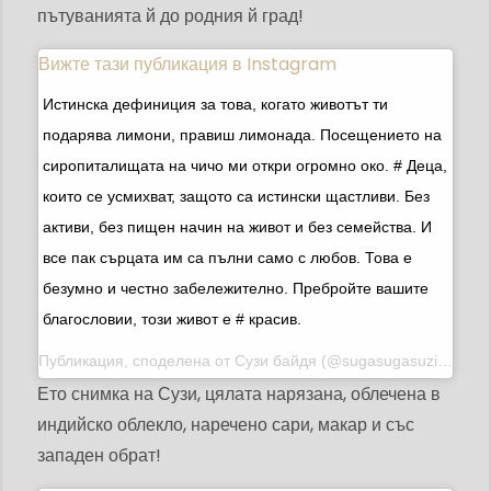
пътуванията й до родния й град!
Вижте тази публикация в Instagram
Истинска дефиниция за това, когато животът ти
подарява лимони, правиш лимонада. Посещението на
сиропиталищата на чичо ми откри огромно око. # Деца,
които се усмихват, защото са истински щастливи. Без
активи, без пищен начин на живот и без семейства. И
все пак сърцата им са пълни само с любов. Това е
безумно и честно забележително. Пребройте вашите
благословии, този живот е # красив.
Публикация, споделена от
Сузи байдя
(@sugasugasuzi) на 20 януари 2017 г. в 12:44 ч. PST
Ето снимка на Сузи, цялата нарязана, облечена в
индийско облекло, наречено сари, макар и със
западен обрат!