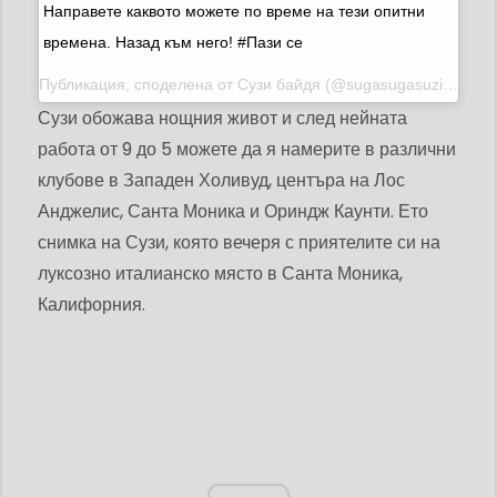
Направете каквото можете по време на тези опитни
времена. Назад към него! #Пази се
Публикация, споделена от
Сузи байдя
(@sugasugasuzi) на 15 май 2020 г. в 10:15 ч. PDT
Сузи обожава нощния живот и след нейната
работа от 9 до 5 можете да я намерите в различни
клубове в Западен Холивуд, центъра на Лос
Анджелис, Санта Моника и Ориндж Каунти. Ето
снимка на Сузи, която вечеря с приятелите си на
луксозно италианско място в Санта Моника,
Калифорния.