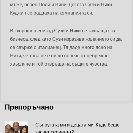
мъже, освен Поли и Вини. Досега Сузи и Ники
Куджин се радваха на компанията си.
В скорошен епизод Сузи и Ники се захващат за
бизнеса, след като Сузи изразява желанието си да
се свърже с италианец. Тя даде много ясно на
Ники, че това не е нищо повече от небрежно
хвърляне и той отвръща на същите чувства.
Препоръчано
Съпругата ми и децата ми: Къде беше
заснет сериалът?