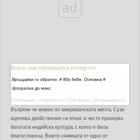
ad
Вижте тази публикация в Instagram
Връщайки го обратно. # 80s бебе. Основна #
флорална до макс.
Публикация, споделена от
Сузи байдя
(@sugasugasuzi) на 13 февруари 2014 г. в 11:41 ч. PST
Въпреки че живее по американската мечта, Сузи
оценява двойствения си етнос и често празнува
богатата индийска култура, с която е била
благословена. Вижте снимката от едно от