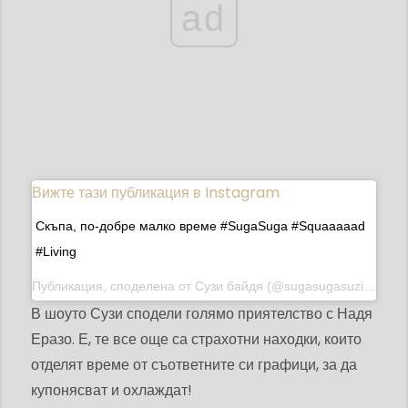
ad
Вижте тази публикация в Instagram
Скъпа, по-добре малко време #SugaSuga #Squaaaaad
#Living
Публикация, споделена от
Сузи байдя
(@sugasugasuzi) на 17 август 2019 г. в 12:02 ч. PDT
В шоуто Сузи сподели голямо приятелство с Надя
Еразо. Е, те все още са страхотни находки, които
отделят време от съответните си графици, за да
купонясват и охлаждат!