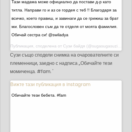
Тази мадама може официално да постави д-р като
титла. Направи го и аз се гордея с теб !! Благодаря за
всичко, което правиш, и завинаги да се грижиш за брат
ми. Благословен съм да те отделя от моята фамилия.
Обичай сестра си! @swiladya
Публикация, споделена от
Сузи байдя
(@sugasugasuzi) на 21 май 2015 г. в 16:19 ч. PDT
Сузи също сподели снимка на очарователните си
племенници, заедно с надписа „Обичайте тези
момиченца. #fam. '
Вижте тази публикация в Instagram
Обичайте тези бебета. #fam