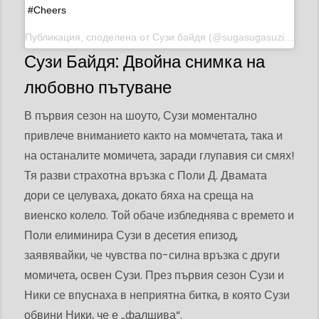
#Cheers ⁣ ⁣
Публикация, споделена от
Сузи байдя
(@sugasugasuzi) на 22 май 2020 г. в 7:39 ч. PDT
Сузи Байдя: Двойна снимка на
любовно пътуване
В първия сезон на шоуто, Сузи моментално
привлече вниманието както на момчетата, така и
на останалите момичета, заради глупавия си смях!
Тя разви страхотна връзка с Поли Д. Двамата
дори се целуваха, докато бяха на среща на
виенско колело. Той обаче избледнява с времето и
Поли елиминира Сузи в десетия епизод,
заявявайки, че чувства по-силна връзка с други
момичета, освен Сузи. През първия сезон Сузи и
Ники се впуснаха в неприятна битка, в която Сузи
обвини Ники, че е „фалшива“.