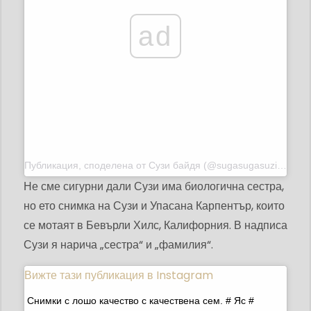
ad
Публикация, споделена от
Сузи байдя
(@sugasugasuzi) на 26 декември 2014 г. в 14:16 ч. PST
Не сме сигурни дали Сузи има биологична сестра,
но ето снимка на Сузи и Упасана Карпентър, които
се мотаят в Бевърли Хилс, Калифорния. В надписа
Сузи я нарича „сестра“ и „фамилия“.
Вижте тази публикация в Instagram
Снимки с лошо качество с качествена сем. # Яс #