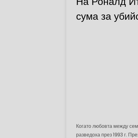
На Роналд Й
сума за убий
Когато любовта между сем
разведоха през 1993 г. Пр