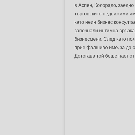
в Аспен, Колорадо, заедно
търговските недвижими имо
като неин бизнес консулта
започнали интимна връзка.
бизнесмени. След като пол
прие фалшиво име, за да о
Дотогава той беше нает от