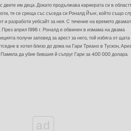
 с двете им деца. Докато продължава кариерата си в област
ти, тя се среща със съседа си Роналд Йънг, който също сл
нт и разработи уебсайт за нея. С течение на времето двамат
 През април 1996 г. Роналд е обвинен в измама на двама
ицията получи заповед за арест за него, той избяга от щата
тседне в хотел близо до дома на Гари Триано в Тускон, Ариз
 Памела да убие бившия й съпруг Гари за 400 000 долара.
ad