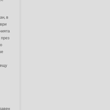
ан, в
мври
нията
 през
то
ше
рещу
правен