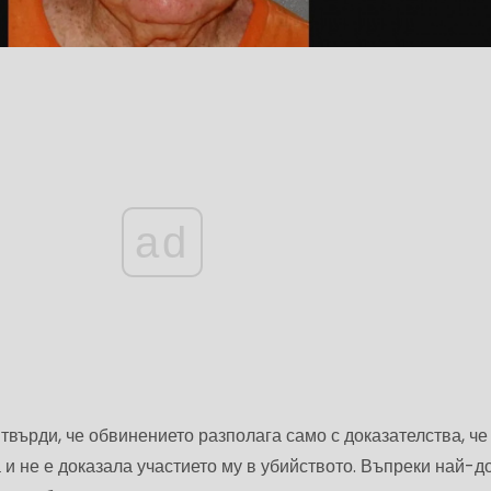
ad
върди, че обвинението разполага само с доказателства, че
и не е доказала участието му в убийството. Въпреки най-д