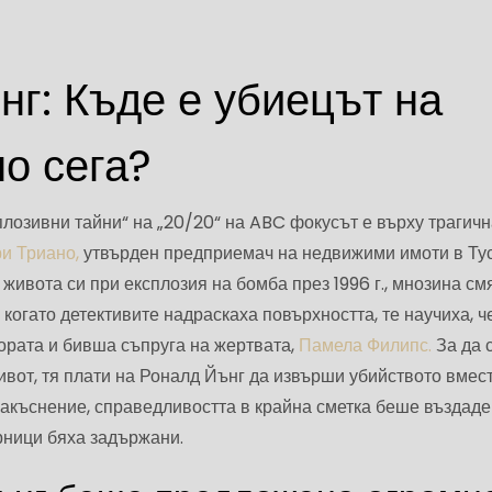
нг: Къде е убиецът на
о сега?
плозивни тайни“ на „20/20“ на ABC фокусът е върху трагичн
и Триано,
утвърден предприемач на недвижими имоти в Тус
 живота си при експлозия на бомба през 1996 г., мнозина см
о когато детективите надраскаха повърхността, те научиха, ч
тората и бивша съпруга на жертвата,
Памела Филипс.
За да 
ивот, тя плати на Роналд Йънг да извърши убийството вмест
закъснение, справедливостта в крайна сметка беше въздаде
рници бяха задържани.