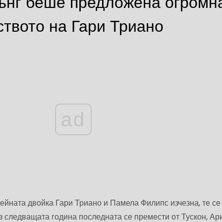
ънг беше предложена огромн
ството на Гари Триано
ad
ейната двойка Гари Триано и Памела Филипс изчезна, те се
ез следващата година последната се премести от Тускон, Ар