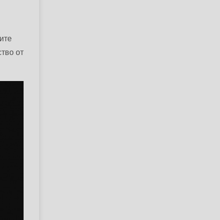
ите
тво от