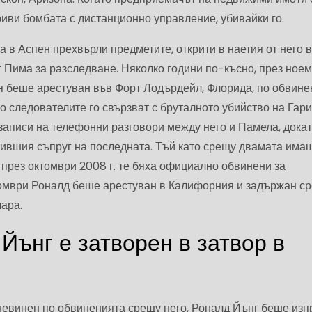
риви бомбата с дистанционно управление, убивайки го.
 в Аспен прехвърли предметите, открити в наетия от него в
 Пима за разследване. Няколко години по-късно, през ное
ая беше арестуван във Форт Лодърдейл, Флорида, по обвине
о следователите го свързват с бруталното убийство на Гари
ат записи на телефонни разговори между него и Памела, дока
 бившия съпруг на последната. Тъй като срещу двамата има
 през октомври 2008 г. те бяха официално обвинени за
томври Роналд беше арестуван в Калифорния и задържан с
ара.
Йънг е затворен в затвор в
 невинен по обвиненията срещу него, Роналд Йънг беше из