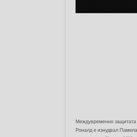
Междувременно защитата т
Роналд е изнудвал Памела 