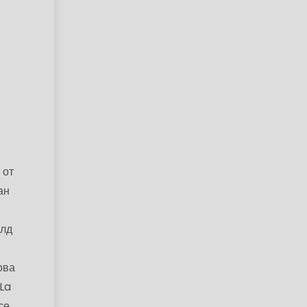
 от
ан
алд
ова
 La
се