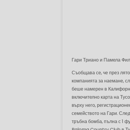
Гари Триано и Памела Фи
Съобщава се, че през лятот
компанията за наемане, сл
беше намерен в Калифорни
включително карта на Тусо
върху него, регистрационе
семейството на Гари. След
тръбна бомба, пълна с 1 ф
Paloma Country Club в Ту