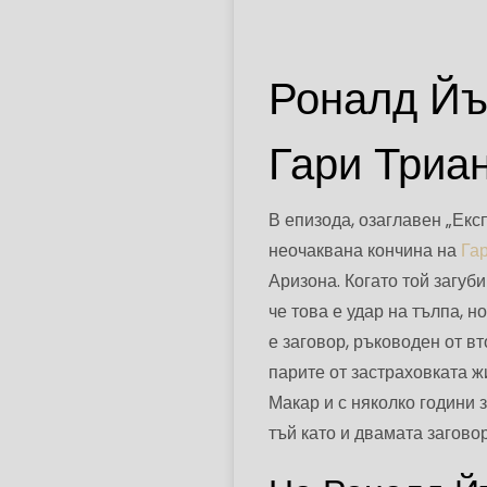
Роналд Йъ
Гари Триан
В епизода, озаглавен „Екс
неочаквана кончина на
Гар
Аризона. Когато той загуби
че това е удар на тълпа, н
е заговор, ръководен от в
парите от застраховката ж
Макар и с няколко години 
тъй като и двамата загово