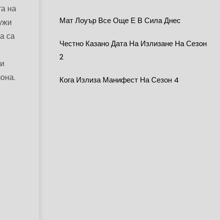
та на
Мат Лоуър Все Още Е В Сила Днес
ужи
а са
Честно Казано Дата На Излизане На Сезон
2
 и
она.
Кога Излиза Манифест На Сезон 4