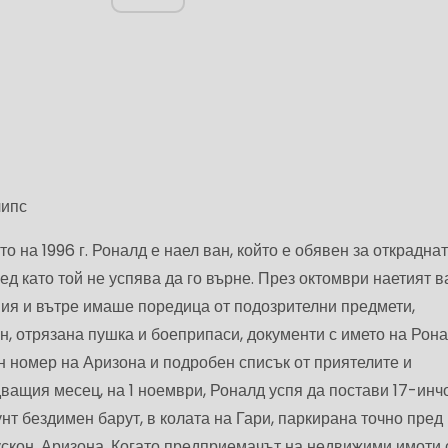
липс
о на 1996 г. Роналд е наел ван, който е обявен за откраднат
ед като той не успява да го върне. През октомври наетият в
я и вътре имаше поредица от подозрителни предмети,
н, отрязана пушка и боеприпаси, документи с името на Рон
н номер на Аризона и подробен списък от приятелите и
ващия месец, на 1 ноември, Роналд успя да постави 17-инч
унт бездимен барут, в колата на Гари, паркирана точно пред
скон, Аризона. Когато предприемачът на недвижими имоти 