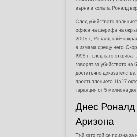
върна в колата, Роналд вз
След убийството полицията
офиса на шерифа на окръг
2005 г., Роналд най-накр
в измама срещу него. Скор
1996 г., след като открив
говорят за убийството на
достатъчно доказателства,
престъплението. На 17 ок
гаранция от 5 милиона дол
Днес Роналд 
Аризона
Тъй като той се призна за