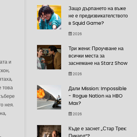
Защо дърпането на въже
не е предизвикателството
в Squid Game?
2026
Три жени: Проучване на
всички места за
ата и
заснемане на Starz Show
кон,
2026
ятаха,
е това
Дали Mission: Impossible
- Rogue Nation на HBO
събере
Max?
о нея.
на,
2026
Къде е заснет „Стар Трек:
Пикард“?