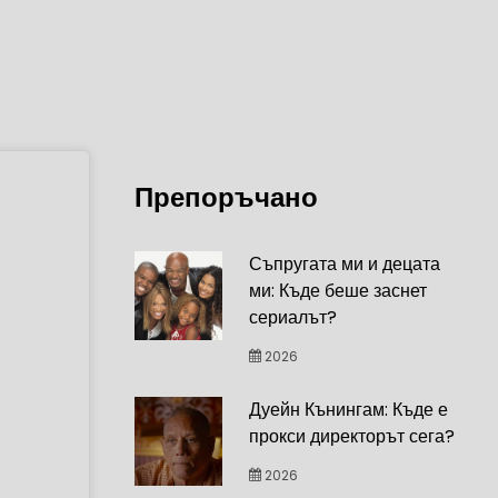
Препоръчано
Съпругата ми и децата
ми: Къде беше заснет
сериалът?
2026
Дуейн Кънингам: Къде е
прокси директорът сега?
2026