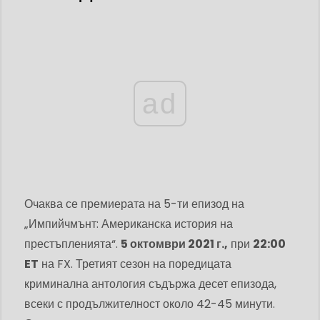
ad
Очаква се премиерата на 5-ти епизод на
„Импийчмънт: Американска история на
престъпленията“.
5 октомври 2021 г.,
при
22:00
ET
на FX. Третият сезон на поредицата
криминална антология съдържа десет епизода,
всеки с продължителност около 42-45 минути.