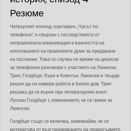
Резюме
Четвъртият епизод, озаглавен „Часът по
телефона“, е свързан с последствията от
неправилната комуникация и важността на
използването на правилните думи за предаване
на послание. Това се случва по време на диалози
за телефонни разговори с участието на Люински,
Трип, Голдбърг, Къри и Клинтън. Люински е твърдо
решен да си намери работа в Белия дом. Трип
решава да се върне при литературния агент
Лусиан Голдбърг с извинението, че се грижи за
Люински.
Голдбърг също се включва, заявявайки, че се
интересува от възстановяването на правосъдието.