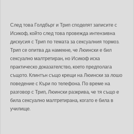
След това Голдбърг и Трип споделят записите с
Исикоф, който след това провежда интензивна
дискусия с Трип по темата за сексуалния тормоз.
Трип се опитва да намекне, че Люински е бил
сексуално малтретиран, но Исикоф иска
практическо доказателство, което предполага
същото. Клинтън също крещи на Люински за лошо
поведение с Къри по телефона. По време на
разговор с Трип, Люински разкрива, че тя също е
била сексуално малтретирана, когато е била в
училище.