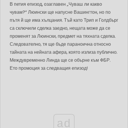
В петия епизод, озаглавен „Чуваш ли какво
чувам?“ Люински ще напусне Вашингтон, но по
пътя й ще има хълцания. Тъй като Трип и Голдбърг
са сключили сделка заедно, нещата може да се
променят за Люински, предмет на тяхната сделка.
Следователно, тя ще бъде параноична относно
тайната на нейната афера, която излиза публично.
Междувременно Линда ще се обърне към ФБР.
Ето промоция за следващия епизод!
ad