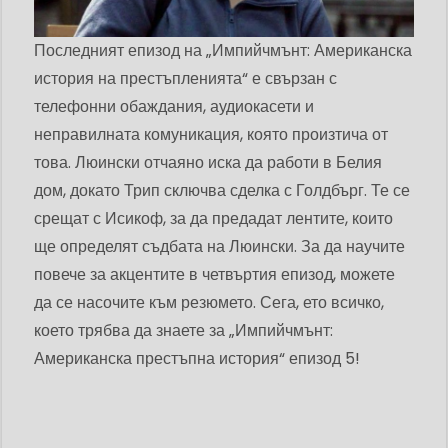
Последният епизод на „Импийчмънт: Американска
история на престъпленията“ е свързан с
телефонни обаждания, аудиокасети и
неправилната комуникация, която произтича от
това. Люински отчаяно иска да работи в Белия
дом, докато Трип сключва сделка с Голдбърг. Те се
срещат с Исикоф, за да предадат лентите, които
ще определят съдбата на Люински. За да научите
повече за акцентите в четвъртия епизод, можете
да се насочите към резюмето. Сега, ето всичко,
което трябва да знаете за „Импийчмънт:
Американска престъпна история“ епизод 5!