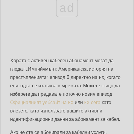
ad
Хората с активен кабелен абонамент могат да
гледат „Импийчмънт: Американска история на
престъпленията“ епизод 5 директно на FX, когато
епизодът се излъчва в мрежата. Можете също да
изберете да предавате поточно новия епизод
Официалният уебсайт на FX
или
FX сега
като
влезете, като използвате вашите активни
идентификационни данни за абонамент за кабел.
Ако не сте се абонирали за кабелни услуги,