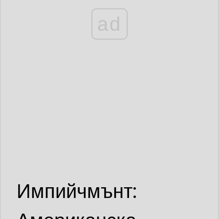
ad
Импийчмънт: