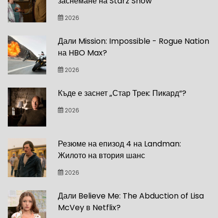
заснемане на Starz Show
2026
Дали Mission: Impossible - Rogue Nation
на HBO Max?
2026
Къде е заснет „Стар Трек: Пикард“?
2026
Резюме на епизод 4 на Landman:
Жилото на втория шанс
2026
Дали Believe Me: The Abduction of Lisa
McVey в Netflix?