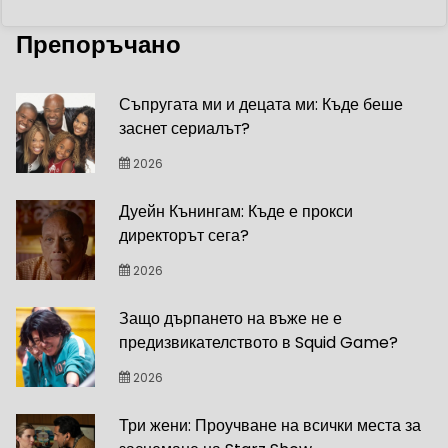
Препоръчано
Съпругата ми и децата ми: Къде беше
заснет сериалът?
2026
Дуейн Кънингам: Къде е прокси
директорът сега?
2026
Защо дърпането на въже не е
предизвикателството в Squid Game?
2026
Три жени: Проучване на всички места за