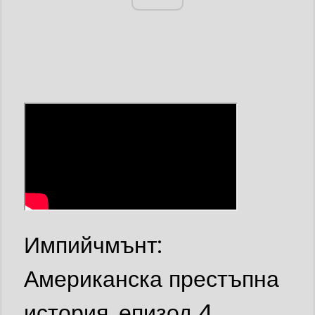
Импийчмънт:
Американска престъпна
история, епизод 4