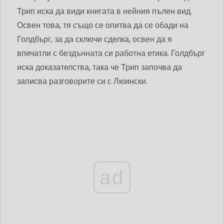
Трип иска да види книгата в нейния пълен вид.
Освен това, тя също се опитва да се обади на
Голдбърг, за да сключи сделка, освен да я
впечатли с бездънната си работна етика. Голдбърг
иска доказателства, така че Трип започва да
записва разговорите си с Люински.
ad