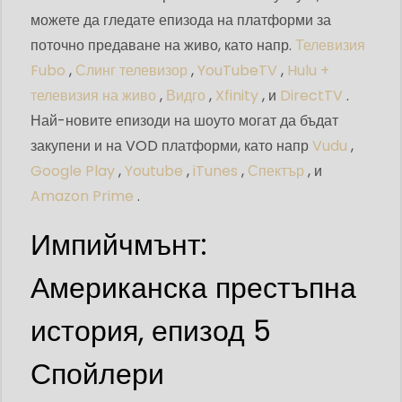
можете да гледате епизода на платформи за
поточно предаване на живо, като напр.
Телевизия
Fubo
,
Слинг телевизор
,
YouTubeTV
,
Hulu +
телевизия на живо
,
Видго
,
Xfinity
, и
DirectTV
.
Най-новите епизоди на шоуто могат да бъдат
закупени и на VOD платформи, като напр
Vudu
,
Google Play
,
Youtube
,
iTunes
,
Спектър
, и
Amazon Prime
.
Импийчмънт:
Американска престъпна
история, епизод 5
Спойлери