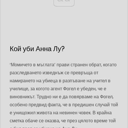
Кой уби Анна Лу?
‘Момичето в мъглата’ прави странен обрат, когато
разследването изведнъж се превръща от
намирането на убиеца в разпъване на учител в
училище, за когото агент Фогел е убеден, че е
виновникът. Трудно ни е да повярваме на Фогел,
особено предвид факта, че в предишен случай той
е унищожил живота на невинен човек. В крайна
сметка обаче се оказва, че през цялото време той