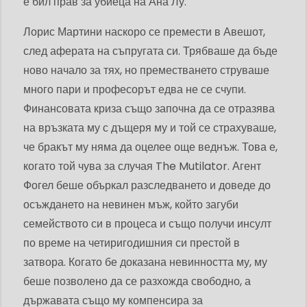
е бил прав за убиеца на Ана Лу.
Лорис Мартини наскоро се премести в Авешот,
след аферата на съпругата си. Трябваше да бъде
ново начало за тях, но преместването струваше
много пари и професорът едва не се счупи.
Финансовата криза също започна да се отразява
на връзката му с дъщеря му и той се страхуваше,
че бракът му няма да оцелее още веднъж. Това е,
когато той чува за случая The Mutilator. Агент
Фогел беше объркал разследването и доведе до
осъждането на невинен мъж, който загуби
семейството си в процеса и също получи инсулт
по време на четиригодишния си престой в
затвора. Когато бе доказана невинността му, му
беше позволено да се разхожда свободно, а
държавата също му компенсира за