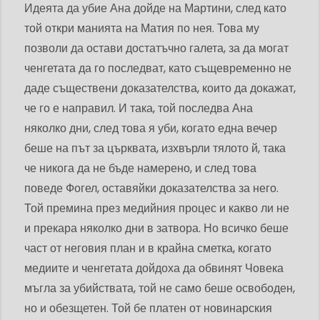
Идеята да убие Ана дойде на Мартини, след като
той откри манията на Матия по нея. Това му
позволи да остави достатъчно галета, за да могат
ченгетата да го последват, като същевременно не
даде съществени доказателства, които да докажат,
че го е направил. И така, той последва Ана
няколко дни, след това я уби, когато една вечер
беше на път за църквата, изхвърли тялото й, така
че никога да не бъде намерено, и след това
поведе Фогел, оставяйки доказателства за него.
Той премина през медийния процес и какво ли не
и прекара няколко дни в затвора. Но всичко беше
част от неговия план и в крайна сметка, когато
медиите и ченгетата дойдоха да обвинят Човека
мъгла за убийствата, той не само беше освободен,
но и обезщетен. Той бе платен от новинарския