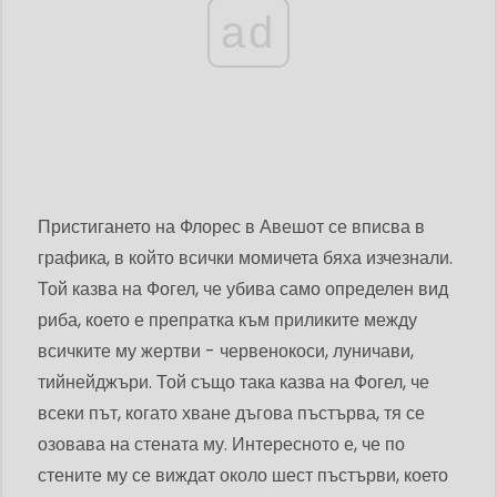
ad
Пристигането на Флорес в Авешот се вписва в
графика, в който всички момичета бяха изчезнали.
Той казва на Фогел, че убива само определен вид
риба, което е препратка към приликите между
всичките му жертви - червенокоси, луничави,
тийнейджъри. Той също така казва на Фогел, че
всеки път, когато хване дъгова пъстърва, тя се
озовава на стената му. Интересното е, че по
стените му се виждат около шест пъстърви, което