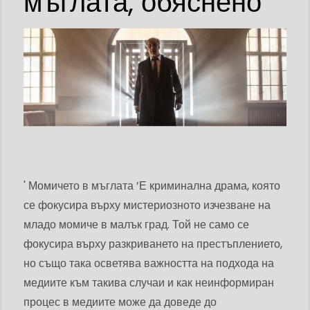
мъглата, обяснено
' Момичето в мъглата ’Е криминална драма, която
се фокусира върху мистериозното изчезване на
младо момиче в малък град. Той не само се
фокусира върху разкриването на престъплението,
но също така осветява важността на подхода на
медиите към такива случаи и как неинформиран
процес в медиите може да доведе до