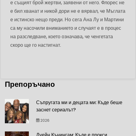
е същият брой жертви, заявени от него. Флорес не
е бил хванат и никой дори не е вярвал, че Мъглата
е истинско нещо преди. Но сега Ана Лу и Мартини
са му насочили вниманието и случаят е в процес
на разследване, което означава, че ченгетата
скоро ще го настигнат.
Препоръчано
Съпругата ми и децата ми: Къде беше
заснет сериалът?
2026
Дуейн Кънингам: Къде е прокси