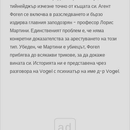
тийнейджър изчезне точно от къщата си. Агент
Фогел се включва в разследването и бързо
издирва главния заподозрян - професор Лорис
Мартини. Единственият проблем е, че няма
конкретни доказателства за арестуването на този
тип. Убеден, че Мартини е убиецът, Фогел
прибягва до всякакви трикове, за да докаже
вината си. Историята ни е представена чрез
разговора на Vogel с психиатър на име д-р Vogel.
ad