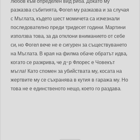
любов към определен вид риба. Докато му
разказва събитията, Фогел му разказва и за случая
с Мъглата, където шест момичета са изчезнали
последователно преди тридесет години. Мартини
използва това, за да отклони вниманието от себе
си, но Фогел вече не е сигурен за съществуването
на Мъглата. В края на филма обаче обратът идва,
когато се разкрива, че д-р Флорес е Човекът
мъгла! Като спомен за убийствата му, косата на
жертвите му се съхранява в кутия в гаража му. Но
това не е единственото нещо, което го раздава.