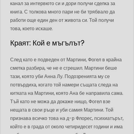
канал за интервюто си и дори получи сделка за
книга. С толкова много пари не би трябвало да
работи още един ден от живота си. Той получи
това, което искаше.
Краят: Кой е мъгълът?
След като е подведен от Мартини, Фогел в крайна
сметка разбира, че не е сгрешил. Мартини беше
тази, която уби Анна Лу. Подозренията му се
потвърдиха, когато той намери същата следа на
китката на Мартини, която Ана бе направила сама.
Тъй като не можа да докаже нищо, Фогел взе
нещата в свои ръце и уби самия Мартини. Той
признава всичко това на д-р Флорес, психиатърът,
който е в града от около четиридесет години и има