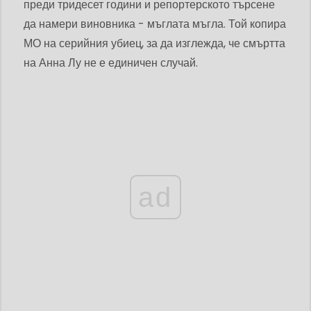
преди тридесет години и репортерското търсене
да намери виновника - мъглата мъгла. Той копира
МО на серийния убиец, за да изглежда, че смъртта
на Анна Лу не е единичен случай.
ad