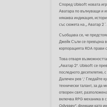
Според Ubisoft новата игр
Аватара по вълнуващи и и
някаква индикация, истори
със сюжета на „ Аватар 2 '.
Съобщава се, че предстоя
Джейк Съли се превърна в 
корпорацията RDA прави с
Това отваря възможността 
„Аватар 2“. Ubisoft се пр
последното десетилетие, 
Далечен рев ’,‘ Гледайте ку
технически талант, за да 
отворен свят, разположена
включва RPG механика в ск
Odyssey“, функции като ин