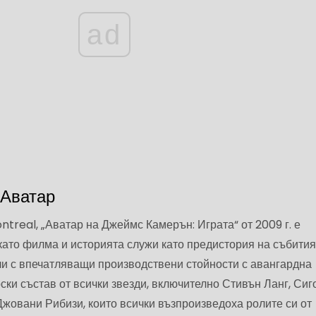
ad
 Аватар
ntreal, „Аватар на Джеймс Камерън: Играта“ от 2009 г. е
като филма и историята служи като предистория на събития
ли с впечатляващи производствени стойности с авангардна
ски състав от всички звезди, включително Стивън Ланг, Сиг
жовани Рибизи, които всички възпроизведоха ролите си от