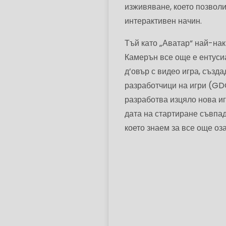
изживяване, което позвол
интерактивен начин.
Тъй като „Аватар“ най-нак
Камерън все още е ентуси
д’овър с видео игра, създ
разработчици на игри (GDC
разработва изцяло нова иг
дата на стартиране съвпад
което знаем за все още оз