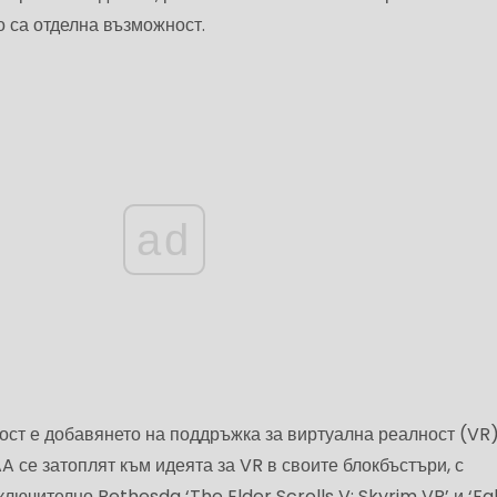
о са отделна възможност.
ad
ст е добавянето на поддръжка за виртуална реалност (VR)
A се затоплят към идеята за VR в своите блокбъстъри, с
лючително Bethesda ‘The Elder Scrolls V: Skyrim VR’ и ‘Fal