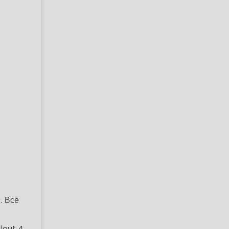
. Все
lout 4