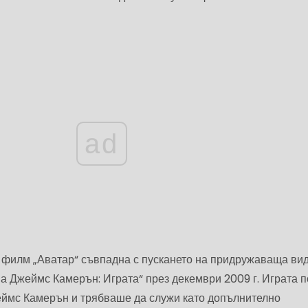
ad
 филм „Аватар“ съвпадна с пускането на придружаваща ви
на Джеймс Камерън: Играта“ през декември 2009 г. Играта 
ймс Камерън и трябваше да служи като допълнително