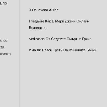
а по
3 Означава Ангел
Гледайте Как Е Мери Джейн Онлайн
-
Безплатно
Meliodas От Седемте Смъртни Гряха
е се
ата
Има Ли Сезон Трети На Външните Банки
всичко,