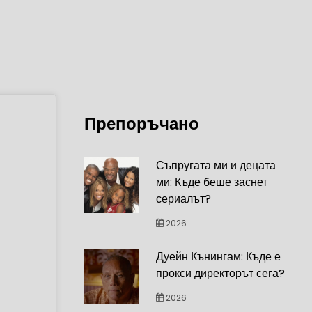
Препоръчано
Съпругата ми и децата
ми: Къде беше заснет
сериалът?
2026
Дуейн Кънингам: Къде е
прокси директорът сега?
2026