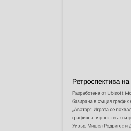
Ретроспектива на
Разработена от Ubisoft Mo
базирана в същия график 
„Аватар“. Играта се похва
графична вярност и актьор
Уивър, Мишел Родригес и Д