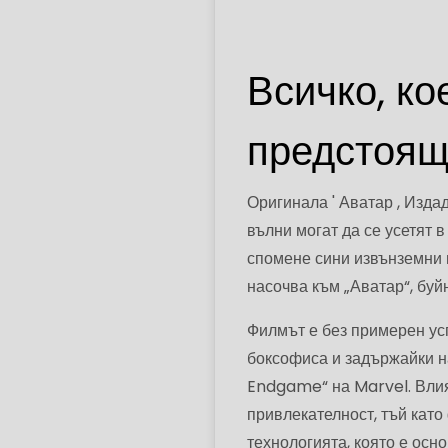
Всичко, ко
предстоящ
Оригинала ' Аватар , Изда
вълни могат да се усетят в
спомене сини извънземни 
насочва към „Аватар“, буй
Филмът е без примерен ус
боксофиса и задържайки на
Endgame“ на Marvel. Влия
привлекателност, тъй кат
технологията, която е ос