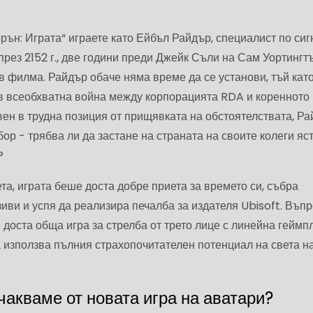
ън: Играта“ играете като Ейбъл Райдър, специалист по сиг
през 2152 г., две години преди Джейк Съли на Сам Уортингт
в филма. Райдър обаче няма време да се установи, тъй кат
в всеобхватна война между корпорацията RDA и коренното
ен в трудна позиция от прищявката на обстоятелствата, Р
бор - трябва ли да застане на страната на своите колеги яс
?
та, играта беше доста добре приета за времето си, събра
ви и успя да реализира печалба за издателя Ubisoft. Въпр
е доста обща игра за стрелба от трето лице с линейна геймп
да използва пълния страхопочитателен потенциал на света н
чакваме от новата игра на аватари?