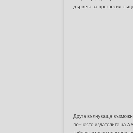
дървета за прогресия същ
Друга вълнуваща възможно
по-често издателите на AA
забележителни примери, вк