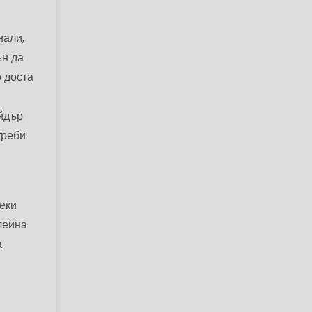
нали,
ън да
о доста
айдър
треби
еки
лейна
а