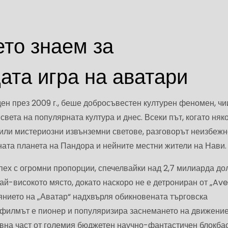
ето знаем за
ата игра на аватари
ден през 2009 г., беше добросъвестен културен феномен, чи
 света на популярната култура и днес. Всеки път, когато няк
или мистериозни извънземни светове, разговорът неизбежн
ната планета на Пандора и нейните местни жители на Нави.
пех с огромни пропорции, спечелвайки над 2,7 милиарда до
й-високото място, докато наскоро не е детрониран от „Ave
нието на „Аватар“ надхвърля обикновената търговска
о филмът е пионер и популяризира заснемането на движение
новна част от големия бюджетен научно-фантастичен блокба