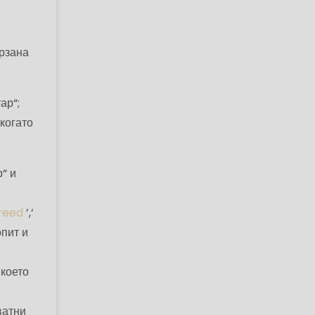
ързана
ар“;
когато
“ и
Creed
’,‘
опит и
 което
ватни