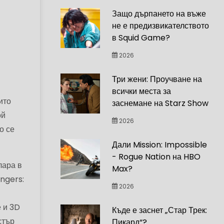
Защо дърпането на въже
не е предизвикателството
в Squid Game?
2026
Три жени: Проучване на
всички места за
ито
заснемане на Starz Show
ой
2026
о се
Дали Mission: Impossible
- Rogue Nation на HBO
лара в
Max?
ngers:
2026
 и 3D
Къде е заснет „Стар Трек:
стър
Пикард“?