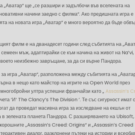
а „Аватар“ ще „се разшири и задълбочи във вселената на
новативни начини заедно с филма“. Ако предишната игра е
ята на новата игра „Аватар“ е много вероятно да бъде обв
щият филм е на дванадесет години след събитията на „Ават
семеен мъж, адаптирайки се към начина на живот на Na’vi, 
воето неизбежно завръщане, за да си върне Пандора.
за игра „Аватар“, разположена между събитията на „Аватар
евърна в нещо като майстор на игрите на Open World през
с многобройни ултра успешни франчайзи като „
Assassin’s 
чета ’И‘ The Clancy’s The Division ’. Те със сигурност имат 
могат да проведат масивна игра за изследване на екшън от
 в зелената планета Пандора. С разширяването на Ubisoft,
орошните „Assassin’s Creed: Origins“ и „Assassin’s Creed
терактивен диалог, разклонени пътеки на истории и всеобх