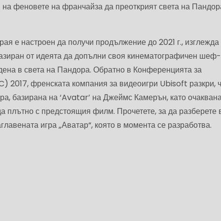
и на феновете на франчайза да преоткрият света на Пандор
рая е настроен да получи продължение до 2021 г., изглежда
азиран от идеята да допълни своя кинематографичен шеф
адена в света на Пандора. Обратно в Конференцията за
) 2017, френската компания за видеоигри Ubisoft разкри, ч
ра, базирана на ‘Avatar’ на Джеймс Камерън, като очакван
а плътно с предстоящия филм. Прочетете, за да разберете 
аглавената игра „Аватар“, която в момента се разработва.