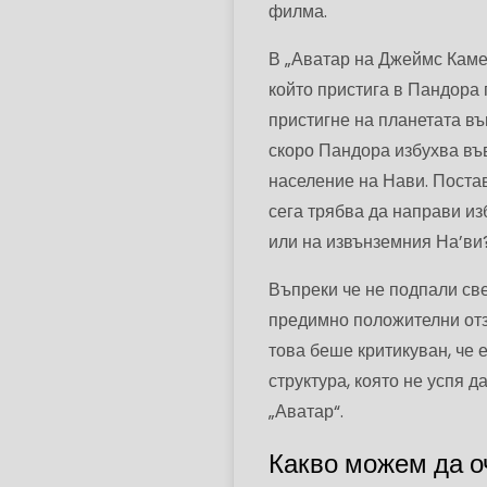
филма.
В „Аватар на Джеймс Камер
който пристига в Пандора 
пристигне на планетата въ
скоро Пандора избухва въ
население на Нави. Постав
сега трябва да направи из
или на извънземния На’ви
Въпреки че не подпали све
предимно положителни отзи
това беше критикуван, че 
структура, която не успя 
„Аватар“.
Какво можем да о