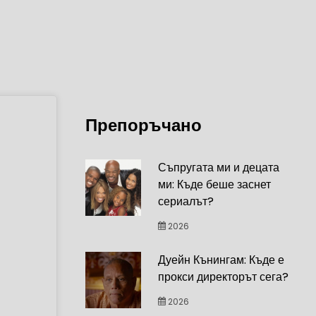
Препоръчано
Съпругата ми и децата
ми: Къде беше заснет
сериалът?
2026
Дуейн Кънингам: Къде е
прокси директорът сега?
2026