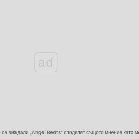
ad
то са виждали „Angel Beats“ споделят същото мнение като м