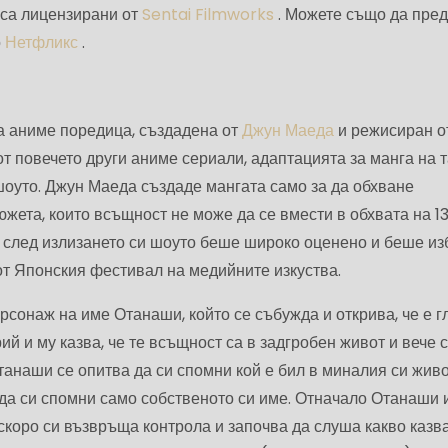
 са лицензирани от
Sentai Filmworks
. Можете също да пре
о
Нетфликс
.
на аниме поредица, създадена от
Джун Маеда
и режисиран о
т повечето други аниме сериали, адаптацията за манга на 
шоуто. Джун Маеда създаде мангата само за да обхване
жета, които всъщност не може да се вмести в обхвата на 1
о след излизането си шоуто беше широко оценено и беше и
от Японския фестивал на медийните изкуства.
рсонаж на име Отанаши, който се събужда и открива, че е гл
 и му казва, че те всъщност са в задгробен живот и вече 
танаши се опитва да си спомни кой е бил в миналия си живо
 да си спомни само собственото си име. Отначало Отанаши 
 скоро си възвръща контрола и започва да слуша какво казв