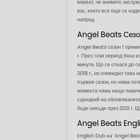
вярват, че анимето заслуж
вас, които все още се над
напред.
Angel Beats Сезо
Angel Beats сезон 1 преми
г. През този период бяха 
минути. Що се отнася до с
2018 г., но очевидно това 
първия сезон, но няма по
момента няма нищо повече
сценарий на обновяването 
бъде някъде през 2021 г. 
Angel Beats Engl
English Dub на ‘Angel Bea