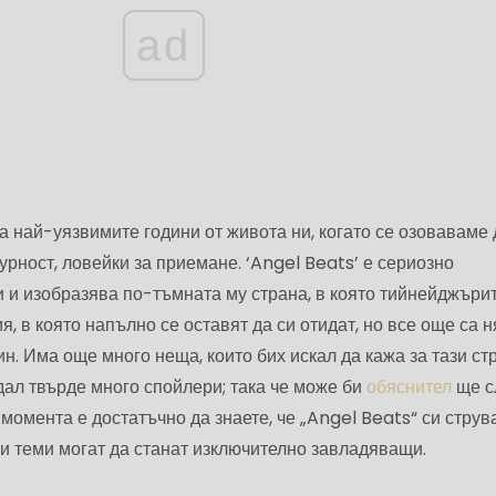
ad
 най-уязвимите години от живота ни, когато се озоваваме 
урност, ловейки за приемане. ‘Angel Beats’ е сериозно
 и изобразява по-тъмната му страна, в която тийнейджърит
я, в която напълно се оставят да си отидат, но все още са н
н. Има още много неща, които бих искал да кажа за тази ст
здал твърде много спойлери; така че може би
обяснител
ще с
 момента е достатъчно да знаете, че „Angel Beats“ си струв
и теми могат да станат изключително завладяващи.