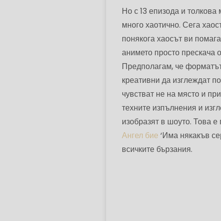
Но с 13 епизода и толкова 
много хаотично. Сега хаос
понякога хаосът ви помага
анимето просто прескача о
Предполагам, че форматът 
креативни да изглеждат по
чувстват не на място и пр
техните изпълнения и изгле
изобразят в шоуто. Това е
Ангел бие
‘Има някакъв се
всичките бързания.