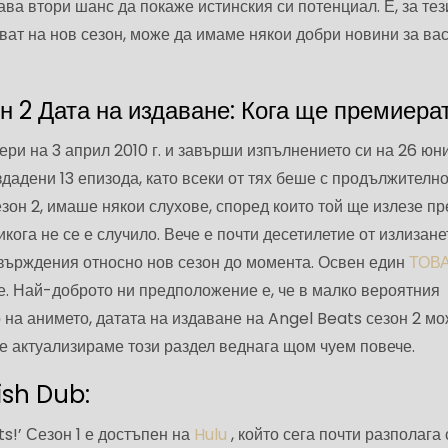
ава втори шанс да покаже истинския си потенциал. Е, за тез
яват на нов сезон, може да имаме някои добри новини за ва
н 2 Дата на издаване: Кога ще премиера
ери на 3 април 2010 г. и завърши изпълнението си на 26 юн
издадени 13 епизода, като всеки от тях беше с продължителн
езон 2, имаше някои слухове, според които той ще излезе пр
никога не се е случило. Вече е почти десетилетие от излизане
твърждения относно нов сезон до момента. Освен един
ТОВ
. Най-доброто ни предположение е, че в малко вероятния
на анимето, датата на издаване на Angel Beats сезон 2 мо
Ще актуализираме този раздел веднага щом чуем повече.
ish Dub:
ts!’ Сезон 1 е достъпен на
Hulu
, който сега почти разполага 