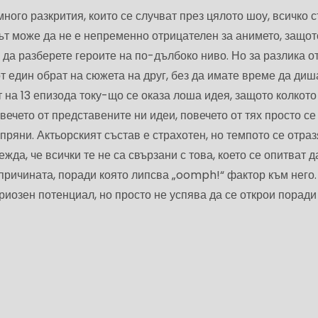
много разкрития, които се случват през цялото шоу, всичко 
ът може да не е непременно отрицателен за анимето, защот
 да разберете героите на по-дълбоко ниво. Но за разлика от
т един обрат на сюжета на друг, без да имате време да диш
на 13 епизода току-що се оказа лоша идея, защото колкото
вечето от представените ни идеи, повечето от тях просто се
ипряни. Актьорският състав е страхотен, но темпото се отра
жда, че всички те не са свързани с това, което се опитват д
 причината, поради която липсва „oomph!“ фактор към него. 
риозен потенциал, но просто не успява да се открои поради