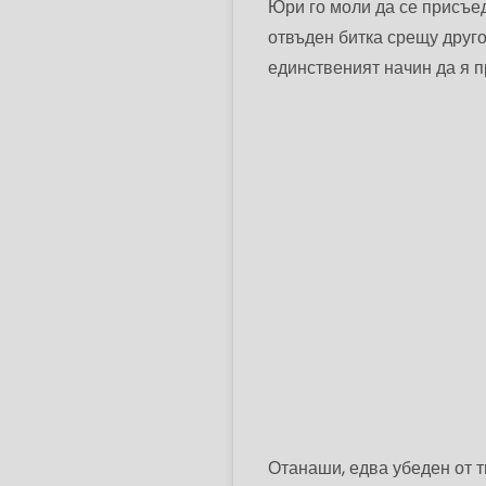
Юри го моли да се присъед
отвъден битка срещу друго
единственият начин да я п
Отанаши, едва убеден от т