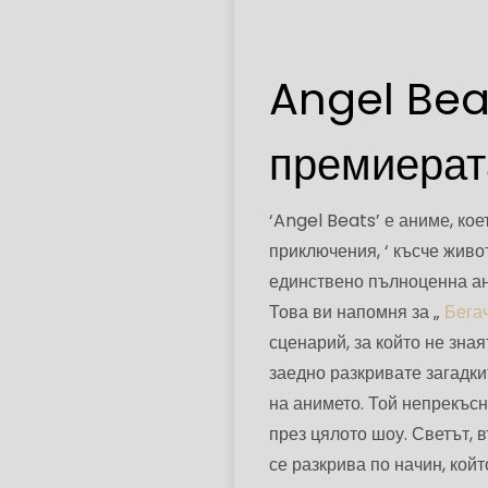
Angel Beat
премиерата
‘Angel Beats’ е аниме, ко
приключения, ‘ късче живо
единствено пълноценна ан
Това ви напомня за „
Бега
сценарий, за който не зная
заедно разкривате загадкит
на анимето. Той непрекъсн
през цялото шоу. Светът, 
се разкрива по начин, койт