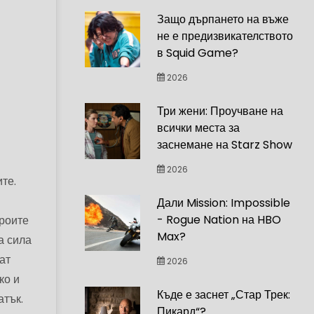
Защо дърпането на въже
не е предизвикателството
в Squid Game?
2026
Три жени: Проучване на
всички места за
заснемане на Starz Show
2026
те.
Дали Mission: Impossible
- Rogue Nation на HBO
ероите
Max?
а сила
ат
2026
ко и
Къде е заснет „Стар Трек:
атък.
Пикард“?