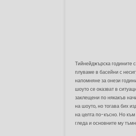
Тийнейджърска годините са
плуваме в басейни с несиг
напомняне за онези години
шоуто се оказват в ситуаци
заклещени по някакъв начи
на шоуто, но тогава бих и
на целта по-късно. Но към
гледа и основните му тъмн