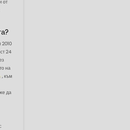
и от
с
та?
и 2010
ост 24
ез
то на
А
, към
же да
с