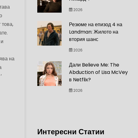
става
2026
о
 това,
Резюме на епизод 4 на
Landman: Жилото на
ате.
втория шанс
 и
2026
зява на
Дали Believe Me: The
а
Abduction of Lisa McVey
‘
в Netflix?
2026
Интересни Статии