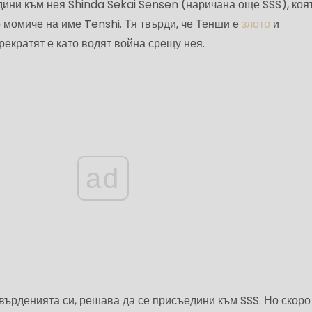
ини към нея Shinda Sekai Sensen (наричана още SSS), коя
 момиче на име Tenshi. Тя твърди, че Тенши е
злото
и
рекратят е като водят война срещу нея.
ad
върденията си, решава да се присъедини към SSS. Но скоро