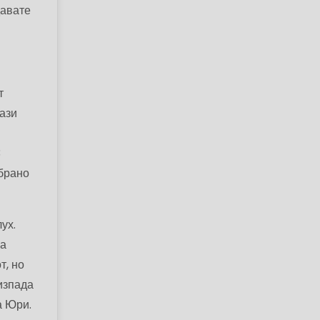
давате
т
тази
3
збрано
ух.
са
т, но
изпада
а Юри.