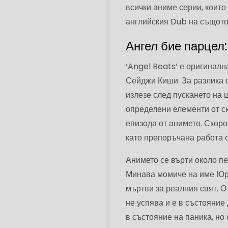
всички аниме серии, които
английския Dub на същот
Ангел бие парцел:
‘Angel Beats’ е оригинал
Сейджи Киши. За разлика о
излезе след пускането на 
определени елементи от сю
епизода от анимето. Скор
като препоръчана работа 
Анимето се върти около пе
Минава момиче на име Юрий
мъртви за реалния свят. О
не успява и е в състояние
в състояние на паника, но