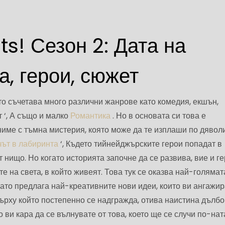
s! Сезон 2: Дата на
, герои, сюжет
ето съчетава много различни жанрове като комедия, екшън,
т ‘, А също и малко
Романтика
. Но в основата си това е
име с тъмна мистерия, която може да те изплаши по дяволи
чът в лабиринта
‘, Където тийнейджърските герои попадат в
т нищо. Но когато историята започне да се развива, вие и г
е на света, в който живеят. Това тук се оказва най-голямат
ато предлага най-креативните нови идеи, които ви ангажир
върху който постепенно се надгражда, отива наистина дълбо
о ви кара да се вълнувате от това, което ще се случи по-нат