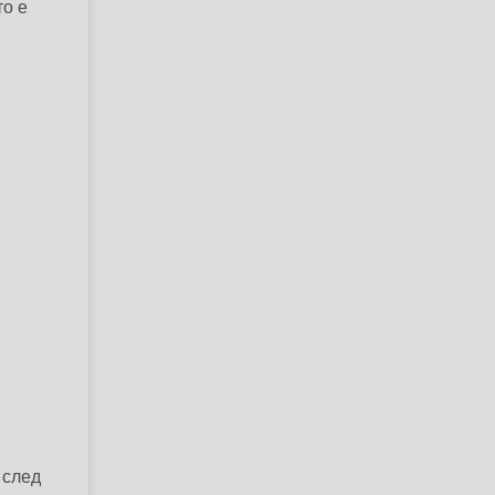
то е
 след