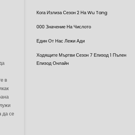
Кога Излиза Сезон 2 На Wu Tang
000 Значение На Числото
Един От Нас Лежи Ади
Ходящите Мъртви Сезон 7 Епизод 1 Пълен
да
Епизод Онлайн
е в
якак
рана
лужи
а да се