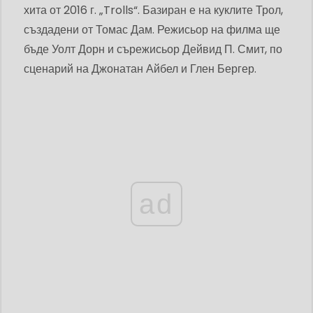
хита от 2016 г. „Trolls“. Базиран е на куклите Трол,
създадени от Томас Дам. Режисьор на филма ще
бъде Уолт Дорн и сърежисьор Дейвид П. Смит, по
сценарий на Джонатан Айбел и Глен Бергер.
ad