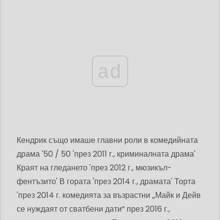
ad
Кендрик също имаше главни роли в комедийната
драма '50 / 50 'през 2011 г., криминалната драма'
Краят на гледането 'през 2012 г., мюзикъл-
фентъзито' В гората 'през 2014 г., драмата' Торта
'през 2014 г. комедията за възрастни „Майк и Дейв
се нуждаят от сватбени дати“ през 2016 г.,