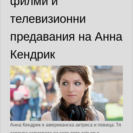
филми и
телевизионни
предавания на Анна
Кендрик
Анна Кендрик е американска актриса и певица. Тя