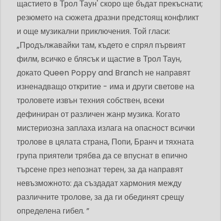
щастието в Трол Таун' скоро ще бъдат прекъснати;
резюмето на сюжета дразни предстоящ конфликт
и още музикални приключения. Той гласи:
„Продължавайки там, където е спрял първият
филм, всичко е блясък и щастие в Трол Таун,
докато Queen Poppy and Branch не направят
изненадващо откритие - има и други светове на
троловете извън техния собствен, всеки
дефиниран от различен жанр музика. Когато
мистериозна заплаха излага на опасност всички
тролове в цялата страна, Попи, Бранч и тяхната
група приятели трябва да се впуснат в епично
търсене през непознат терен, за да направят
невъзможното: да създадат хармония между
различните тролове, за да ги обединят срещу
определена гибел. ”