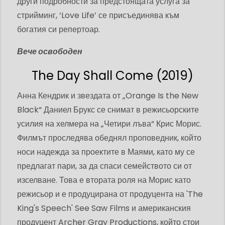
други подробности за предстоящата услуга за
стрийминг, ‘Love Life’ се присъединява към
богатия си репертоар.
Вече освободен
The Day Shall Come (2019)
Анна Кендрик и звездата от „Orange Is the New
Black“ Даниел Брукс се снимат в режисьорските
усилия на хелмера на „Четири лъва“ Крис Морис.
Филмът проследява обеднял проповедник, който
носи надежда за проектите в Маями, като му се
предлагат пари, за да спаси семейството си от
изселване. Това е втората роля на Морис като
режисьор и е продуцирана от продуцента на 'The
King's Speech' See Saw Films и американския
продуцент Archer Gray Productions, който стои