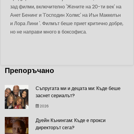
зад филми, включително 'Жените на 20-ти век' на
Анет Бенинг и 'Господин Холмс' на Иън Маккелън
и Лора Лини '. Филмът беше приет критично добре,
но не направи много в боксофиса.
Препоръчано
Съпругата ми и децата ми: Къде беше
заснет сериалът?
2026
Дуейн Кънингам: Къде е прокси
директорът сега?