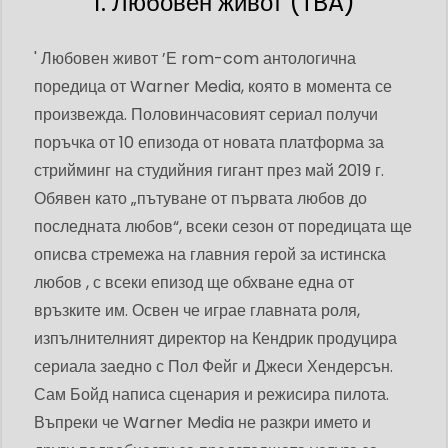
1. Любовен живот (TBA)
' Любовен живот ’Е rom-com антологична
поредица от Warner Media, която в момента се
произвежда. Половинчасовият сериал получи
поръчка от 10 епизода от новата платформа за
стрийминг на студийния гигант през май 2019 г.
Обявен като „пътуване от първата любов до
последната любов“, всеки сезон от поредицата ще
описва стремежа на главния герой за истинска
любов , с всеки епизод ще обхване една от
връзките им. Освен че играе главната роля,
изпълнителният директор на Кендрик продуцира
сериала заедно с Пол Фейг и Джеси Хендерсън.
Сам Бойд написа сценария и режисира пилота.
Въпреки че Warner Media не разкри името и