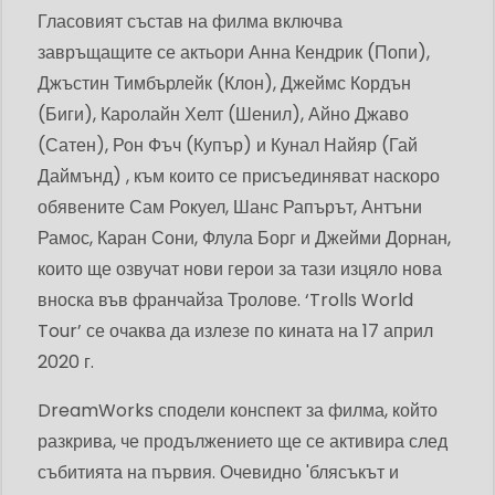
Гласовият състав на филма включва
завръщащите се актьори Анна Кендрик (Попи),
Джъстин Тимбърлейк (Клон), Джеймс Кордън
(Биги), Каролайн Хелт (Шенил), Айно Джаво
(Сатен), Рон Фъч (Купър) и Кунал Найяр (Гай
Даймънд) , към които се присъединяват наскоро
обявените Сам Рокуел, Шанс Рапърът, Антъни
Рамос, Каран Сони, Флула Борг и Джейми Дорнан,
които ще озвучат нови герои за тази изцяло нова
вноска във франчайза Тролове. ‘Trolls World
Tour’ се очаква да излезе по кината на 17 април
2020 г.
DreamWorks сподели конспект за филма, който
разкрива, че продължението ще се активира след
събитията на първия. Очевидно 'блясъкът и