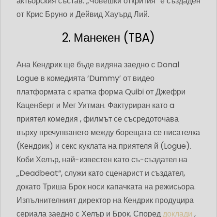
актьорския състав. „Човешки открития“ е създаден
от Крис Бруно и Дейвид Хауърд Лий.
2. Манекен (TBA)
Ана Кендрик ще бъде видяна заедно с Donal
Logue в комедията ‘Dummy’ от видео
платформата с кратка форма Quibi от Джефри
Каценберг и Мег Уитман. Фактуриран като a
приятел комедия , филмът се съсредоточава
върху пречупването между борещата се писателка
(Кендрик) и секс куклата на приятеля й (Logue).
Коби Хелър, най-известен като съ-създател на
„Deadbeat“, служи като сценарист и създател,
докато Триша Брок носи капачката на режисьора.
Изпълнителният директор на Кендрик продуцира
сериала заедно с Хелър и Брок. Според
доклади
,