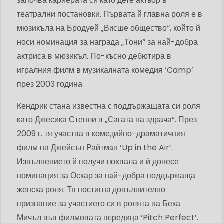
започва кариерата си като дете актьор в
театрални постановки. Първата й главна роля е в
мюзикъла на Бродуей „Висше общество“, който й
носи номинация за награда „Тони“ за най-добра
актриса в мюзикъл. По-късно дебютира в
игралния филм в музикалната комедия ‘Camp’
през 2003 година.
Кендрик стана известна с поддържащата си роля
като Джесика Стенли в „Сагата на здрача“. През
2009 г. тя участва в комедийно-драматичния
филм на Джейсън Райтман ‘Up in the Air’.
Изпълнението й получи похвала и й донесе
номинация за Оскар за най-добра поддържаща
женска роля. Тя постигна допълнително
признание за участието си в ролята на Бека
Мичъл във филмовата поредица ‘Pitch Perfect’.