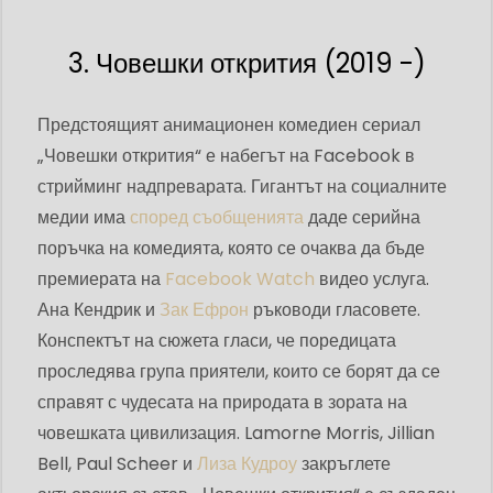
3. Човешки открития (2019 -)
Предстоящият анимационен комедиен сериал
„Човешки открития“ е набегът на Facebook в
стрийминг надпреварата. Гигантът на социалните
медии има
според съобщенията
даде серийна
поръчка на комедията, която се очаква да бъде
премиерата на
Facebook Watch
видео услуга.
Ана Кендрик и
Зак Ефрон
ръководи гласовете.
Конспектът на сюжета гласи, че поредицата
проследява група приятели, които се борят да се
справят с чудесата на природата в зората на
човешката цивилизация. Lamorne Morris, Jillian
Bell, Paul Scheer и
Лиза Кудроу
закръглете