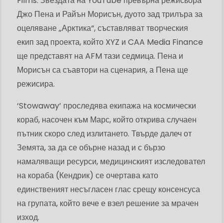
Films. Звездата на YouTube превърна режисьора
Джо Пена и Райън Морисън, дуото зад трилъра за
оцеляване „Арктика“, съставляват творческия
екип зад проекта, който XYZ и CAA Media Finance
ще представят на AFM тази седмица. Пена и
Морисън са съавтори на сценария, а Пена ще
режисира.
‘Stowaway’ проследява екипажа на космически
кораб, насочен към Марс, който открива случаен
пътник скоро след излитането. Твърде далеч от
Земята, за да се обърне назад и с бързо
намаляващи ресурси, медицинският изследовател
на кораба (Кендрик) се очертава като
единственият несъгласен глас срещу консенсуса
на групата, който вече е взел решение за мрачен
изход.