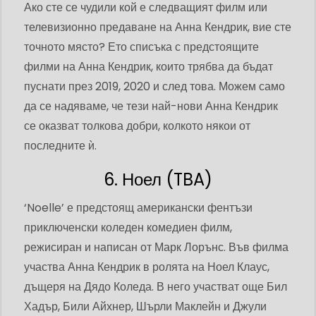
Ако сте се чудили кой е следващият филм или
телевизионно предаване на Анна Кендрик, вие сте
точното място? Ето списъка с предстоящите
филми на Анна Кендрик, които трябва да бъдат
пуснати през 2019, 2020 и след това. Можем само
да се надяваме, че тези най-нови Анна Кендрик
се оказват толкова добри, колкото някои от
последните ѝ.
6. Ноел (TBA)
‘Noelle’ е предстоящ американски фентъзи
приключенски коледен комедиен филм,
режисиран и написан от Марк Лорънс. Във филма
участва Анна Кендрик в ролята на Ноел Клаус,
дъщеря на Дядо Коледа. В него участват още Бил
Хадър, Били Айхнер, Шърли Маклейн и Джули