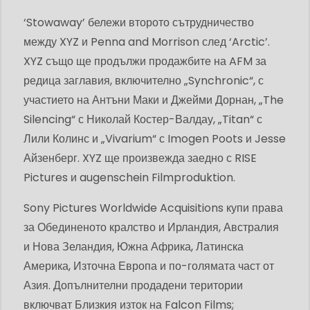
‘Stowaway’ бележи второто сътрудничество
между XYZ и Penna and Morrison след ‘Arctic’.
XYZ също ще продължи продажбите на AFM за
редица заглавия, включително „Synchronic“, с
участието на Антъни Маки и Джейми Дорнан, „The
Silencing“ с Николай Костер-Валдау, „Titan“ с
Лили Колинс и „Vivarium“ с Imogen Poots и Jesse
Айзенберг. XYZ ще произвежда заедно с RISE
Pictures и augenschein Filmproduktion.
Sony Pictures Worldwide Acquisitions купи права
за Обединеното кралство и Ирландия, Австралия
и Нова Зеландия, Южна Африка, Латинска
Америка, Източна Европа и по-голямата част от
Азия. Допълнителни продадени територии
включват Близкия изток на Falcon Films;