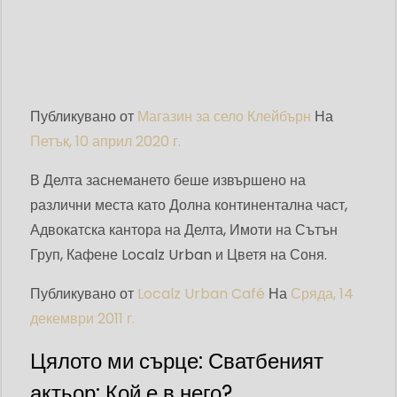
Публикувано от
Магазин за село Клейбърн
На
Петък, 10 април 2020 г.
В Делта заснемането беше извършено на
различни места като Долна континентална част,
Адвокатска кантора на Делта, Имоти на Сътън
Груп, Кафене Localz Urban и Цветя на Соня.
Публикувано от
Localz Urban Café
На
Сряда, 14
декември 2011 г.
Цялото ми сърце: Сватбеният
актьор: Кой е в него?