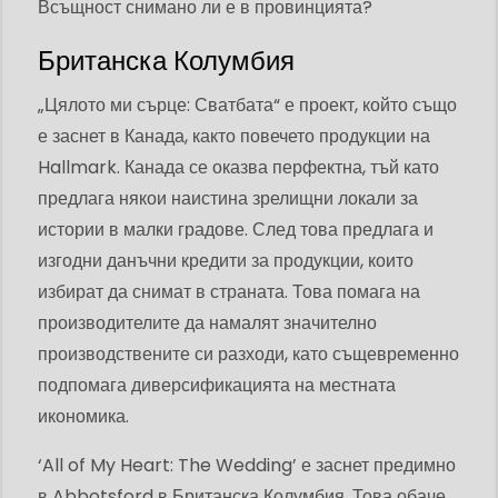
Всъщност снимано ли е в провинцията?
Британска Колумбия
„Цялото ми сърце: Сватбата“ е проект, който също
е заснет в Канада, както повечето продукции на
Hallmark. Канада се оказва перфектна, тъй като
предлага някои наистина зрелищни локали за
истории в малки градове. След това предлага и
изгодни данъчни кредити за продукции, които
избират да снимат в страната. Това помага на
производителите да намалят значително
производствените си разходи, като същевременно
подпомага диверсификацията на местната
икономика.
‘All of My Heart: The Wedding’ е заснет предимно
в Abbotsford в Британска Колумбия. Това обаче