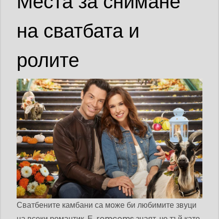
Места за снимане
на сватбата и
ролите
Сватбените камбани са може би любимите звуци
на всеки романтик. Е, romcoms знаят, че тъй като