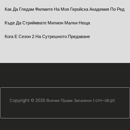
Как Да Гледам Филмите На Моя Геройска Академия По Ред
Къде Да Стриймвате Милион Малки Неща
Кога Е Сезон 2 На Сутрешното Предаване
Copyright ©
2026 Всички Права Запазени |
cm-ob.pt