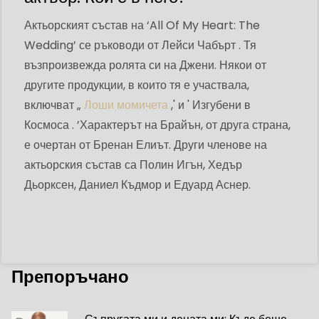
Актьорският състав на ‘All Of My Heart: The
Wedding’ се ръководи от Лейси Чабърт . Тя
възпроизвежда ролята си на Джени. Някои от
другите продукции, в които тя е участвала,
включват „
Лоши момичета
,' и ' Изгубени в
Космоса . ’Характерът на Брайън, от друга страна,
е очертан от Бренан Елиът. Други членове на
актьорския състав са Полин Игън, Хедър
Дьорксен, Даниел Къдмор и Едуард Аснер.
Препоръчано