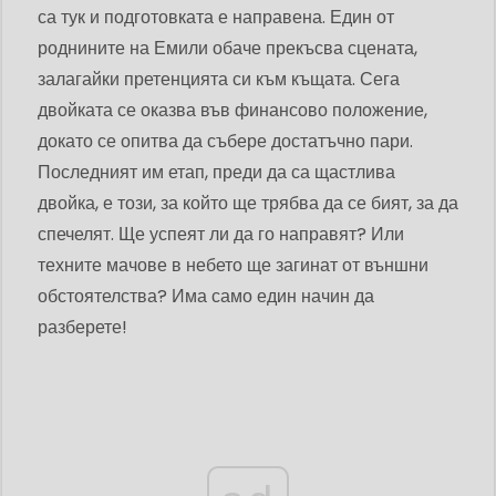
са тук и подготовката е направена. Един от
роднините на Емили обаче прекъсва сцената,
залагайки претенцията си към къщата. Сега
двойката се оказва във финансово положение,
докато се опитва да събере достатъчно пари.
Последният им етап, преди да са щастлива
двойка, е този, за който ще трябва да се бият, за да
спечелят. Ще успеят ли да го направят? Или
техните мачове в небето ще загинат от външни
обстоятелства? Има само един начин да
разберете!