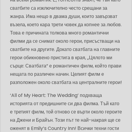
сватбите са изключително често срещани за
жанра. Има нещо в двама души, които завързват
възела, което кара трети човек да копнее за любов.
Това е причината толкова много романтични
филми да се снимат около герои, присъстващи на
сватбите на другите. Докато сватбата на главните
герои обикновено пристига в края, „Цялото ми
сърце: Сватбата“ е романтичен филм, който прави
нещата по различен начин. Целият филм е
разположен около сватбата на централните герои!
‘All of My Heart: The Wedding’ подхваща
историята от предишните си два филма. Тъй като
е третият филм, той отново се върти около героите
на Джени и Брайън. Този път те най-накрая ще се
оженят в Emily’s Country Inn! Всички техни гости