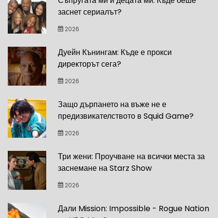
Съпругата ми и децата ми: Къде беше
заснет сериалът?
2026
Дуейн Кънингам: Къде е прокси
директорът сега?
2026
Защо дърпането на въже не е
предизвикателството в Squid Game?
2026
Три жени: Проучване на всички места за
заснемане на Starz Show
2026
Дали Mission: Impossible - Rogue Nation