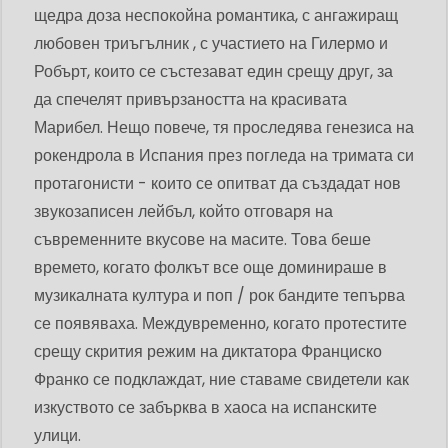
щедра доза неспокойна романтика, с ангажиращ
любовен триъгълник , с участието на Гилермо и
Робърт, които се състезават един срещу друг, за
да спечелят привързаността на красивата
Марибел. Нещо повече, тя проследява генезиса на
рокендрола в Испания през погледа на тримата си
протагонисти - които се опитват да създадат нов
звукозаписен лейбъл, който отговаря на
съвременните вкусове на масите. Това беше
времето, когато фолкът все още доминираше в
музикалната култура и поп / рок бандите тепърва
се появяваха. Междувременно, когато протестите
срещу скрития режим на диктатора Франциско
Франко се подклаждат, ние ставаме свидетели как
изкуството се забърква в хаоса на испанските
улици.