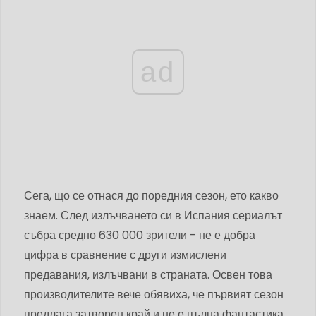
ad
Сега, що се отнася до поредния сезон, ето какво
знаем. След излъчването си в Испания сериалът
събра средно 630 000 зрители - не е добра
цифра в сравнение с други измислени
предавания, излъчвани в страната. Освен това
производителите вече обявиха, че първият сезон
предлага затворен край и не е пълна фантастика,