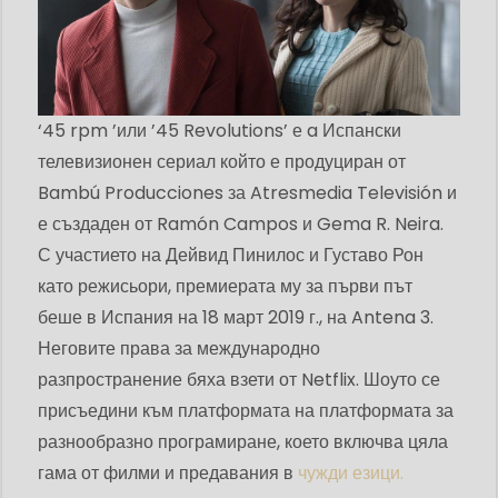
‘45 rpm ’или ’45 Revolutions’ е a Испански
телевизионен сериал който е продуциран от
Bambú Producciones за Atresmedia Televisión и
е създаден от Ramón Campos и Gema R. Neira.
С участието на Дейвид Пинилос и Густаво Рон
като режисьори, премиерата му за първи път
беше в Испания на 18 март 2019 г., на Antena 3.
Неговите права за международно
разпространение бяха взети от Netflix. Шоуто се
присъедини към платформата на платформата за
разнообразно програмиране, което включва цяла
гама от филми и предавания в
чужди езици.