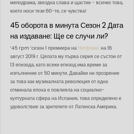
мелодрама, звездна слава и щастие - всичко това,
което носи тези 60-те, се чувства!
45 оборота в минута Сезон 2 Дата
на издаване: Ще се случи ли?
’45 rpm ’сезон 1 премиера на
Нетфликс
на 16
август 2019 г. Цялата му първа серия се състои от
13 епизода, като всеки епизод има време за
изпълнение от 50 минути. Давайки ни прозрение
за това как музикалната революция от една
отминала епоха е повлияла на социално-
културната сфера на Испания, това определено е
удоволствие за зрителите от Латинска Америка.