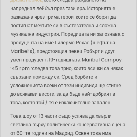
напреднал лейбъл през тази ера. Историята е
разказана чрез трима герои, които се борят да
постигнат мечтите си в състезателна и сложна
музикална индустрия. Поредицата ни запознава с
продуцента на име Гилермо Рохас (шефът на
Maribel’s), предстоящия певец Робърт и друг
умен продуцент, 19-годишната Maribel Campoy.
’45 rpm ’следва това трио, които всички са някак
свързани помежду си. Сред борбите и
усложненията всеки от тези индивиди ще стигне
до всякакви висоти, за да бъде най-добрият в
това, което той / тя е изключително запален.
Това шоу от 13 части също успява да хвърли
светлина върху политически консервативна сцена
от 60-те години на Мадрид. Освен това има