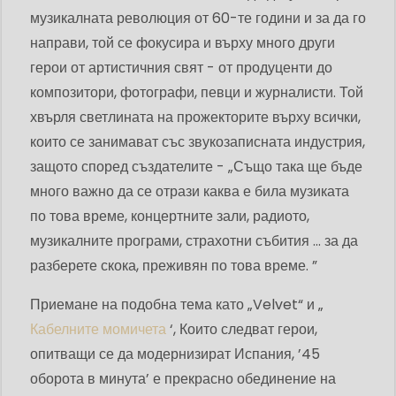
музикалната революция от 60-те години и за да го
направи, той се фокусира и върху много други
герои от артистичния свят - от продуценти до
композитори, фотографи, певци и журналисти. Той
хвърля светлината на прожекторите върху всички,
които се занимават със звукозаписната индустрия,
защото според създателите - „Също така ще бъде
много важно да се отрази каква е била музиката
по това време, концертните зали, радиото,
музикалните програми, страхотни събития ... за да
разберете скока, преживян по това време. ”
Приемане на подобна тема като „Velvet“ и „
Кабелните момичета
‘, Които следват герои,
опитващи се да модернизират Испания, ’45
оборота в минута’ е прекрасно обединение на