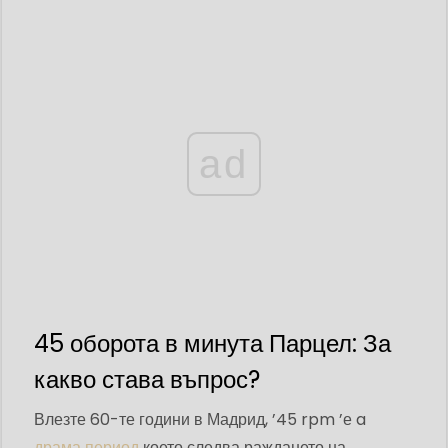
ad
45 оборота в минута Парцел: За
какво става въпрос?
Влезте 60-те години в Мадрид, ’45 rpm ’е a
драма период
което следва раждането на