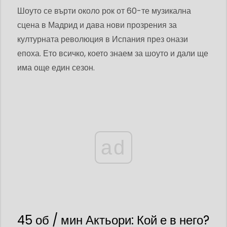
Шоуто се върти около рок от 60-те музикална
сцена в Мадрид и дава нови прозрения за
културната революция в Испания през онази
епоха. Ето всичко, което знаем за шоуто и дали ще
има още един сезон.
ad
45 об / мин Актьори: Кой е в него?