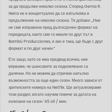
за да продължи няколко сезона. Според Gema R.
Neira не е концептуално да се изпълнява в
продължение на няколко сезона. Тя добави: „Ние
не сме изправени пред дългосрочен формат на
поредицата, както сме го имали по друг път в
Bambú Producciones, и ако е така, ще бъде с друг
формат и по друг начин.“
Ето защо, като се има предвид всичко, ние
вярваме, че шансовете за подновяване са
далечни. Но не можем да отречем напълно
възможността за още един сезон. Много зависи от
зрителските номера на Netflix. Ще актуализираме
този раздел, когато научим повече за датата на
излизане на сезон '45 об / мин.