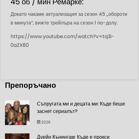
45 об / мин Ремарке:
Докато чакаме актуализация за сезон 45 „обороти
в минута“, вижте трейлъра на сезон 1 по-долу.
https://www.youtube.com/watch?v=tq3i-
0aZX80
Препоръчано
Съпругата ми и децата ми: Къде беше
заснет сериалът?
2026
Дуейн Кънингам: Къде е прокси