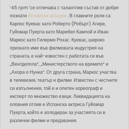
‘45 rpm ’се отличава с талантлив състав от добре
познати
Испански актьори
. В главните роли са
Карлос Куевас като Роберто (Робърт) Агире,
Гуйомар Пуерта като Марибел Кампой и Иван
Маркос като Гилермо Рохас. Куевас, широко
признато име във филмовата индустрия на
страната, е най-известен с работата си във
„Вентделпла“, „Министерството на времето“ и
„Ахора о Нунка“. От друга страна, Маркос участва
в телевизия, театър и филми. Известен с честните
си изпълнения, той е и опитен хореограф и
експерт по множество езици. Ликвидацията на
оловния отлив е Испанска актриса Гуйомар
Пуерта, който е аплодиран за участията си в
различни филми и предавания.