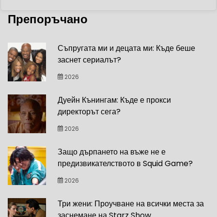
Препоръчано
Съпругата ми и децата ми: Къде беше
заснет сериалът?
2026
Дуейн Кънингам: Къде е прокси
директорът сега?
2026
Защо дърпането на въже не е
предизвикателството в Squid Game?
2026
Три жени: Проучване на всички места за
заснемане на Starz Show