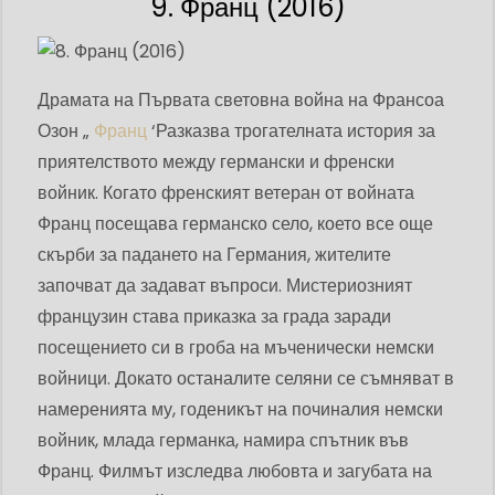
9. Франц (2016)
Драмата на Първата световна война на Франсоа
Озон „
Франц
‘Разказва трогателната история за
приятелството между германски и френски
войник. Когато френският ветеран от войната
Франц посещава германско село, което все още
скърби за падането на Германия, жителите
започват да задават въпроси. Мистериозният
французин става приказка за града заради
посещението си в гроба на мъченически немски
войници. Докато останалите селяни се съмняват в
намеренията му, годеникът на починалия немски
войник, млада германка, намира спътник във
Франц. Филмът изследва любовта и загубата на