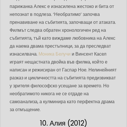
парижанка Алекс е изнасилена жестоко и бита от
непознат в подлеза. ‘Необратимо’ започва
пренавиване на събитията, започващи от атаката.
Филмът следва обратен хронологичен ред на
събитията, тъй като виждаме любовника на Алекс
да наема двама престъпници, за да преследват
изнасилвача.
Моника Белучи
и Винсент Касел
играят нещастната двойка във филма, който е
написан и режисиран от Гаспар Ное. Нелинейният
разказ и цикличността на събитията предизвикват
у зрителя философско усещане за времето. Но
необратимото никога не се отдаде на
самоанализа, а кулминира като перфектна драма
за отмъщение.
10. Алия (2012)