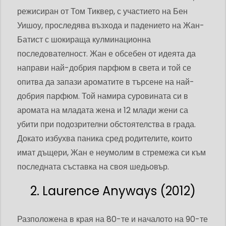
режисиран от Том Тиквер, с участието на Бен
Уишоу, проследява възхода и падението на Жан-
Батист с шокираща кулминационна
последователност. Жан е обсебен от идеята да
направи най-добрия парфюм в света и той се
опитва да запази ароматите в търсене на най-
добрия парфюм. Той намира суровината си в
аромата на младата жена и 12 млади жени са
убити при подозрителни обстоятелства в града.
Докато избухва паника сред родителите, които
имат дъщери, Жан е неумолим в стремежа си към
последната съставка на своя шедьовър.
2. Laurence Anyways (2012)
Разположена в края на 80-те и началото на 90-те