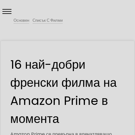
Основен
Списък С Филми
16 най-добри
френски филма на
Amazon Prime в
момента
Amazon Prime се превърна в впечатляващо