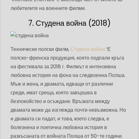
любителите на военните филми.
7. Студена война (2018)
Технически полски филм,
Студена война
‘Е
полско-френска продукция, която подпали кръга
на фестивала за 2018 г. Филмът е интензивна
любовна история на фона на следвоенна Полша.
Мъж и жена, и двамата, идващи от различни
среди, имат среща, която завършва в
безпокойство и осъждане. Връзката между
двамата може да изглежда почти невъзможна. Но
и двамата си падат, и това, което следва, е
болезнена и поетична любовна история в
разкъсаната от войната Полша от 50-те години.