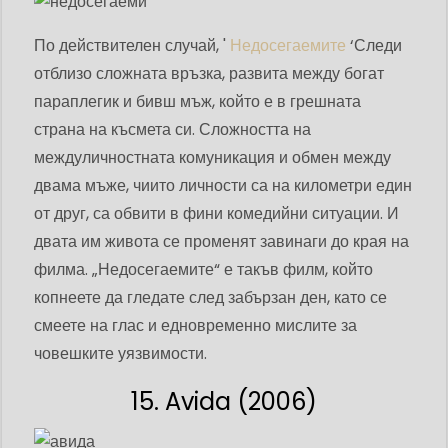
По действителен случай, '
Недосегаемите
‘Следи
отблизо сложната връзка, развита между богат
параплегик и бивш мъж, който е в грешната
страна на късмета си. Сложността на
междуличностната комуникация и обмен между
двама мъже, чиито личности са на километри един
от друг, са обвити в фини комедийни ситуации. И
двата им живота се променят завинаги до края на
филма. „Недосегаемите“ е такъв филм, който
копнеете да гледате след забързан ден, като се
смеете на глас и едновременно мислите за
човешките уязвимости.
15. Avida (2006)