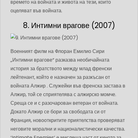
времето на войната и живота на тези, които
оцеляват във войната.
8. Интимни врагове (2007)
Военният филм на Флоран Емилио Сири
„Интимни врагове“ разказва необичайната
история за братството между млад френски
лейтенант, който е назначен за разкъсан от
войната Алжир . Служейки във френска застава в
Алжир, той се сприятелява с алжирско момче.
Среща се и с разочарован ветеран от войната.
Докато Алжир се бори за свободата си от
Франция, новооткритите приятелства проверяват
неговите морални и националистически качества.
‘Intimate Enemies’ е мислеща част от киното за