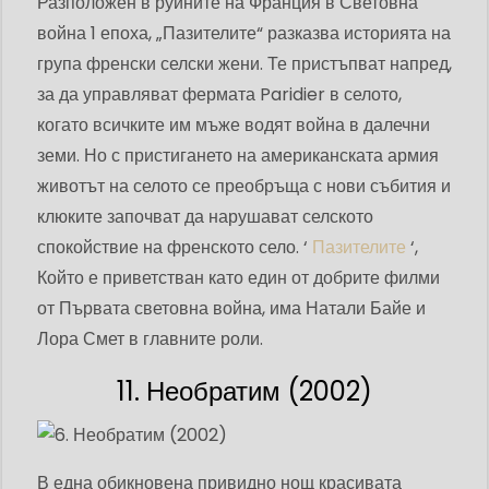
Разположен в руините на Франция в Световна
война 1 епоха, „Пазителите“ разказва историята на
група френски селски жени. Те пристъпват напред,
за да управляват фермата Paridier в селото,
когато всичките им мъже водят война в далечни
земи. Но с пристигането на американската армия
животът на селото се преобръща с нови събития и
клюките започват да нарушават селското
спокойствие на френското село. ‘
Пазителите
‘,
Който е приветстван като един от добрите филми
от Първата световна война, има Натали Байе и
Лора Смет в главните роли.
11. Необратим (2002)
В една обикновена привидно нощ красивата