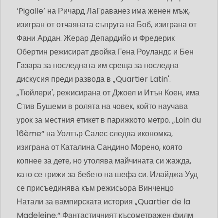
‘Pigalle’ на Ричард ЛаГраванез има женен мъж,
изигран от отчаяната съпруга на Боб, изиграна от
Фани Ардан. Жерар Депардийо и Фредерик
Обертин режисират двойка Гена Роуландс и Бен
Газара за последната им среща за последна
дискусия преди развода в „Quartier Latin'.
„Тюйлери', режисирана от Джоел и Итън Коен, има
Стив Бушеми в ролята на човек, който научава
урок за местния етикет в парижкото метро. „Loin du
16ème“ на Уолтър Салес следва икономка,
изиграна от Каталина Сандино Морено, която
копнее за дете, но утолява майчината си жажда,
като се грижи за бебето на шефа си. Илайджа Ууд
се присъединява към режисьора Винченцо
Натали за вампирската история „Quartier de la
Madeleine.“ Фантастичният късометражен филм