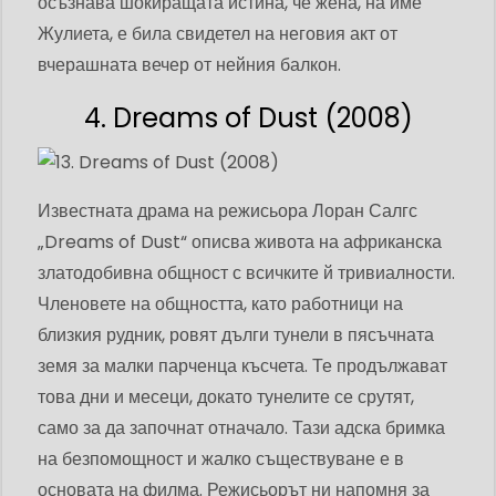
осъзнава шокиращата истина, че жена, на име
Жулиета, е била свидетел на неговия акт от
вчерашната вечер от нейния балкон.
4. Dreams of Dust (2008)
Известната драма на режисьора Лоран Салгс
„Dreams of Dust“ описва живота на африканска
златодобивна общност с всичките й тривиалности.
Членовете на общността, като работници на
близкия рудник, ровят дълги тунели в пясъчната
земя за малки парченца късчета. Те продължават
това дни и месеци, докато тунелите се срутят,
само за да започнат отначало. Тази адска бримка
на безпомощност и жалко съществуване е в
основата на филма. Режисьорът ни напомня за