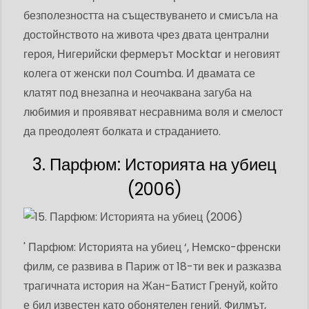
безполезността на съществуването и смисъла на
достойнството на живота чрез двата централни
героя, Нигерийски фермерът Mocktar и неговият
колега от женски пол Coumba. И двамата се
клатят под внезапна и неочаквана загуба на
любимия и проявяват несравнима воля и смелост
да преодолеят болката и страданието.
3. Парфюм: Историята на убиец
(2006)
' Парфюм: Историята на убиец ‘, Немско-френски
филм, се развива в Париж от 18-ти век и разказва
трагичната история на Жан-Батист Гренуй, който
е бил известен като обонятелен гений. Филмът,