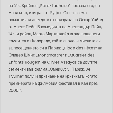
на Уес Крейвън „Père-Lachaise“ показва сгоден
млад мъж, изигран от Руфъс Сюел, взема
романтични анекдоти от призрака на Оскар Уайлд
от Алекс Пейн. В комедията на Александър Пейн,
14-ти район, Марго Мартиндейл играе пощенски
служител от Колорадо, който споделя мислите си
за посещението си в Париж. „Place des Fêtes“ на
Оливер Шмит, „Montmartre“ и „Quartier des
Enfants Rouges“ на Olivier Assayas са другите
сегменти във филма „Омнибус“. „Париж, Je
T’Aime“ получи признание на критиката, когато
премиерата на филмовия фестивал в Кан през
2006 г.