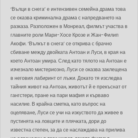
‘Вълци в снега’ е интензивен семейна драма това
се оказва криминална драма с напредването на
разказа. Разположен в Монреал, филмът участва в
главните роли Мари-Хосе Крозе и Жан-Филип
Акофи. ‘Вълкът в снега’ се открива с брачно
сбиване между двойката Антоан и Луси, в края на
което Антоан умира. След като тялото на Антоан е
изчезнало мистериозно, Луси се оказва заклещена
в неговия лабиринт от лъжи. Докато тя изследва
тайния живот на Антоан, животът й е прекъснат от
гангстери, пране на пари мафия и кърваво
насилие. В крайна сметка, като въпрос на
оцеляване, Луси се учи на изкуството да живее в
пустинята на ловците и плячката, дори до
известна степен, за да се наслаждава на прилива