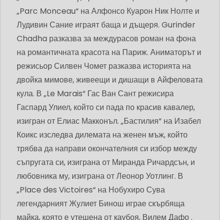
„Parc Monceau“ на Алфонсо Куарон Ник Нолте и
Лудивин Сание играят баща и дъщеря. Gurinder
Chadha разказва за междурасов роман на фона
на романтичната красота на Париж. Аниматорът и
режисьор Силвен Чомет разказва историята на
двойка мимове, живеещи и дишащи в Айфеловата
кула. В „Le Marais“ Гас Ван Сант режисира
Гаспард Улиел, който си пада по красив кавалер,
изигран от Елиас Макконъл. „Бастилия“ на Изабел
Коикс изследва дилемата на женен мъж, който
трябва да направи окончателния си избор между
съпругата си, изиграна от Миранда Ричардсън, и
любовника му, изиграна от Леонор Уотлинг. В
„Place des Victoires“ на Нобухиро Сува
легендарният Жулиет Бинош играе скърбяща
майка, която е утешена от каубоя, Вилем Дафо .