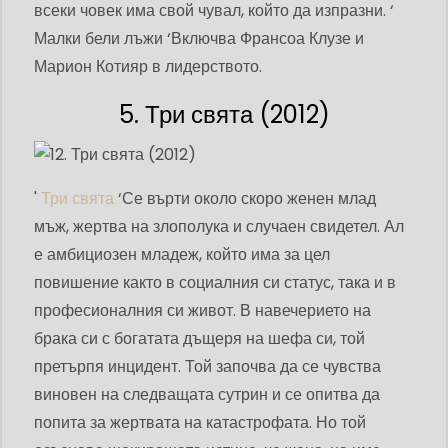
всеки човек има свой чувал, който да изпразни. ‘
Малки бели лъжи ‘Включва Франсоа Клузе и
Марион Котияр в лидерството.
5. Три свята (2012)
'
Три свята
‘Се върти около скоро женен млад
мъж, жертва на злополука и случаен свидетел. Ал
е амбициозен младеж, който има за цел
повишение както в социалния си статус, така и в
професионалния си живот. В навечерието на
брака си с богатата дъщеря на шефа си, той
претърпя инцидент. Той започва да се чувства
виновен на следващата сутрин и се опитва да
попита за жертвата на катастрофата. Но той