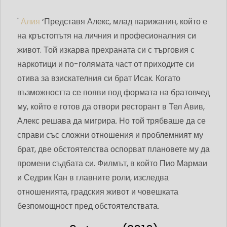
'
Алия
‘Представя Алекс, млад парижанин, който е
на кръстопътя на личния и професионалния си
живот. Той изкарва прехраната си с търговия с
наркотици и по-голямата част от приходите си
отива за взискателния си брат Исак. Когато
възможността се появи под формата на братовчед
му, който е готов да отвори ресторант в Тел Авив,
Алекс решава да мигрира. Но той трябваше да се
справи със сложни отношения и проблемният му
брат, две обстоятелства оспорват плановете му да
промени съдбата си. Филмът, в който Пио Мармаи
и Седрик Кан в главните роли, изследва
отношенията, градския живот и човешката
безпомощност пред обстоятелствата.