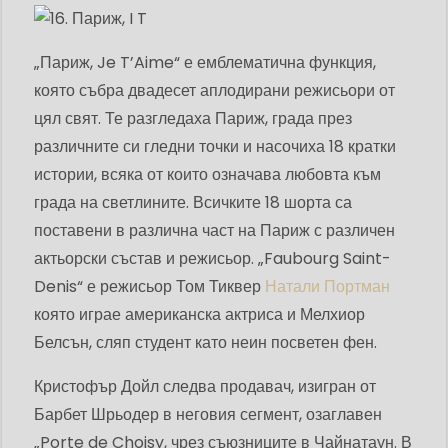
„Париж, Je T’Aime“ е емблематична функция,
която събра двадесет аплодирани режисьори от
цял ​​свят. Те разгледаха Париж, града през
различните си гледни точки и насочиха 18 кратки
истории, всяка от които означава любовта към
града на светлините. Всичките 18 шорта са
поставени в различна част на Париж с различен
актьорски състав и режисьор. „Faubourg Saint-
Denis“ е режисьор Том Тиквер
Натали Портман
която играе американска актриса и Мелхиор
Белсън, сляп студент като неин посветен фен.
Кристофър Дойл следва продавач, изигран от
Барбет Шрьодер в неговия сегмент, озаглавен
„Porte de Choisy, чрез съюзниците в Чайнатаун. В