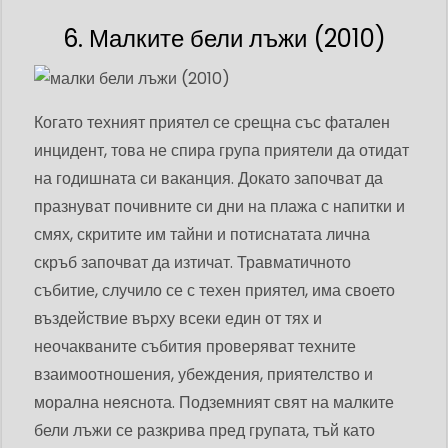
6. Малките бели лъжи (2010)
Когато техният приятел се срещна със фатален
инцидент, това не спира група приятели да отидат
на годишната си ваканция. Докато започват да
празнуват почивните си дни на плажа с напитки и
смях, скритите им тайни и потиснатата лична
скръб започват да изтичат. Травматичното
събитие, случило се с техен приятел, има своето
въздействие върху всеки един от тях и
неочакваните събития проверяват техните
взаимоотношения, убеждения, приятелство и
морална неяснота. Подземният свят на малките
бели лъжи се разкрива пред групата, тъй като