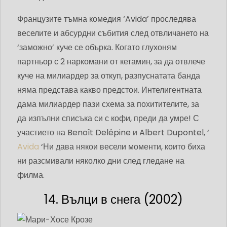
Французите тъмна комедия ‘Avida’ проследява
веселите и абсурдни събития след отвличането на
‘заможно’ куче се обърка. Когато глухоням
партньор с 2 наркомани от кетамин, за да отвлече
куче на милиардер за откуп, разпуснатата банда
няма представа какво предстои. Интелигентната
дама милиардер пази схема за похитителите, за
да изпълни списъка си с кофи, преди да умре! С
участието на Benoît Delépine и Albert Dupontel, ‘
Avida
‘Ни дава някои весели моменти, които биха
ни разсмивали няколко дни след гледане на
филма.
14. Вълци в снега (2002)