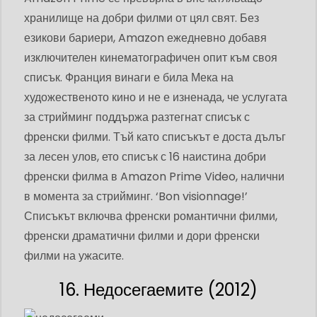
хранилище на добри филми от цял ​​свят. Без
езикови бариери, Amazon ежедневно добавя
изключителен кинематографичен опит към своя
списък. Франция винаги е била Мека на
художественото кино и не е изненада, че услугата
за стрийминг поддържа разтегнат списък с
френски филми. Тъй като списъкът е доста дълъг
за лесен улов, ето списък с 16 наистина добри
френски филма в Amazon Prime Video, налични
в момента за стрийминг. ‘Bon visionnage!’
Списъкът включва френски романтични филми,
френски драматични филми и дори френски
филми на ужасите.
16. Недосегаемите (2012)