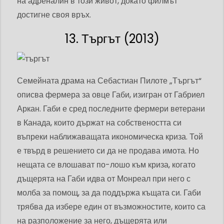
на адреналин в този живот, докато филмът
достигне своя връх.
13. Търгът (2013)
Семейната драма на Себастиан Пилоте „Търгът“
описва фермера за овце Габи, изигран от Габриел
Аркан. Габи е сред последните фермери ветерани
в Канада, които държат на собствеността си
въпреки наближаващата икономическа криза. Той
е твърд в решението си да не продава имота. Но
нещата се влошават по-лошо към криза, когато
дъщерята на Габи идва от Монреал при него с
молба за помощ, за да поддържа къщата си. Габи
трябва да избере един от възможностите, които са
на разположение за него, дъщерята или