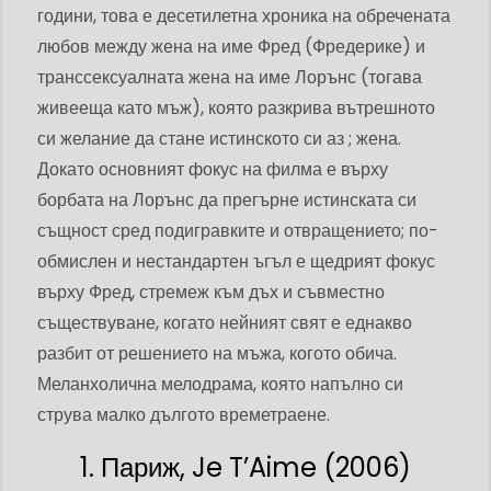
години, това е десетилетна хроника на обречената
любов между жена на име Фред (Фредерике) и
транссексуалната жена на име Лорънс (тогава
живееща като мъж), която разкрива вътрешното
си желание да стане истинското си аз ; жена.
Докато основният фокус на филма е върху
борбата на Лорънс да прегърне истинската си
същност сред подигравките и отвращението; по-
обмислен и нестандартен ъгъл е щедрият фокус
върху Фред, стремеж към дъх и съвместно
съществуване, когато нейният свят е еднакво
разбит от решението на мъжа, когото обича.
Меланхолична мелодрама, която напълно си
струва малко дългото времетраене.
1. Париж, Je T’Aime (2006)